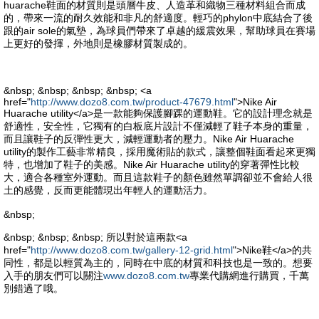
huarache鞋面的材質則是頭層牛皮、人造革和織物三種材料組合而成
的，帶來一流的耐久效能和非凡的舒適度。輕巧的phylon中底結合了後
跟的air sole的氣墊，為球員們帶來了卓越的緩震效果，幫助球員在賽場
上更好的發揮，外地則是橡膠材質製成的。
&nbsp; &nbsp; &nbsp; &nbsp; <a
href="
http://www.dozo8.com.tw/product-47679.html
">Nike Air
Huarache utility</a>是一款能夠保護腳踝的運動鞋。它的設計理念就是
舒適性，安全性，它獨有的白板底片設計不僅減輕了鞋子本身的重量，
而且讓鞋子的反彈性更大，減輕運動者的壓力。Nike Air Huarache
utility的製作工藝非常精良，採用魔術貼的款式，讓整個鞋面看起來更獨
特，也增加了鞋子的美感。Nike Air Huarache utility的穿著彈性比較
大，適合各種室外運動。而且這款鞋子的顏色雖然單調卻並不會給人很
土的感覺，反而更能體現出年輕人的運動活力。
&nbsp;
&nbsp; &nbsp; &nbsp; 所以對於這兩款<a
href="
http://www.dozo8.com.tw/gallery-12-grid.html
">Nike鞋</a>的共
同性，都是以輕質為主的，同時在中底的材質和科技也是一致的。想要
入手的朋友們可以關注
www.dozo8.com.tw
專業代購網進行購買，千萬
別錯過了哦。