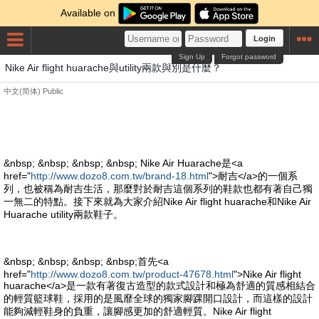
Available on
Login
Sign Up
Forgot password
Nike Air flight huarache與utility兩款與別是什麼？
中文(简体)
Public
&nbsp; &nbsp; &nbsp; &nbsp; Nike Air Huarache是<a
href="
http://www.dozo8.com.tw/brand-18.html
">耐吉</a>的一個系
列，也被稱為耐吉生活，那麼對於耐吉這個系列的鞋款也都有著自己獨
一無二的特點。接下來就為大家介紹Nike Air flight huarache和Nike Air
Huarache utility兩款鞋子。
&nbsp; &nbsp; &nbsp; &nbsp;首先<a
href="
http://www.dozo8.com.tw/product-47678.html
">Nike Air flight
huarache</a>是一款有著復古造型的款式設計和極為舒適的質感相結合
的輕質籃球鞋，採用的是風靡全球的獨家腳踝開口設計，而這樣的設計
能夠減輕鞋身的負重，讓腳感更加的舒適輕質。Nike Air flight