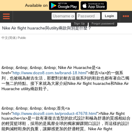
Available on
Login
Sign Up
Forgot password
Nike Air flight huarache與utility兩款與別是什麼？
中文(简体)
Public
&nbsp; &nbsp; &nbsp; &nbsp; Nike Air Huarache是<a
href="
http://www.dozo8.com.tw/brand-18.html
">耐吉</a>的一個系
列，也被稱為耐吉生活，那麼對於耐吉這個系列的鞋款也都有著自己獨
一無二的特點。接下來就為大家介紹Nike Air flight huarache和Nike Air
Huarache utility兩款鞋子。
&nbsp; &nbsp; &nbsp; &nbsp;首先<a
href="
http://www.dozo8.com.tw/product-47678.html
">Nike Air flight
huarache</a>是一款有著復古造型的款式設計和極為舒適的質感相結合
的輕質籃球鞋，採用的是風靡全球的獨家腳踝開口設計，而這樣的設計
能夠減輕鞋身的負重，讓腳感更加的舒適輕質。Nike Air flight