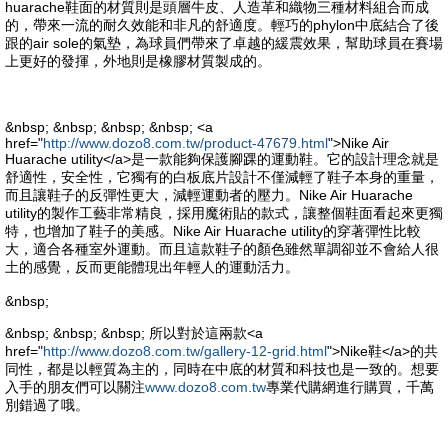
huarache鞋面的材質則是頭層牛皮、人造革和織物三種材料組合而成
的，帶來一流的耐久效能和非凡的舒適度。輕巧的phylon中底結合了後
跟的air sole的氣墊，為球員們帶來了卓越的緩震效果，幫助球員在賽場
上更好的發揮，外地則是橡膠材質製成的。
&nbsp; &nbsp; &nbsp; &nbsp; <a
href="
http://www.dozo8.com.tw/product-47679.html
">Nike Air
Huarache utility</a>是一款能夠保護腳踝的運動鞋。它的設計理念就是
舒適性，安全性，它獨有的白板底片設計不僅減輕了鞋子本身的重量，
而且讓鞋子的反彈性更大，減輕運動者的壓力。Nike Air Huarache
utility的製作工藝非常精良，採用魔術貼的款式，讓整個鞋面看起來更獨
特，也增加了鞋子的美感。Nike Air Huarache utility的穿著彈性比較
大，適合各種室外運動。而且這款鞋子的顏色雖然單調卻並不會給人很
土的感覺，反而更能體現出年輕人的運動活力。
&nbsp;
&nbsp; &nbsp; &nbsp; 所以對於這兩款<a
href="
http://www.dozo8.com.tw/gallery-12-grid.html
">Nike鞋</a>的共
同性，都是以輕質為主的，同時在中底的材質和科技也是一致的。想要
入手的朋友們可以關注
www.dozo8.com.tw
專業代購網進行購買，千萬
別錯過了哦。