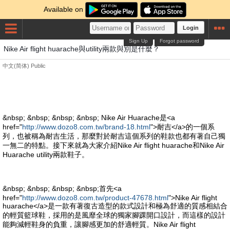
Available on
Login
Sign Up
Forgot password
Nike Air flight huarache與utility兩款與別是什麼？
中文(简体)
Public
&nbsp; &nbsp; &nbsp; &nbsp; Nike Air Huarache是<a
href="
http://www.dozo8.com.tw/brand-18.html
">耐吉</a>的一個系
列，也被稱為耐吉生活，那麼對於耐吉這個系列的鞋款也都有著自己獨
一無二的特點。接下來就為大家介紹Nike Air flight huarache和Nike Air
Huarache utility兩款鞋子。
&nbsp; &nbsp; &nbsp; &nbsp;首先<a
href="
http://www.dozo8.com.tw/product-47678.html
">Nike Air flight
huarache</a>是一款有著復古造型的款式設計和極為舒適的質感相結合
的輕質籃球鞋，採用的是風靡全球的獨家腳踝開口設計，而這樣的設計
能夠減輕鞋身的負重，讓腳感更加的舒適輕質。Nike Air flight