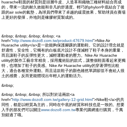
huarache鞋面的材質則是頭層牛皮、人造革和織物三種材料組合而成
的，帶來一流的耐久效能和非凡的舒適度。輕巧的phylon中底結合了後
跟的air sole的氣墊，為球員們帶來了卓越的緩震效果，幫助球員在賽場
上更好的發揮，外地則是橡膠材質製成的。
&nbsp; &nbsp; &nbsp; &nbsp; <a
href="
http://www.dozo8.com.tw/product-47679.html
">Nike Air
Huarache utility</a>是一款能夠保護腳踝的運動鞋。它的設計理念就是
舒適性，安全性，它獨有的白板底片設計不僅減輕了鞋子本身的重量，
而且讓鞋子的反彈性更大，減輕運動者的壓力。Nike Air Huarache
utility的製作工藝非常精良，採用魔術貼的款式，讓整個鞋面看起來更獨
特，也增加了鞋子的美感。Nike Air Huarache utility的穿著彈性比較
大，適合各種室外運動。而且這款鞋子的顏色雖然單調卻並不會給人很
土的感覺，反而更能體現出年輕人的運動活力。
&nbsp;
&nbsp; &nbsp; &nbsp; 所以對於這兩款<a
href="
http://www.dozo8.com.tw/gallery-12-grid.html
">Nike鞋</a>的共
同性，都是以輕質為主的，同時在中底的材質和科技也是一致的。想要
入手的朋友們可以關注
www.dozo8.com.tw
專業代購網進行購買，千萬
別錯過了哦。