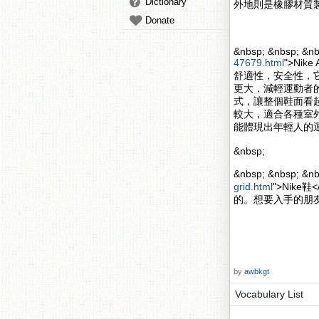
Dictionary
外地則是橡膠材質
Donate
&nbsp; &nbsp; &nb
47679.html
">Nik
舒適性，安全性，
更大，減輕運動者的壓力
式，讓整個鞋面看起來更
較大，適合各種室
能體現出年輕人的
&nbsp;
&nbsp; &nbsp; 
grid.html
">Nik
的。想要入手的朋
by
awbkgt
Vocabulary List