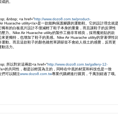
製成的。
sp; &nbsp; <a href="
http://www.dozo8.com.tw/product-
e Air Huarache utility</a>是一款能夠保護腳踝的運動鞋。它的設計理念就
它獨有的白板底片設計不僅減輕了鞋子本身的重量，而且讓鞋子的反彈性
。Nike Air Huarache utility的製作工藝非常精良，採用魔術貼的款
獨特，也增加了鞋子的美感。Nike Air Huarache utility的穿著彈性
外運動。而且這款鞋子的顏色雖然單調卻並不會給人很土的感覺，反而更
運動活力。
&nbsp; 所以對於這兩款<a href="
http://www.dozo8.com.tw/gallery-12-
e鞋</a>的共同性，都是以輕質為主的，同時在中底的材質和科技也是一致
友們可以關注
www.dozo8.com.tw
專業代購網進行購買，千萬別錯過了哦