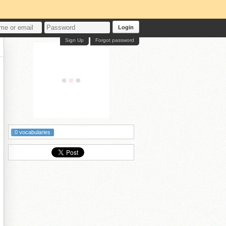
Login
Sign Up
Forgot password
0 vocabularies