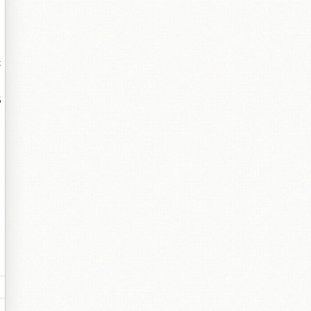
是
比
。