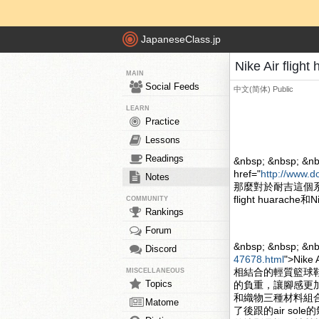
JapaneseClass.jp
Nike Air fli
MAIN
Social Feeds
中文(简体)
Public
LEARN
Practice
Lessons
Readings
&nbsp; &nbsp; &nb
href="
http://www.d
Notes
那麼對於耐吉這個系
flight huarache和
COMMUNITY
Rankings
Forum
&nbsp; &nbsp; &n
Discord
47678.html
">Nik
相結合的輕質籃球
MISCELLANEOUS
Topics
的負重，讓腳感更加的舒
和織物三種材料組合
Matome
了後跟的air s