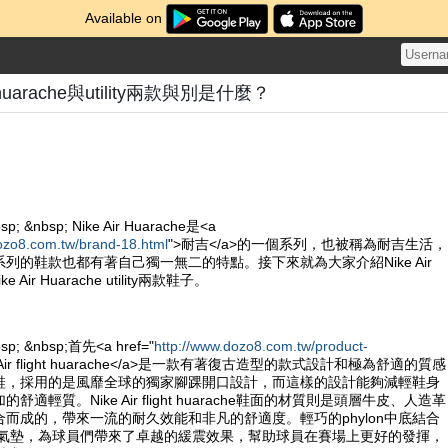
Available on
ght huarache與utility兩款與別是什麼？
sp; &nbsp; Nike Air Huarache是<a
ozo8.com.tw/brand-18.html
">耐吉</a>的一個系列，也被稱為耐吉生活，
列的鞋款也都有著自己獨一無二的特點。接下來就為大家介紹Nike Air
Nike Air Huarache utility兩款鞋子。
bsp; &nbsp;首先<a href="
http://www.dozo8.com.tw/product-
e Air flight huarache</a>是一款有著復古造型的款式設計和極為舒適的質感
鞋，採用的是風靡全球的獨家腳踝開口設計，而這樣的設計能夠減輕鞋身
適輕質。Nike Air flight huarache鞋面的材質則是頭層牛皮、人造革
而成的，帶來一流的耐久效能和非凡的舒適度。輕巧的phylon中底結合
ole的氣墊，為球員們帶來了卓越的緩震效果，幫助球員在賽場上更好的發揮，