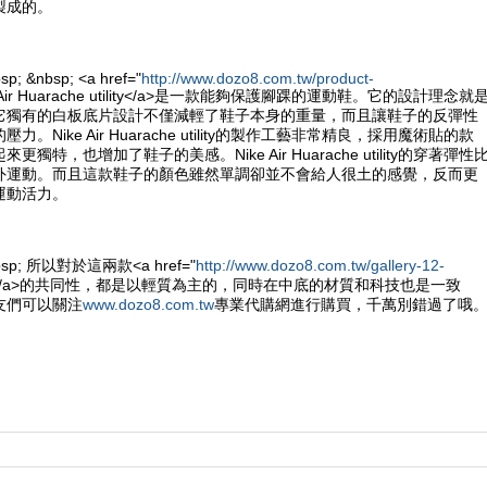
製成的。
sp; &nbsp; <a href="
http://www.dozo8.com.tw/product-
e Air Huarache utility</a>是一款能夠保護腳踝的運動鞋。它的設計理念就
它獨有的白板底片設計不僅減輕了鞋子本身的重量，而且讓鞋子的反彈性
。Nike Air Huarache utility的製作工藝非常精良，採用魔術貼的款
獨特，也增加了鞋子的美感。Nike Air Huarache utility的穿著彈性
外運動。而且這款鞋子的顏色雖然單調卻並不會給人很土的感覺，反而更
運動活力。
&nbsp; 所以對於這兩款<a href="
http://www.dozo8.com.tw/gallery-12-
e鞋</a>的共同性，都是以輕質為主的，同時在中底的材質和科技也是一致
友們可以關注
www.dozo8.com.tw
專業代購網進行購買，千萬別錯過了哦