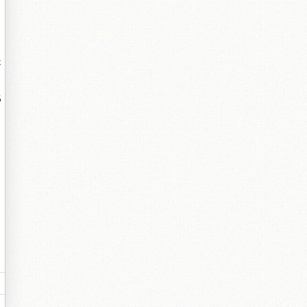
是
比
。