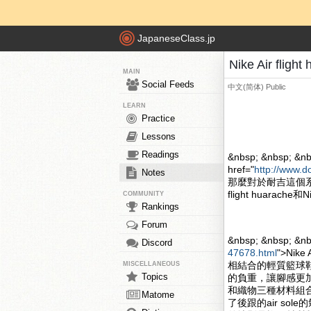
JapaneseClass.jp
Nike Air fli
MAIN
Social Feeds
中文(简体)
Public
LEARN
Practice
Lessons
Readings
&nbsp; &nbsp; &nb
href="
http://www.d
Notes
那麼對於耐吉這個系
flight huarache和
COMMUNITY
Rankings
Forum
&nbsp; &nbsp; &n
Discord
47678.html
">Nik
相結合的輕質籃球
MISCELLANEOUS
Topics
的負重，讓腳感更加的舒
和織物三種材料組合
Matome
了後跟的air s