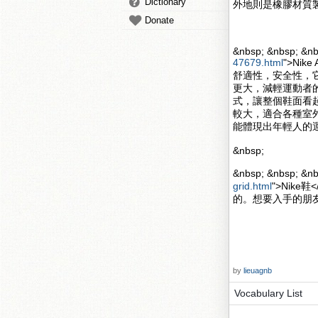
Dictionary
外地則是橡膠材質
Donate
&nbsp; &nbsp; &nb
47679.html
">Nik
舒適性，安全性，
更大，減輕運動者的壓力
式，讓整個鞋面看起來更
較大，適合各種室
能體現出年輕人的
&nbsp;
&nbsp; &nbsp; 
grid.html
">Nik
的。想要入手的朋
by
lieuagnb
Vocabulary List