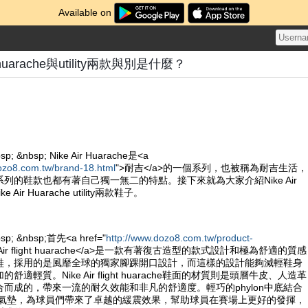
Available on
ght huarache與utility兩款與別是什麼？
sp; &nbsp; Nike Air Huarache是<a
ozo8.com.tw/brand-18.html
">耐吉</a>的一個系列，也被稱為耐吉生活，
列的鞋款也都有著自己獨一無二的特點。接下來就為大家介紹Nike Air
Nike Air Huarache utility兩款鞋子。
bsp; &nbsp;首先<a href="
http://www.dozo8.com.tw/product-
e Air flight huarache</a>是一款有著復古造型的款式設計和極為舒適的質感
鞋，採用的是風靡全球的獨家腳踝開口設計，而這樣的設計能夠減輕鞋身
適輕質。Nike Air flight huarache鞋面的材質則是頭層牛皮、人造革
而成的，帶來一流的耐久效能和非凡的舒適度。輕巧的phylon中底結合
ole的氣墊，為球員們帶來了卓越的緩震效果，幫助球員在賽場上更好的發揮，