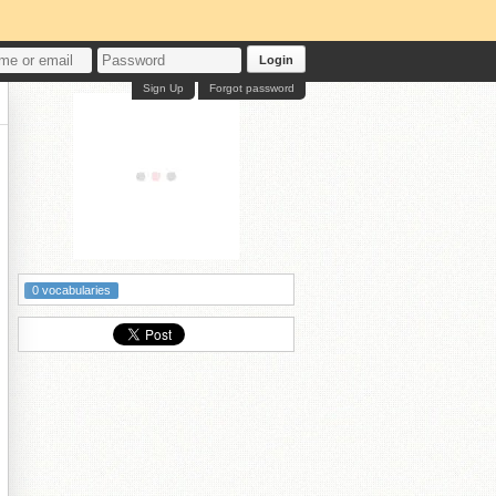
Login
Sign Up
Forgot password
0 vocabularies