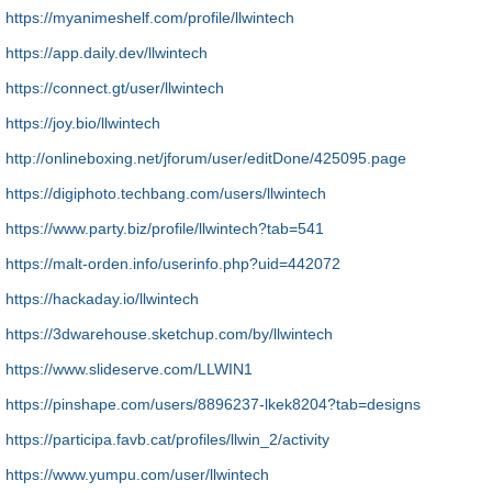
https://myanimeshelf.com/profile/llwintech
https://app.daily.dev/llwintech
https://connect.gt/user/llwintech
https://joy.bio/llwintech
http://onlineboxing.net/jforum/user/editDone/425095.page
https://digiphoto.techbang.com/users/llwintech
https://www.party.biz/profile/llwintech?tab=541
https://malt-orden.info/userinfo.php?uid=442072
https://hackaday.io/llwintech
https://3dwarehouse.sketchup.com/by/llwintech
https://www.slideserve.com/LLWIN1
https://pinshape.com/users/8896237-lkek8204?tab=designs
https://participa.favb.cat/profiles/llwin_2/activity
https://www.yumpu.com/user/llwintech