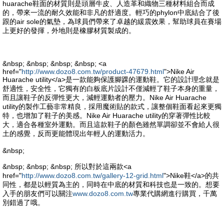
huarache鞋面的材質則是頭層牛皮、人造革和織物三種材料組合而成
的，帶來一流的耐久效能和非凡的舒適度。輕巧的phylon中底結合了後
跟的air sole的氣墊，為球員們帶來了卓越的緩震效果，幫助球員在賽場
上更好的發揮，外地則是橡膠材質製成的。
&nbsp; &nbsp; &nbsp; &nbsp; <a
href="
http://www.dozo8.com.tw/product-47679.html
">Nike Air
Huarache utility</a>是一款能夠保護腳踝的運動鞋。它的設計理念就是
舒適性，安全性，它獨有的白板底片設計不僅減輕了鞋子本身的重量，
而且讓鞋子的反彈性更大，減輕運動者的壓力。Nike Air Huarache
utility的製作工藝非常精良，採用魔術貼的款式，讓整個鞋面看起來更獨
特，也增加了鞋子的美感。Nike Air Huarache utility的穿著彈性比較
大，適合各種室外運動。而且這款鞋子的顏色雖然單調卻並不會給人很
土的感覺，反而更能體現出年輕人的運動活力。
&nbsp;
&nbsp; &nbsp; &nbsp; 所以對於這兩款<a
href="
http://www.dozo8.com.tw/gallery-12-grid.html
">Nike鞋</a>的共
同性，都是以輕質為主的，同時在中底的材質和科技也是一致的。想要
入手的朋友們可以關注
www.dozo8.com.tw
專業代購網進行購買，千萬
別錯過了哦。