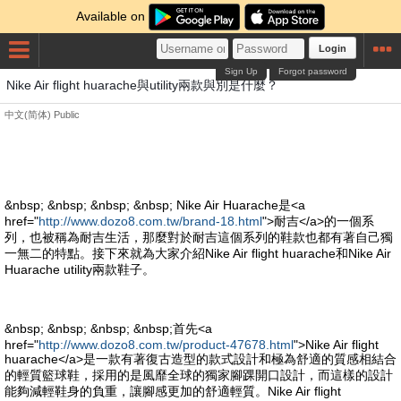
Available on
Login
Sign Up
Forgot password
Nike Air flight huarache與utility兩款與別是什麼？
中文(简体)
Public
&nbsp; &nbsp; &nbsp; &nbsp; Nike Air Huarache是<a
href="
http://www.dozo8.com.tw/brand-18.html
">耐吉</a>的一個系
列，也被稱為耐吉生活，那麼對於耐吉這個系列的鞋款也都有著自己獨
一無二的特點。接下來就為大家介紹Nike Air flight huarache和Nike Air
Huarache utility兩款鞋子。
&nbsp; &nbsp; &nbsp; &nbsp;首先<a
href="
http://www.dozo8.com.tw/product-47678.html
">Nike Air flight
huarache</a>是一款有著復古造型的款式設計和極為舒適的質感相結合
的輕質籃球鞋，採用的是風靡全球的獨家腳踝開口設計，而這樣的設計
能夠減輕鞋身的負重，讓腳感更加的舒適輕質。Nike Air flight