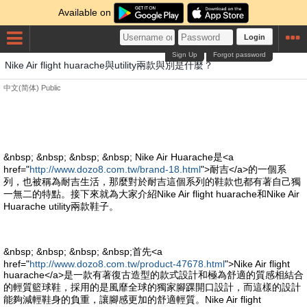
Available on
Login
Sign Up
Forgot password
Nike Air flight huarache與utility兩款與別是什麼？
中文(简体)
Public
&nbsp; &nbsp; &nbsp; &nbsp; Nike Air Huarache是<a
href="
http://www.dozo8.com.tw/brand-18.html
">耐吉</a>的一個系
列，也被稱為耐吉生活，那麼對於耐吉這個系列的鞋款也都有著自己獨
一無二的特點。接下來就為大家介紹Nike Air flight huarache和Nike Air
Huarache utility兩款鞋子。
&nbsp; &nbsp; &nbsp; &nbsp;首先<a
href="
http://www.dozo8.com.tw/product-47678.html
">Nike Air flight
huarache</a>是一款有著復古造型的款式設計和極為舒適的質感相結合
的輕質籃球鞋，採用的是風靡全球的獨家腳踝開口設計，而這樣的設計
能夠減輕鞋身的負重，讓腳感更加的舒適輕質。Nike Air flight