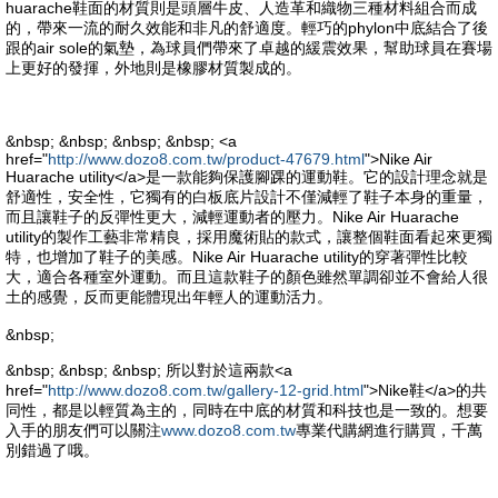
huarache鞋面的材質則是頭層牛皮、人造革和織物三種材料組合而成
的，帶來一流的耐久效能和非凡的舒適度。輕巧的phylon中底結合了後
跟的air sole的氣墊，為球員們帶來了卓越的緩震效果，幫助球員在賽場
上更好的發揮，外地則是橡膠材質製成的。
&nbsp; &nbsp; &nbsp; &nbsp; <a
href="
http://www.dozo8.com.tw/product-47679.html
">Nike Air
Huarache utility</a>是一款能夠保護腳踝的運動鞋。它的設計理念就是
舒適性，安全性，它獨有的白板底片設計不僅減輕了鞋子本身的重量，
而且讓鞋子的反彈性更大，減輕運動者的壓力。Nike Air Huarache
utility的製作工藝非常精良，採用魔術貼的款式，讓整個鞋面看起來更獨
特，也增加了鞋子的美感。Nike Air Huarache utility的穿著彈性比較
大，適合各種室外運動。而且這款鞋子的顏色雖然單調卻並不會給人很
土的感覺，反而更能體現出年輕人的運動活力。
&nbsp;
&nbsp; &nbsp; &nbsp; 所以對於這兩款<a
href="
http://www.dozo8.com.tw/gallery-12-grid.html
">Nike鞋</a>的共
同性，都是以輕質為主的，同時在中底的材質和科技也是一致的。想要
入手的朋友們可以關注
www.dozo8.com.tw
專業代購網進行購買，千萬
別錯過了哦。