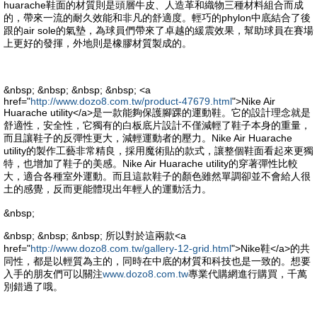
huarache鞋面的材質則是頭層牛皮、人造革和織物三種材料組合而成
的，帶來一流的耐久效能和非凡的舒適度。輕巧的phylon中底結合了後
跟的air sole的氣墊，為球員們帶來了卓越的緩震效果，幫助球員在賽場
上更好的發揮，外地則是橡膠材質製成的。
&nbsp; &nbsp; &nbsp; &nbsp; <a
href="
http://www.dozo8.com.tw/product-47679.html
">Nike Air
Huarache utility</a>是一款能夠保護腳踝的運動鞋。它的設計理念就是
舒適性，安全性，它獨有的白板底片設計不僅減輕了鞋子本身的重量，
而且讓鞋子的反彈性更大，減輕運動者的壓力。Nike Air Huarache
utility的製作工藝非常精良，採用魔術貼的款式，讓整個鞋面看起來更獨
特，也增加了鞋子的美感。Nike Air Huarache utility的穿著彈性比較
大，適合各種室外運動。而且這款鞋子的顏色雖然單調卻並不會給人很
土的感覺，反而更能體現出年輕人的運動活力。
&nbsp;
&nbsp; &nbsp; &nbsp; 所以對於這兩款<a
href="
http://www.dozo8.com.tw/gallery-12-grid.html
">Nike鞋</a>的共
同性，都是以輕質為主的，同時在中底的材質和科技也是一致的。想要
入手的朋友們可以關注
www.dozo8.com.tw
專業代購網進行購買，千萬
別錯過了哦。