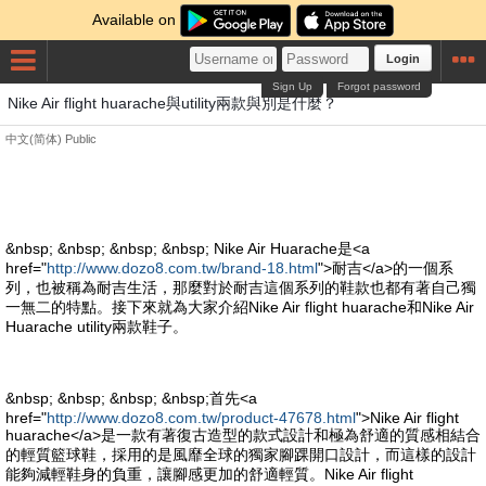
Available on
Login
Sign Up
Forgot password
Nike Air flight huarache與utility兩款與別是什麼？
中文(简体)
Public
&nbsp; &nbsp; &nbsp; &nbsp; Nike Air Huarache是<a
href="
http://www.dozo8.com.tw/brand-18.html
">耐吉</a>的一個系
列，也被稱為耐吉生活，那麼對於耐吉這個系列的鞋款也都有著自己獨
一無二的特點。接下來就為大家介紹Nike Air flight huarache和Nike Air
Huarache utility兩款鞋子。
&nbsp; &nbsp; &nbsp; &nbsp;首先<a
href="
http://www.dozo8.com.tw/product-47678.html
">Nike Air flight
huarache</a>是一款有著復古造型的款式設計和極為舒適的質感相結合
的輕質籃球鞋，採用的是風靡全球的獨家腳踝開口設計，而這樣的設計
能夠減輕鞋身的負重，讓腳感更加的舒適輕質。Nike Air flight