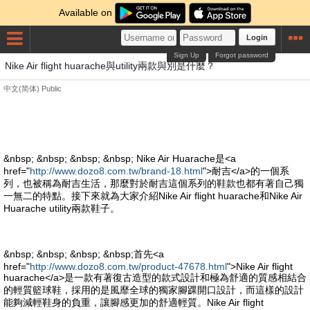
Available on
Login
Sign Up
Forgot password
Nike Air flight huarache與utility兩款與別是什麼？
中文(简体)
Public
&nbsp; &nbsp; &nbsp; &nbsp; Nike Air Huarache是<a
href="
http://www.dozo8.com.tw/brand-18.html
">耐吉</a>的一個系
列，也被稱為耐吉生活，那麼對於耐吉這個系列的鞋款也都有著自己獨
一無二的特點。接下來就為大家介紹Nike Air flight huarache和Nike Air
Huarache utility兩款鞋子。
&nbsp; &nbsp; &nbsp; &nbsp;首先<a
href="
http://www.dozo8.com.tw/product-47678.html
">Nike Air flight
huarache</a>是一款有著復古造型的款式設計和極為舒適的質感相結合
的輕質籃球鞋，採用的是風靡全球的獨家腳踝開口設計，而這樣的設計
能夠減輕鞋身的負重，讓腳感更加的舒適輕質。Nike Air flight