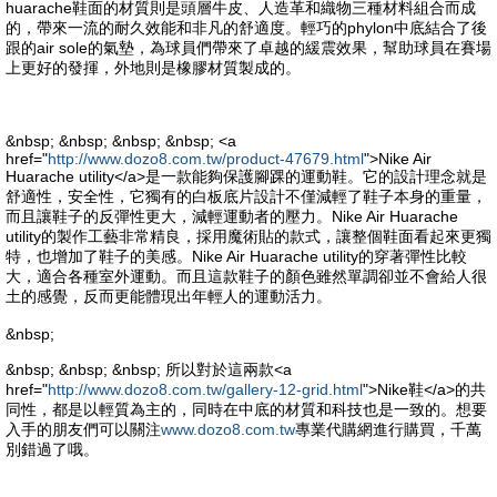
huarache鞋面的材質則是頭層牛皮、人造革和織物三種材料組合而成
的，帶來一流的耐久效能和非凡的舒適度。輕巧的phylon中底結合了後
跟的air sole的氣墊，為球員們帶來了卓越的緩震效果，幫助球員在賽場
上更好的發揮，外地則是橡膠材質製成的。
&nbsp; &nbsp; &nbsp; &nbsp; <a
href="
http://www.dozo8.com.tw/product-47679.html
">Nike Air
Huarache utility</a>是一款能夠保護腳踝的運動鞋。它的設計理念就是
舒適性，安全性，它獨有的白板底片設計不僅減輕了鞋子本身的重量，
而且讓鞋子的反彈性更大，減輕運動者的壓力。Nike Air Huarache
utility的製作工藝非常精良，採用魔術貼的款式，讓整個鞋面看起來更獨
特，也增加了鞋子的美感。Nike Air Huarache utility的穿著彈性比較
大，適合各種室外運動。而且這款鞋子的顏色雖然單調卻並不會給人很
土的感覺，反而更能體現出年輕人的運動活力。
&nbsp;
&nbsp; &nbsp; &nbsp; 所以對於這兩款<a
href="
http://www.dozo8.com.tw/gallery-12-grid.html
">Nike鞋</a>的共
同性，都是以輕質為主的，同時在中底的材質和科技也是一致的。想要
入手的朋友們可以關注
www.dozo8.com.tw
專業代購網進行購買，千萬
別錯過了哦。