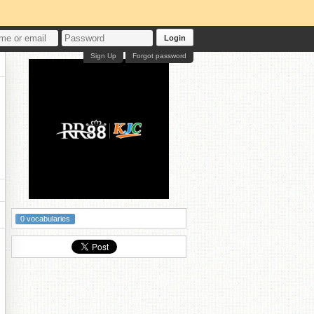
Login
Sign Up
Forgot password
0 vocabularies