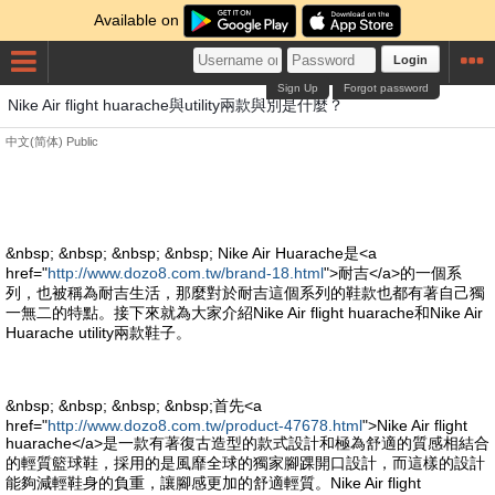
Available on
Login
Sign Up
Forgot password
Nike Air flight huarache與utility兩款與別是什麼？
中文(简体)
Public
&nbsp; &nbsp; &nbsp; &nbsp; Nike Air Huarache是<a
href="
http://www.dozo8.com.tw/brand-18.html
">耐吉</a>的一個系
列，也被稱為耐吉生活，那麼對於耐吉這個系列的鞋款也都有著自己獨
一無二的特點。接下來就為大家介紹Nike Air flight huarache和Nike Air
Huarache utility兩款鞋子。
&nbsp; &nbsp; &nbsp; &nbsp;首先<a
href="
http://www.dozo8.com.tw/product-47678.html
">Nike Air flight
huarache</a>是一款有著復古造型的款式設計和極為舒適的質感相結合
的輕質籃球鞋，採用的是風靡全球的獨家腳踝開口設計，而這樣的設計
能夠減輕鞋身的負重，讓腳感更加的舒適輕質。Nike Air flight