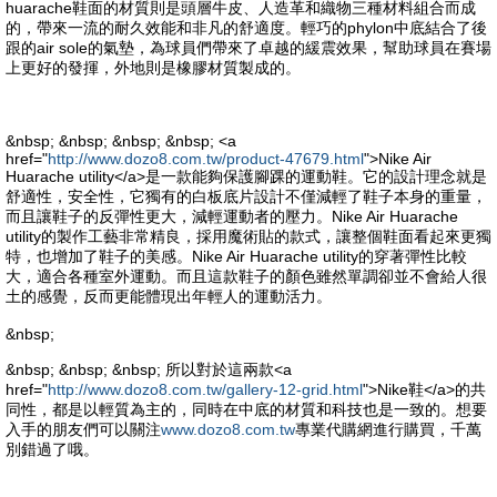
huarache鞋面的材質則是頭層牛皮、人造革和織物三種材料組合而成
的，帶來一流的耐久效能和非凡的舒適度。輕巧的phylon中底結合了後
跟的air sole的氣墊，為球員們帶來了卓越的緩震效果，幫助球員在賽場
上更好的發揮，外地則是橡膠材質製成的。
&nbsp; &nbsp; &nbsp; &nbsp; <a
href="
http://www.dozo8.com.tw/product-47679.html
">Nike Air
Huarache utility</a>是一款能夠保護腳踝的運動鞋。它的設計理念就是
舒適性，安全性，它獨有的白板底片設計不僅減輕了鞋子本身的重量，
而且讓鞋子的反彈性更大，減輕運動者的壓力。Nike Air Huarache
utility的製作工藝非常精良，採用魔術貼的款式，讓整個鞋面看起來更獨
特，也增加了鞋子的美感。Nike Air Huarache utility的穿著彈性比較
大，適合各種室外運動。而且這款鞋子的顏色雖然單調卻並不會給人很
土的感覺，反而更能體現出年輕人的運動活力。
&nbsp;
&nbsp; &nbsp; &nbsp; 所以對於這兩款<a
href="
http://www.dozo8.com.tw/gallery-12-grid.html
">Nike鞋</a>的共
同性，都是以輕質為主的，同時在中底的材質和科技也是一致的。想要
入手的朋友們可以關注
www.dozo8.com.tw
專業代購網進行購買，千萬
別錯過了哦。