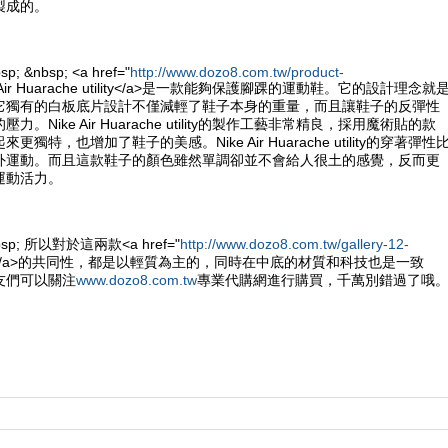
製成的。
sp; &nbsp; <a href="
http://www.dozo8.com.tw/product-
e Air Huarache utility</a>是一款能夠保護腳踝的運動鞋。它的設計理念就
它獨有的白板底片設計不僅減輕了鞋子本身的重量，而且讓鞋子的反彈性
。Nike Air Huarache utility的製作工藝非常精良，採用魔術貼的款
獨特，也增加了鞋子的美感。Nike Air Huarache utility的穿著彈性
外運動。而且這款鞋子的顏色雖然單調卻並不會給人很土的感覺，反而更
運動活力。
&nbsp; 所以對於這兩款<a href="
http://www.dozo8.com.tw/gallery-12-
e鞋</a>的共同性，都是以輕質為主的，同時在中底的材質和科技也是一致
友們可以關注
www.dozo8.com.tw
專業代購網進行購買，千萬別錯過了哦