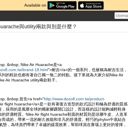
Available on
ght huarache與utility兩款與別是什麼？
sp; &nbsp; Nike Air Huarache是<a
ozo8.com.tw/brand-18.html
">耐吉</a>的一個系列，也被稱為耐吉生活，
列的鞋款也都有著自己獨一無二的特點。接下來就為大家介紹Nike Air
Nike Air Huarache utility兩款鞋子。
bsp; &nbsp;首先<a href="
http://www.dozo8.com.tw/product-
e Air flight huarache</a>是一款有著復古造型的款式設計和極為舒適的質感
鞋，採用的是風靡全球的獨家腳踝開口設計，而這樣的設計能夠減輕鞋身
適輕質。Nike Air flight huarache鞋面的材質則是頭層牛皮、人造革
而成的，帶來一流的耐久效能和非凡的舒適度。輕巧的phylon中底結合
ole的氣墊，為球員們帶來了卓越的緩震效果，幫助球員在賽場上更好的發揮，