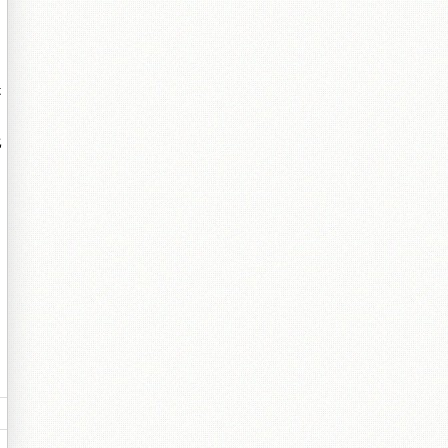
是
比
。