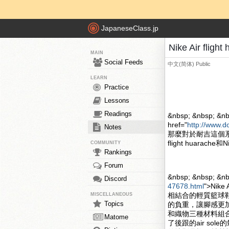
JapaneseClass.jp
Nike Air fli
MAIN
Social Feeds
中文(简体)
Public
LEARN
Practice
Lessons
Readings
&nbsp; &nbsp; &nb
href="
http://www.d
Notes
那麼對於耐吉這個系
flight huarache和
COMMUNITY
Rankings
Forum
&nbsp; &nbsp; &n
Discord
47678.html
">Nik
相結合的輕質籃球
MISCELLANEOUS
Topics
的負重，讓腳感更加的舒
和織物三種材料組合
Matome
了後跟的air s