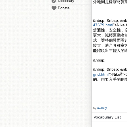
Dictionary
外地則是橡膠材質
Donate
&nbsp; &nbsp; &nb
47679.html
">Nik
舒適性，安全性，
更大，減輕運動者的壓力
式，讓整個鞋面看起來更
較大，適合各種室
能體現出年輕人的
&nbsp;
&nbsp; &nbsp; 
grid.html
">Nik
的。想要入手的朋
by
awbkgt
Vocabulary List