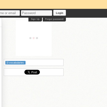
Login
Sign Up
Forgot password
0 vocabularies