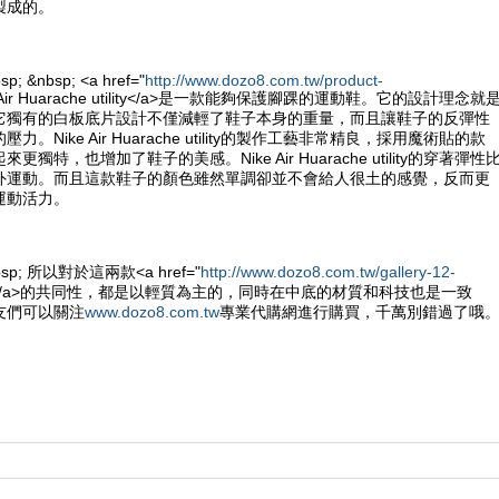
製成的。
sp; &nbsp; <a href="
http://www.dozo8.com.tw/product-
e Air Huarache utility</a>是一款能夠保護腳踝的運動鞋。它的設計理念就
它獨有的白板底片設計不僅減輕了鞋子本身的重量，而且讓鞋子的反彈性
。Nike Air Huarache utility的製作工藝非常精良，採用魔術貼的款
獨特，也增加了鞋子的美感。Nike Air Huarache utility的穿著彈性
外運動。而且這款鞋子的顏色雖然單調卻並不會給人很土的感覺，反而更
運動活力。
&nbsp; 所以對於這兩款<a href="
http://www.dozo8.com.tw/gallery-12-
e鞋</a>的共同性，都是以輕質為主的，同時在中底的材質和科技也是一致
友們可以關注
www.dozo8.com.tw
專業代購網進行購買，千萬別錯過了哦