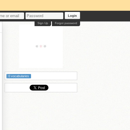
Login
Sign Up
Forgot password
0 vocabularies