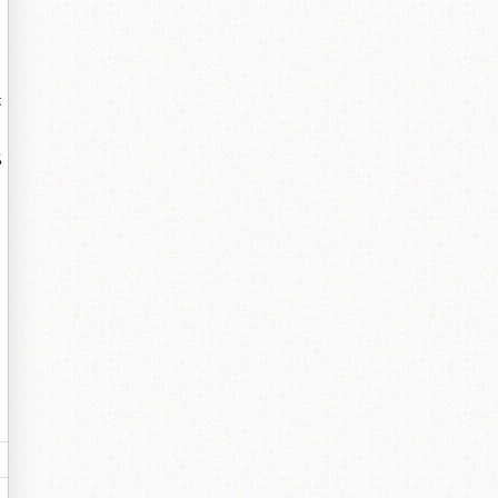
是
比
。