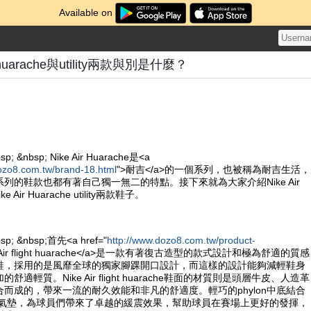
Available on
ght huarache與utility兩款與別是什麼？
sp; &nbsp; Nike Air Huarache是<a
ozo8.com.tw/brand-18.html
">耐吉</a>的一個系列，也被稱為耐吉生活，
列的鞋款也都有著自己獨一無二的特點。接下來就為大家介紹Nike Air
Nike Air Huarache utility兩款鞋子。
bsp; &nbsp;首先<a href="
http://www.dozo8.com.tw/product-
e Air flight huarache</a>是一款有著復古造型的款式設計和極為舒適的質感
鞋，採用的是風靡全球的獨家腳踝開口設計，而這樣的設計能夠減輕鞋身
適輕質。Nike Air flight huarache鞋面的材質則是頭層牛皮、人造革
而成的，帶來一流的耐久效能和非凡的舒適度。輕巧的phylon中底結合
ole的氣墊，為球員們帶來了卓越的緩震效果，幫助球員在賽場上更好的發揮，