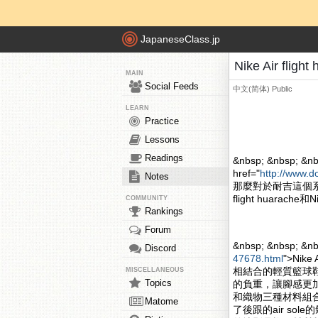
JapaneseClass.jp
Nike Air fli
MAIN
Social Feeds
中文(简体)
Public
LEARN
Practice
Lessons
Readings
&nbsp; &nbsp; &nb
href="
http://www.d
Notes
那麼對於耐吉這個系
flight huarache和
COMMUNITY
Rankings
Forum
&nbsp; &nbsp; &n
Discord
47678.html
">Nik
相結合的輕質籃球
MISCELLANEOUS
Topics
的負重，讓腳感更加的舒
和織物三種材料組合
Matome
了後跟的air s