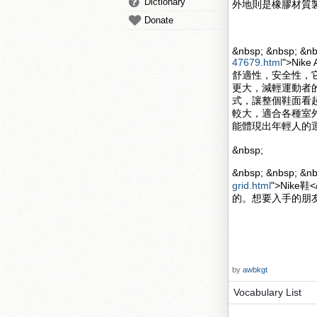
Dictionary
外地則是橡膠材質
Donate
&nbsp; &nbsp; &nb
47679.html
">Nik
舒適性，安全性，
更大，減輕運動者的壓力
式，讓整個鞋面看起來更
較大，適合各種室
能體現出年輕人的
&nbsp;
&nbsp; &nbsp; 
grid.html
">Nik
的。想要入手的朋
by
awbkgt
Vocabulary List