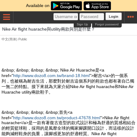
Available on
Login
Sign Up
Forgot password
Nike Air flight huarache與utility兩款與別是什麼？
中文(简体)
Public
&nbsp; &nbsp; &nbsp; &nbsp; Nike Air Huarache是<a
href="
http://www.dozo8.com.tw/brand-18.html
">耐吉</a>的一個系
列，也被稱為耐吉生活，那麼對於耐吉這個系列的鞋款也都有著自己獨
一無二的特點。接下來就為大家介紹Nike Air flight huarache和Nike Air
Huarache utility兩款鞋子。
&nbsp; &nbsp; &nbsp; &nbsp;首先<a
href="
http://www.dozo8.com.tw/product-47678.html
">Nike Air flight
huarache</a>是一款有著復古造型的款式設計和極為舒適的質感相結合
的輕質籃球鞋，採用的是風靡全球的獨家腳踝開口設計，而這樣的設計
能夠減輕鞋身的負重，讓腳感更加的舒適輕質。Nike Air flight