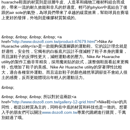
huarache鞋面的材質則是頭層牛皮、人造革和織物三種材料組合而成
的，帶來一流的耐久效能和非凡的舒適度。輕巧的phylon中底結合了後
跟的air sole的氣墊，為球員們帶來了卓越的緩震效果，幫助球員在賽場
上更好的發揮，外地則是橡膠材質製成的。
&nbsp; &nbsp; &nbsp; &nbsp; <a
href="
http://www.dozo8.com.tw/product-47679.html
">Nike Air
Huarache utility</a>是一款能夠保護腳踝的運動鞋。它的設計理念就是
舒適性，安全性，它獨有的白板底片設計不僅減輕了鞋子本身的重量，
而且讓鞋子的反彈性更大，減輕運動者的壓力。Nike Air Huarache
utility的製作工藝非常精良，採用魔術貼的款式，讓整個鞋面看起來更獨
特，也增加了鞋子的美感。Nike Air Huarache utility的穿著彈性比較
大，適合各種室外運動。而且這款鞋子的顏色雖然單調卻並不會給人很
土的感覺，反而更能體現出年輕人的運動活力。
&nbsp;
&nbsp; &nbsp; &nbsp; 所以對於這兩款<a
href="
http://www.dozo8.com.tw/gallery-12-grid.html
">Nike鞋</a>的共
同性，都是以輕質為主的，同時在中底的材質和科技也是一致的。想要
入手的朋友們可以關注
www.dozo8.com.tw
專業代購網進行購買，千萬
別錯過了哦。