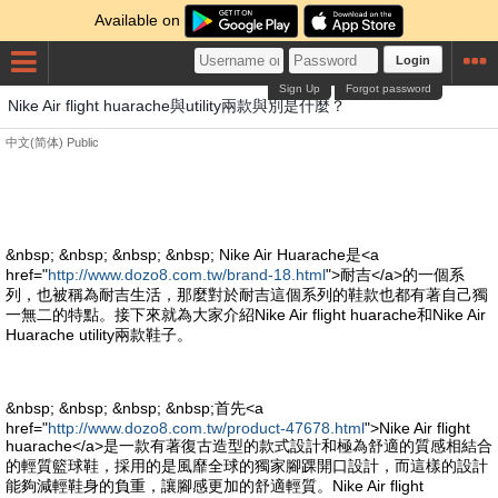
Available on
Login
Sign Up
Forgot password
Nike Air flight huarache與utility兩款與別是什麼？
中文(简体)
Public
&nbsp; &nbsp; &nbsp; &nbsp; Nike Air Huarache是<a
href="
http://www.dozo8.com.tw/brand-18.html
">耐吉</a>的一個系
列，也被稱為耐吉生活，那麼對於耐吉這個系列的鞋款也都有著自己獨
一無二的特點。接下來就為大家介紹Nike Air flight huarache和Nike Air
Huarache utility兩款鞋子。
&nbsp; &nbsp; &nbsp; &nbsp;首先<a
href="
http://www.dozo8.com.tw/product-47678.html
">Nike Air flight
huarache</a>是一款有著復古造型的款式設計和極為舒適的質感相結合
的輕質籃球鞋，採用的是風靡全球的獨家腳踝開口設計，而這樣的設計
能夠減輕鞋身的負重，讓腳感更加的舒適輕質。Nike Air flight