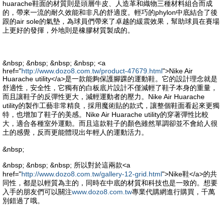
huarache鞋面的材質則是頭層牛皮、人造革和織物三種材料組合而成
的，帶來一流的耐久效能和非凡的舒適度。輕巧的phylon中底結合了後
跟的air sole的氣墊，為球員們帶來了卓越的緩震效果，幫助球員在賽場
上更好的發揮，外地則是橡膠材質製成的。
&nbsp; &nbsp; &nbsp; &nbsp; <a
href="
http://www.dozo8.com.tw/product-47679.html
">Nike Air
Huarache utility</a>是一款能夠保護腳踝的運動鞋。它的設計理念就是
舒適性，安全性，它獨有的白板底片設計不僅減輕了鞋子本身的重量，
而且讓鞋子的反彈性更大，減輕運動者的壓力。Nike Air Huarache
utility的製作工藝非常精良，採用魔術貼的款式，讓整個鞋面看起來更獨
特，也增加了鞋子的美感。Nike Air Huarache utility的穿著彈性比較
大，適合各種室外運動。而且這款鞋子的顏色雖然單調卻並不會給人很
土的感覺，反而更能體現出年輕人的運動活力。
&nbsp;
&nbsp; &nbsp; &nbsp; 所以對於這兩款<a
href="
http://www.dozo8.com.tw/gallery-12-grid.html
">Nike鞋</a>的共
同性，都是以輕質為主的，同時在中底的材質和科技也是一致的。想要
入手的朋友們可以關注
www.dozo8.com.tw
專業代購網進行購買，千萬
別錯過了哦。