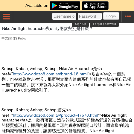
Available on
Login
Sign Up
Forgot password
Nike Air flight huarache與utility兩款與別是什麼？
中文(简体)
Public
&nbsp; &nbsp; &nbsp; &nbsp; Nike Air Huarache是<a
href="
http://www.dozo8.com.tw/brand-18.html
">耐吉</a>的一個系
列，也被稱為耐吉生活，那麼對於耐吉這個系列的鞋款也都有著自己獨
一無二的特點。接下來就為大家介紹Nike Air flight huarache和Nike Air
Huarache utility兩款鞋子。
&nbsp; &nbsp; &nbsp; &nbsp;首先<a
href="
http://www.dozo8.com.tw/product-47678.html
">Nike Air flight
huarache</a>是一款有著復古造型的款式設計和極為舒適的質感相結合
的輕質籃球鞋，採用的是風靡全球的獨家腳踝開口設計，而這樣的設計
能夠減輕鞋身的負重，讓腳感更加的舒適輕質。Nike Air flight