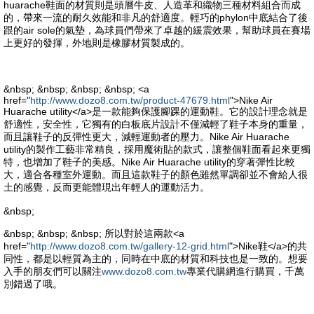
huarache鞋面的材質則是頭層牛皮、人造革和織物三種材料組合而成
的，帶來一流的耐久效能和非凡的舒適度。輕巧的phylon中底結合了後
跟的air sole的氣墊，為球員們帶來了卓越的緩震效果，幫助球員在賽場
上更好的發揮，外地則是橡膠材質製成的。
&nbsp; &nbsp; &nbsp; &nbsp; <a
href="
http://www.dozo8.com.tw/product-47679.html
">Nike Air
Huarache utility</a>是一款能夠保護腳踝的運動鞋。它的設計理念就是
舒適性，安全性，它獨有的白板底片設計不僅減輕了鞋子本身的重量，
而且讓鞋子的反彈性更大，減輕運動者的壓力。Nike Air Huarache
utility的製作工藝非常精良，採用魔術貼的款式，讓整個鞋面看起來更獨
特，也增加了鞋子的美感。Nike Air Huarache utility的穿著彈性比較
大，適合各種室外運動。而且這款鞋子的顏色雖然單調卻並不會給人很
土的感覺，反而更能體現出年輕人的運動活力。
&nbsp;
&nbsp; &nbsp; &nbsp; 所以對於這兩款<a
href="
http://www.dozo8.com.tw/gallery-12-grid.html
">Nike鞋</a>的共
同性，都是以輕質為主的，同時在中底的材質和科技也是一致的。想要
入手的朋友們可以關注
www.dozo8.com.tw
專業代購網進行購買，千萬
別錯過了哦。