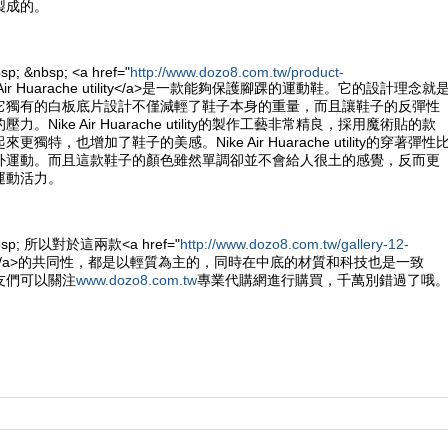
製成的。
sp; &nbsp; <a href="
http://www.dozo8.com.tw/product-
e Air Huarache utility</a>是一款能夠保護腳踝的運動鞋。它的設計理念就
它獨有的白板底片設計不僅減輕了鞋子本身的重量，而且讓鞋子的反彈性
。Nike Air Huarache utility的製作工藝非常精良，採用魔術貼的款
獨特，也增加了鞋子的美感。Nike Air Huarache utility的穿著彈性
外運動。而且這款鞋子的顏色雖然單調卻並不會給人很土的感覺，反而更
運動活力。
&nbsp; 所以對於這兩款<a href="
http://www.dozo8.com.tw/gallery-12-
e鞋</a>的共同性，都是以輕質為主的，同時在中底的材質和科技也是一致
友們可以關注
www.dozo8.com.tw
專業代購網進行購買，千萬別錯過了哦