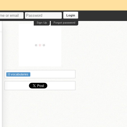
Login
Sign Up
Forgot password
0 vocabularies