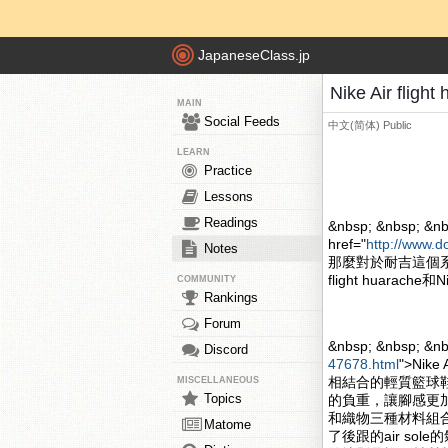
JapaneseClass.jp
Nike Air fli
MAIN
Social Feeds
中文(简体)
Public
LEARN
Practice
Lessons
Readings
&nbsp; &nbsp; &nb
href="
http://www.d
Notes
那麼對於耐吉這個系
flight huarache和
COMMUNITY
Rankings
Forum
&nbsp; &nbsp; &n
Discord
47678.html
">Nik
相結合的輕質籃球
MISCELLANEOUS
Topics
的負重，讓腳感更加的舒
和織物三種材料組合
Matome
了後跟的air s