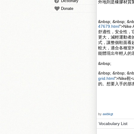
Dictionary
外地則是橡膠材質
Donate
&nbsp; &nbsp; &nb
47679.html
">Nik
舒適性，安全性，
更大，減輕運動者的壓力
式，讓整個鞋面看起來更
較大，適合各種室
能體現出年輕人的
&nbsp;
&nbsp; &nbsp; 
grid.html
">Nik
的。想要入手的朋
by
awbkgt
Vocabulary List