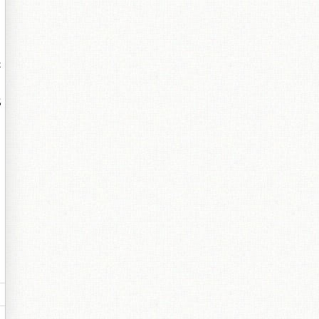
是
比
。