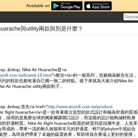
Available on
ght huarache與utility兩款與別是什麼？
sp; &nbsp; Nike Air Huarache是<a
ozo8.com.tw/brand-18.html
">耐吉</a>的一個系列，也被稱為耐吉生活，
列的鞋款也都有著自己獨一無二的特點。接下來就為大家介紹Nike Air
Nike Air Huarache utility兩款鞋子。
bsp; &nbsp;首先<a href="
http://www.dozo8.com.tw/product-
e Air flight huarache</a>是一款有著復古造型的款式設計和極為舒適的質感
鞋，採用的是風靡全球的獨家腳踝開口設計，而這樣的設計能夠減輕鞋身
適輕質。Nike Air flight huarache鞋面的材質則是頭層牛皮、人造革
而成的，帶來一流的耐久效能和非凡的舒適度。輕巧的phylon中底結合
ole的氣墊，為球員們帶來了卓越的緩震效果，幫助球員在賽場上更好的發揮，