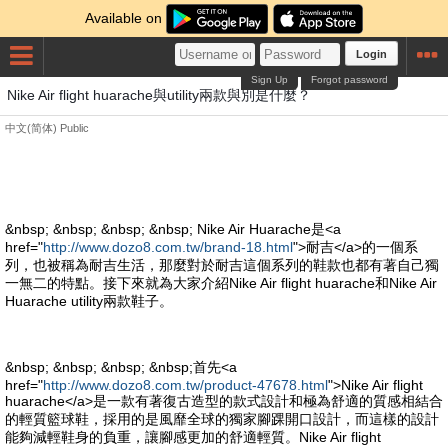
Available on
Login
Sign Up
Forgot password
Nike Air flight huarache與utility兩款與別是什麼？
中文(简体)
Public
&nbsp; &nbsp; &nbsp; &nbsp; Nike Air Huarache是<a
href="
http://www.dozo8.com.tw/brand-18.html
">耐吉</a>的一個系
列，也被稱為耐吉生活，那麼對於耐吉這個系列的鞋款也都有著自己獨
一無二的特點。接下來就為大家介紹Nike Air flight huarache和Nike Air
Huarache utility兩款鞋子。
&nbsp; &nbsp; &nbsp; &nbsp;首先<a
href="
http://www.dozo8.com.tw/product-47678.html
">Nike Air flight
huarache</a>是一款有著復古造型的款式設計和極為舒適的質感相結合
的輕質籃球鞋，採用的是風靡全球的獨家腳踝開口設計，而這樣的設計
能夠減輕鞋身的負重，讓腳感更加的舒適輕質。Nike Air flight