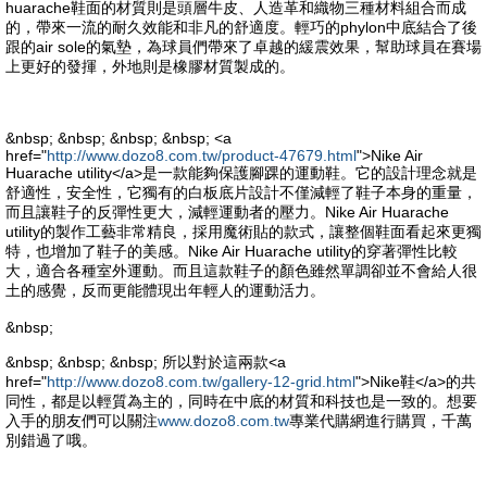
huarache鞋面的材質則是頭層牛皮、人造革和織物三種材料組合而成
的，帶來一流的耐久效能和非凡的舒適度。輕巧的phylon中底結合了後
跟的air sole的氣墊，為球員們帶來了卓越的緩震效果，幫助球員在賽場
上更好的發揮，外地則是橡膠材質製成的。
&nbsp; &nbsp; &nbsp; &nbsp; <a
href="
http://www.dozo8.com.tw/product-47679.html
">Nike Air
Huarache utility</a>是一款能夠保護腳踝的運動鞋。它的設計理念就是
舒適性，安全性，它獨有的白板底片設計不僅減輕了鞋子本身的重量，
而且讓鞋子的反彈性更大，減輕運動者的壓力。Nike Air Huarache
utility的製作工藝非常精良，採用魔術貼的款式，讓整個鞋面看起來更獨
特，也增加了鞋子的美感。Nike Air Huarache utility的穿著彈性比較
大，適合各種室外運動。而且這款鞋子的顏色雖然單調卻並不會給人很
土的感覺，反而更能體現出年輕人的運動活力。
&nbsp;
&nbsp; &nbsp; &nbsp; 所以對於這兩款<a
href="
http://www.dozo8.com.tw/gallery-12-grid.html
">Nike鞋</a>的共
同性，都是以輕質為主的，同時在中底的材質和科技也是一致的。想要
入手的朋友們可以關注
www.dozo8.com.tw
專業代購網進行購買，千萬
別錯過了哦。