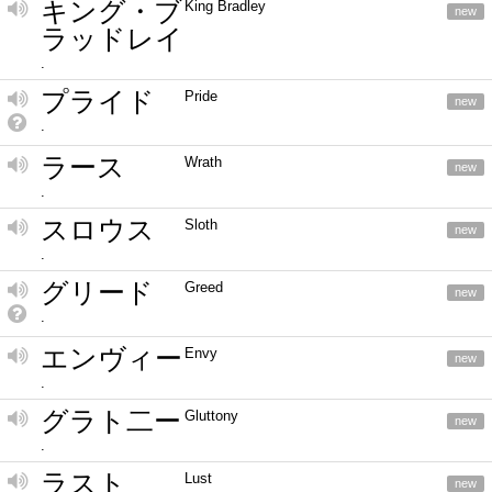
キング・ブ
King Bradley
new
ラッドレイ
.
プライド
Pride
new
.
ラース
Wrath
new
.
スロウス
Sloth
new
.
グリード
Greed
new
.
エンヴィー
Envy
new
.
グラト二ー
Gluttony
new
.
ラスト
Lust
new