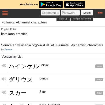
Available on
Login
Sign Up
Forgot password
Fullmetal Alchemist characters
English
Public
katakana practice
Source:en.wikipedia.org/wiki/List_of_Fullmetal_Alchemist_characters
by
Annick
Vocabulary List
ハインケル
Heinkel
new
.
ダリウス
Darius
new
.
スカー
Scar
new
.