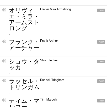
.
オリヴィ
Olivier Mira Armstrong
new
エ・ミラ・
アームスト
ロング
.
フランク・
Frank Archer
new
アーチャー
.
ショウ・タ
Shou Tucker
new
ッカ
.
ラッセル・
Russell Tringham
new
トリンガム
.
ティム・マ
Tim Marcoh
new
ルコー