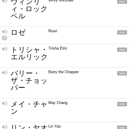
ウィンリ
Winry Rockbell
new
ィ・ロック
ベル
.
ロゼ
Rosé
new
.
トリシャ・
Trisha Elric
new
エルリック
.
バリー・
Barry the Chopper
new
ザ・チョッ
パー
.
メイ・チャ
May Chang
new
ン
.
リン・ヤオ
Lin Yao
new