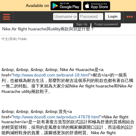
Available on
Login
Sign Up
Forgot password
Nike Air flight huarache與utility兩款與別是什麼？
中文(简体)
Public
&nbsp; &nbsp; &nbsp; &nbsp; Nike Air Huarache是<a
href="
http://www.dozo8.com.tw/brand-18.html
">耐吉</a>的一個系
列，也被稱為耐吉生活，那麼對於耐吉這個系列的鞋款也都有著自己獨
一無二的特點。接下來就為大家介紹Nike Air flight huarache和Nike Air
Huarache utility兩款鞋子。
&nbsp; &nbsp; &nbsp; &nbsp;首先<a
href="
http://www.dozo8.com.tw/product-47678.html
">Nike Air flight
huarache</a>是一款有著復古造型的款式設計和極為舒適的質感相結合
的輕質籃球鞋，採用的是風靡全球的獨家腳踝開口設計，而這樣的設計
能夠減輕鞋身的負重，讓腳感更加的舒適輕質。Nike Air flight