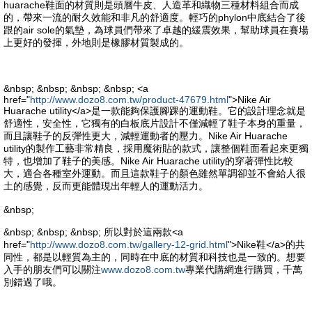
huarache鞋面的材質則是頭層牛皮、人造革和織物三種材料組合而成
的，帶來一流的耐久效能和非凡的舒適度。輕巧的phylon中底結合了後
跟的air sole的氣墊，為球員們帶來了卓越的緩震效果，幫助球員在賽場
上更好的發揮，外地則是橡膠材質製成的。
&nbsp; &nbsp; &nbsp; &nbsp; <a
href="
http://www.dozo8.com.tw/product-47679.html
">Nike Air
Huarache utility</a>是一款能夠保護腳踝的運動鞋。它的設計理念就是
舒適性，安全性，它獨有的白板底片設計不僅減輕了鞋子本身的重量，
而且讓鞋子的反彈性更大，減輕運動者的壓力。Nike Air Huarache
utility的製作工藝非常精良，採用魔術貼的款式，讓整個鞋面看起來更獨
特，也增加了鞋子的美感。Nike Air Huarache utility的穿著彈性比較
大，適合各種室外運動。而且這款鞋子的顏色雖然單調卻並不會給人很
土的感覺，反而更能體現出年輕人的運動活力。
&nbsp;
&nbsp; &nbsp; &nbsp; 所以對於這兩款<a
href="
http://www.dozo8.com.tw/gallery-12-grid.html
">Nike鞋</a>的共
同性，都是以輕質為主的，同時在中底的材質和科技也是一致的。想要
入手的朋友們可以關注
www.dozo8.com.tw
專業代購網進行購買，千萬
別錯過了哦。