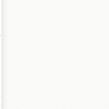
是
比
。