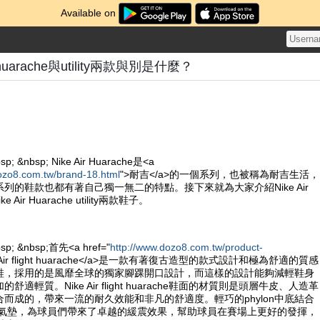
Available on
ght huarache與utility兩款與別是什麼？
sp; &nbsp; Nike Air Huarache是<a
ozo8.com.tw/brand-18.html
">耐吉</a>的一個系列，也被稱為耐吉生活，
列的鞋款也都有著自己獨一無二的特點。接下來就為大家介紹Nike Air
Nike Air Huarache utility兩款鞋子。
bsp; &nbsp;首先<a href="
http://www.dozo8.com.tw/product-
e Air flight huarache</a>是一款有著復古造型的款式設計和極為舒適的質感
鞋，採用的是風靡全球的獨家腳踝開口設計，而這樣的設計能夠減輕鞋身
適輕質。Nike Air flight huarache鞋面的材質則是頭層牛皮、人造革
而成的，帶來一流的耐久效能和非凡的舒適度。輕巧的phylon中底結合
ole的氣墊，為球員們帶來了卓越的緩震效果，幫助球員在賽場上更好的發揮，