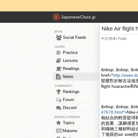
JapaneseClass.jp
Nike Air fli
MAIN
Social Feeds
中文(简体)
Public
LEARN
Practice
Lessons
Readings
&nbsp; &nbsp; &nb
href="
http://www.d
Notes
那麼對於耐吉這個系
flight huarache和
COMMUNITY
Rankings
Forum
&nbsp; &nbsp; &n
Discord
47678.html
">Nik
相結合的輕質籃球
MISCELLANEOUS
Topics
的負重，讓腳感更加的舒
和織物三種材料組合
Matome
了後跟的air s