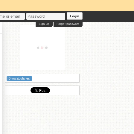
Login
Sign Up
Forgot password
0 vocabularies