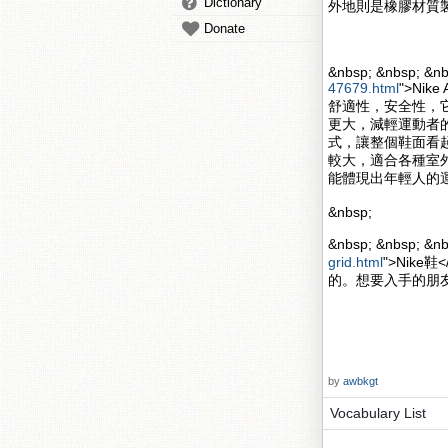
Dictionary
外地則是橡膠材質
Donate
&nbsp; &nbsp; &nb
47679.html
">Nik
舒適性，安全性，
更大，減輕運動者的壓力
式，讓整個鞋面看起來更
較大，適合各種室
能體現出年輕人的
&nbsp;
&nbsp; &nbsp; 
grid.html
">Nik
的。想要入手的朋
by
awbkgt
Vocabulary List