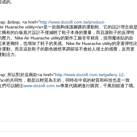
製成的。
sp; &nbsp; <a href="
http://www.dozo8.com.tw/product-
e Air Huarache utility</a>是一款能夠保護腳踝的運動鞋。它的設計理念就
它獨有的白板底片設計不僅減輕了鞋子本身的重量，而且讓鞋子的反彈性
。Nike Air Huarache utility的製作工藝非常精良，採用魔術貼的款
獨特，也增加了鞋子的美感。Nike Air Huarache utility的穿著彈性
外運動。而且這款鞋子的顏色雖然單調卻並不會給人很土的感覺，反而更
運動活力。
&nbsp; 所以對於這兩款<a href="
http://www.dozo8.com.tw/gallery-12-
e鞋</a>的共同性，都是以輕質為主的，同時在中底的材質和科技也是一致
友們可以關注
www.dozo8.com.tw
專業代購網進行購買，千萬別錯過了哦