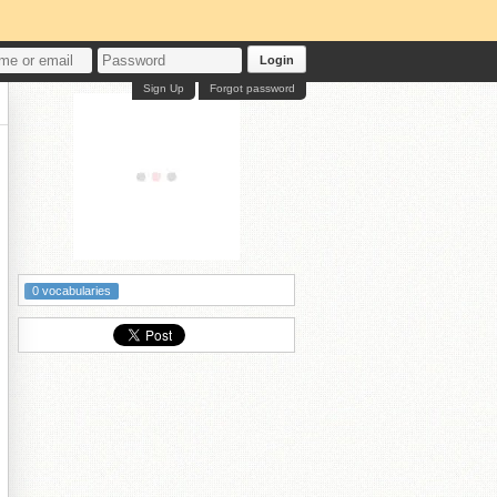
Login
Sign Up
Forgot password
0 vocabularies