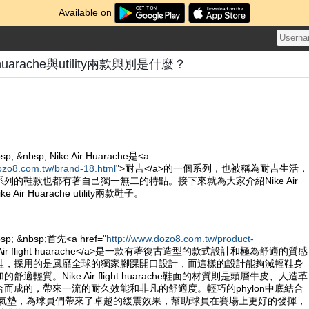
Available on
ght huarache與utility兩款與別是什麼？
sp; &nbsp; Nike Air Huarache是<a
ozo8.com.tw/brand-18.html
">耐吉</a>的一個系列，也被稱為耐吉生活，
列的鞋款也都有著自己獨一無二的特點。接下來就為大家介紹Nike Air
Nike Air Huarache utility兩款鞋子。
bsp; &nbsp;首先<a href="
http://www.dozo8.com.tw/product-
e Air flight huarache</a>是一款有著復古造型的款式設計和極為舒適的質感
鞋，採用的是風靡全球的獨家腳踝開口設計，而這樣的設計能夠減輕鞋身
適輕質。Nike Air flight huarache鞋面的材質則是頭層牛皮、人造革
而成的，帶來一流的耐久效能和非凡的舒適度。輕巧的phylon中底結合
ole的氣墊，為球員們帶來了卓越的緩震效果，幫助球員在賽場上更好的發揮，