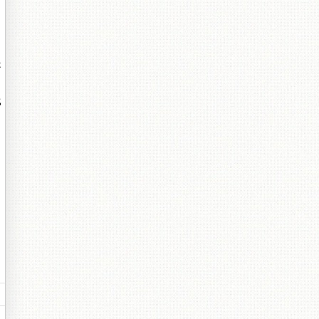
是
比
。