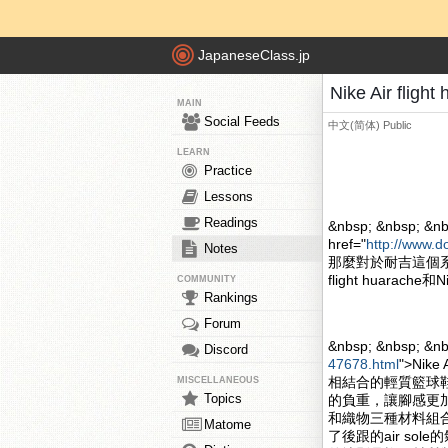
JapaneseClass.jp
Nike Air fli
MAIN
Social Feeds
中文(简体)
Public
LEARN
Practice
Lessons
Readings
&nbsp; &nbsp; &nb
href="
http://www.d
Notes
那麼對於耐吉這個系
flight huarache和
COMMUNITY
Rankings
Forum
&nbsp; &nbsp; &n
Discord
47678.html
">Nik
相結合的輕質籃球
MISCELLANEOUS
Topics
的負重，讓腳感更加的舒
和織物三種材料組合
Matome
了後跟的air s