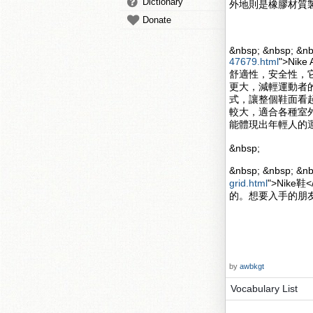
Dictionary
外地則是橡膠材質
Donate
&nbsp; &nbsp; &nb
47679.html
">Nik
舒適性，安全性，
更大，減輕運動者的壓力
式，讓整個鞋面看起來更
較大，適合各種室
能體現出年輕人的
&nbsp;
&nbsp; &nbsp; 
grid.html
">Nik
的。想要入手的朋
by
awbkgt
Vocabulary List