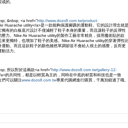
製成的。
sp; &nbsp; <a href="
http://www.dozo8.com.tw/product-
e Air Huarache utility</a>是一款能夠保護腳踝的運動鞋。它的設計理念就
它獨有的白板底片設計不僅減輕了鞋子本身的重量，而且讓鞋子的反彈性
。Nike Air Huarache utility的製作工藝非常精良，採用魔術貼的款
獨特，也增加了鞋子的美感。Nike Air Huarache utility的穿著彈性
外運動。而且這款鞋子的顏色雖然單調卻並不會給人很土的感覺，反而更
運動活力。
&nbsp; 所以對於這兩款<a href="
http://www.dozo8.com.tw/gallery-12-
e鞋</a>的共同性，都是以輕質為主的，同時在中底的材質和科技也是一致
友們可以關注
www.dozo8.com.tw
專業代購網進行購買，千萬別錯過了哦