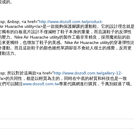
製成的。
sp; &nbsp; <a href="
http://www.dozo8.com.tw/product-
e Air Huarache utility</a>是一款能夠保護腳踝的運動鞋。它的設計理念就
它獨有的白板底片設計不僅減輕了鞋子本身的重量，而且讓鞋子的反彈性
。Nike Air Huarache utility的製作工藝非常精良，採用魔術貼的款
獨特，也增加了鞋子的美感。Nike Air Huarache utility的穿著彈性
外運動。而且這款鞋子的顏色雖然單調卻並不會給人很土的感覺，反而更
運動活力。
&nbsp; 所以對於這兩款<a href="
http://www.dozo8.com.tw/gallery-12-
e鞋</a>的共同性，都是以輕質為主的，同時在中底的材質和科技也是一致
友們可以關注
www.dozo8.com.tw
專業代購網進行購買，千萬別錯過了哦