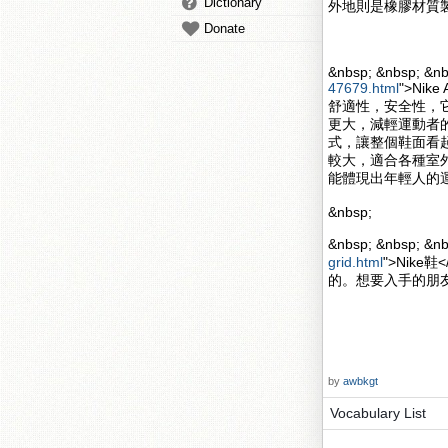
Dictionary
外地則是橡膠材質
Donate
&nbsp; &nbsp; &nb
47679.html
">Nik
舒適性，安全性，
更大，減輕運動者的壓力
式，讓整個鞋面看起來更
較大，適合各種室
能體現出年輕人的
&nbsp;
&nbsp; &nbsp; 
grid.html
">Nik
的。想要入手的朋
by
awbkgt
Vocabulary List