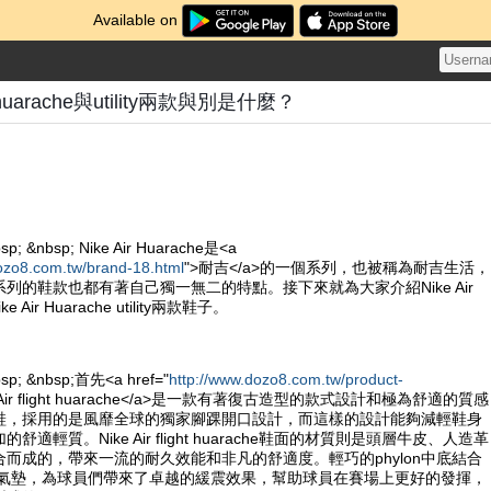
Available on
ght huarache與utility兩款與別是什麼？
sp; &nbsp; Nike Air Huarache是<a
ozo8.com.tw/brand-18.html
">耐吉</a>的一個系列，也被稱為耐吉生活，
列的鞋款也都有著自己獨一無二的特點。接下來就為大家介紹Nike Air
Nike Air Huarache utility兩款鞋子。
bsp; &nbsp;首先<a href="
http://www.dozo8.com.tw/product-
e Air flight huarache</a>是一款有著復古造型的款式設計和極為舒適的質感
鞋，採用的是風靡全球的獨家腳踝開口設計，而這樣的設計能夠減輕鞋身
適輕質。Nike Air flight huarache鞋面的材質則是頭層牛皮、人造革
而成的，帶來一流的耐久效能和非凡的舒適度。輕巧的phylon中底結合
ole的氣墊，為球員們帶來了卓越的緩震效果，幫助球員在賽場上更好的發揮，