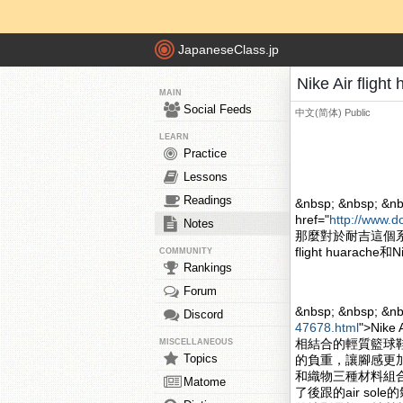
JapaneseClass.jp
Nike Air fli
MAIN
Social Feeds
中文(简体)
Public
LEARN
Practice
Lessons
Readings
&nbsp; &nbsp; &nb
href="
http://www.d
Notes
那麼對於耐吉這個系
flight huarache和
COMMUNITY
Rankings
Forum
&nbsp; &nbsp; &n
Discord
47678.html
">Nik
相結合的輕質籃球
MISCELLANEOUS
Topics
的負重，讓腳感更加的舒
和織物三種材料組合
Matome
了後跟的air s