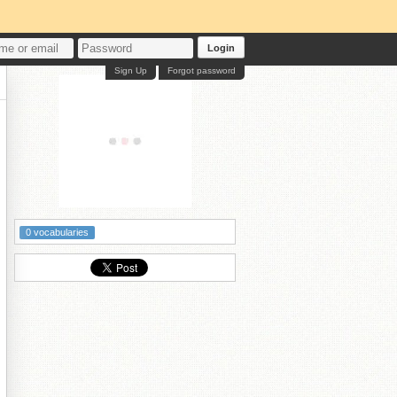
Login
Sign Up
Forgot password
0 vocabularies