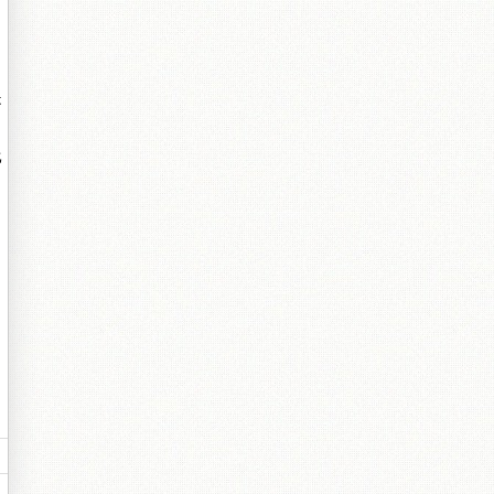
是
比
。