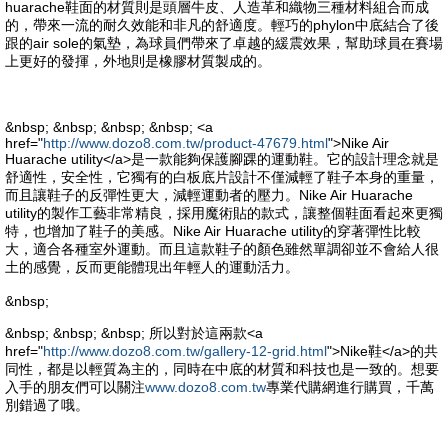
huarache鞋面的材質則是頭層牛皮、人造革和織物三種材料組合而成
的，帶來一流的耐久效能和非凡的舒適度。輕巧的phylon中底結合了後
跟的air sole的氣墊，為球員們帶來了卓越的緩震效果，幫助球員在賽場
上更好的發揮，外地則是橡膠材質製成的。
&nbsp; &nbsp; &nbsp; &nbsp; <a
href="
http://www.dozo8.com.tw/product-47679.html
">Nike Air
Huarache utility</a>是一款能夠保護腳踝的運動鞋。它的設計理念就是
舒適性，安全性，它獨有的白板底片設計不僅減輕了鞋子本身的重量，
而且讓鞋子的反彈性更大，減輕運動者的壓力。Nike Air Huarache
utility的製作工藝非常精良，採用魔術貼的款式，讓整個鞋面看起來更獨
特，也增加了鞋子的美感。Nike Air Huarache utility的穿著彈性比較
大，適合各種室外運動。而且這款鞋子的顏色雖然單調卻並不會給人很
土的感覺，反而更能體現出年輕人的運動活力。
&nbsp;
&nbsp; &nbsp; &nbsp; 所以對於這兩款<a
href="
http://www.dozo8.com.tw/gallery-12-grid.html
">Nike鞋</a>的共
同性，都是以輕質為主的，同時在中底的材質和科技也是一致的。想要
入手的朋友們可以關注
www.dozo8.com.tw
專業代購網進行購買，千萬
別錯過了哦。