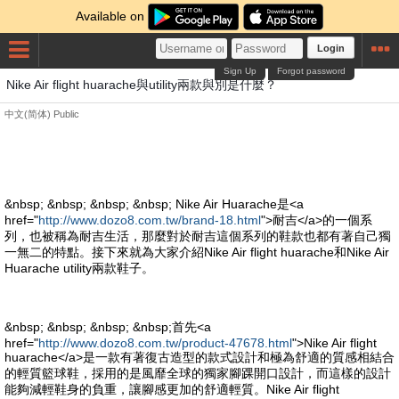
Available on
Login
Sign Up
Forgot password
Nike Air flight huarache與utility兩款與別是什麼？
中文(简体)
Public
&nbsp; &nbsp; &nbsp; &nbsp; Nike Air Huarache是<a
href="
http://www.dozo8.com.tw/brand-18.html
">耐吉</a>的一個系
列，也被稱為耐吉生活，那麼對於耐吉這個系列的鞋款也都有著自己獨
一無二的特點。接下來就為大家介紹Nike Air flight huarache和Nike Air
Huarache utility兩款鞋子。
&nbsp; &nbsp; &nbsp; &nbsp;首先<a
href="
http://www.dozo8.com.tw/product-47678.html
">Nike Air flight
huarache</a>是一款有著復古造型的款式設計和極為舒適的質感相結合
的輕質籃球鞋，採用的是風靡全球的獨家腳踝開口設計，而這樣的設計
能夠減輕鞋身的負重，讓腳感更加的舒適輕質。Nike Air flight