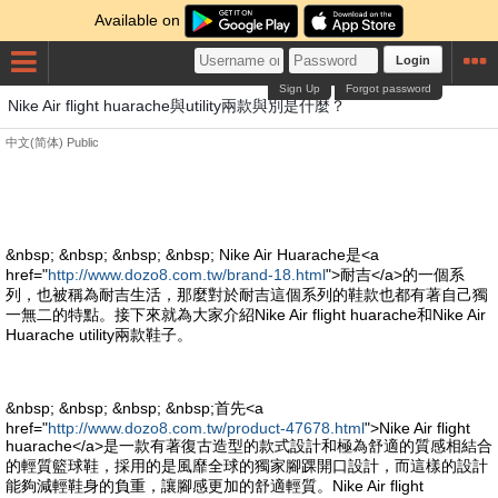
Available on
Login
Sign Up
Forgot password
Nike Air flight huarache與utility兩款與別是什麼？
中文(简体)
Public
&nbsp; &nbsp; &nbsp; &nbsp; Nike Air Huarache是<a
href="
http://www.dozo8.com.tw/brand-18.html
">耐吉</a>的一個系
列，也被稱為耐吉生活，那麼對於耐吉這個系列的鞋款也都有著自己獨
一無二的特點。接下來就為大家介紹Nike Air flight huarache和Nike Air
Huarache utility兩款鞋子。
&nbsp; &nbsp; &nbsp; &nbsp;首先<a
href="
http://www.dozo8.com.tw/product-47678.html
">Nike Air flight
huarache</a>是一款有著復古造型的款式設計和極為舒適的質感相結合
的輕質籃球鞋，採用的是風靡全球的獨家腳踝開口設計，而這樣的設計
能夠減輕鞋身的負重，讓腳感更加的舒適輕質。Nike Air flight