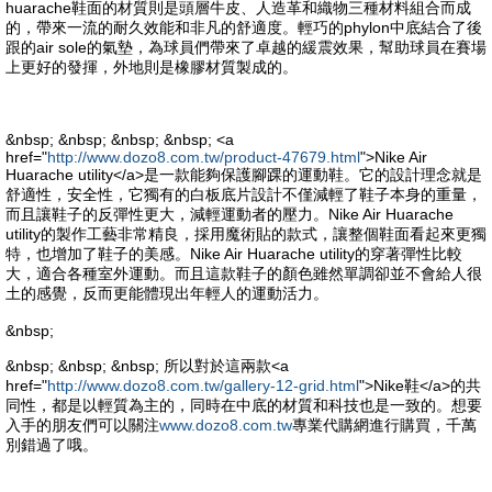
huarache鞋面的材質則是頭層牛皮、人造革和織物三種材料組合而成
的，帶來一流的耐久效能和非凡的舒適度。輕巧的phylon中底結合了後
跟的air sole的氣墊，為球員們帶來了卓越的緩震效果，幫助球員在賽場
上更好的發揮，外地則是橡膠材質製成的。
&nbsp; &nbsp; &nbsp; &nbsp; <a
href="
http://www.dozo8.com.tw/product-47679.html
">Nike Air
Huarache utility</a>是一款能夠保護腳踝的運動鞋。它的設計理念就是
舒適性，安全性，它獨有的白板底片設計不僅減輕了鞋子本身的重量，
而且讓鞋子的反彈性更大，減輕運動者的壓力。Nike Air Huarache
utility的製作工藝非常精良，採用魔術貼的款式，讓整個鞋面看起來更獨
特，也增加了鞋子的美感。Nike Air Huarache utility的穿著彈性比較
大，適合各種室外運動。而且這款鞋子的顏色雖然單調卻並不會給人很
土的感覺，反而更能體現出年輕人的運動活力。
&nbsp;
&nbsp; &nbsp; &nbsp; 所以對於這兩款<a
href="
http://www.dozo8.com.tw/gallery-12-grid.html
">Nike鞋</a>的共
同性，都是以輕質為主的，同時在中底的材質和科技也是一致的。想要
入手的朋友們可以關注
www.dozo8.com.tw
專業代購網進行購買，千萬
別錯過了哦。