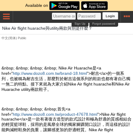
Available on
Login
Sign Up
Forgot password
Nike Air flight huarache與utility兩款與別是什麼？
中文(简体)
Public
&nbsp; &nbsp; &nbsp; &nbsp; Nike Air Huarache是<a
href="
http://www.dozo8.com.tw/brand-18.html
">耐吉</a>的一個系
列，也被稱為耐吉生活，那麼對於耐吉這個系列的鞋款也都有著自己獨
一無二的特點。接下來就為大家介紹Nike Air flight huarache和Nike Air
Huarache utility兩款鞋子。
&nbsp; &nbsp; &nbsp; &nbsp;首先<a
href="
http://www.dozo8.com.tw/product-47678.html
">Nike Air flight
huarache</a>是一款有著復古造型的款式設計和極為舒適的質感相結合
的輕質籃球鞋，採用的是風靡全球的獨家腳踝開口設計，而這樣的設計
能夠減輕鞋身的負重，讓腳感更加的舒適輕質。Nike Air flight