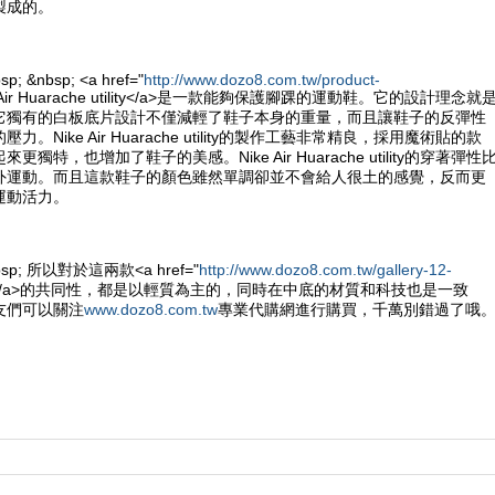
製成的。
sp; &nbsp; <a href="
http://www.dozo8.com.tw/product-
e Air Huarache utility</a>是一款能夠保護腳踝的運動鞋。它的設計理念就
它獨有的白板底片設計不僅減輕了鞋子本身的重量，而且讓鞋子的反彈性
。Nike Air Huarache utility的製作工藝非常精良，採用魔術貼的款
獨特，也增加了鞋子的美感。Nike Air Huarache utility的穿著彈性
外運動。而且這款鞋子的顏色雖然單調卻並不會給人很土的感覺，反而更
運動活力。
&nbsp; 所以對於這兩款<a href="
http://www.dozo8.com.tw/gallery-12-
e鞋</a>的共同性，都是以輕質為主的，同時在中底的材質和科技也是一致
友們可以關注
www.dozo8.com.tw
專業代購網進行購買，千萬別錯過了哦