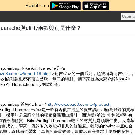
Available on
ght huarache與utility兩款與別是什麼？
sp; &nbsp; Nike Air Huarache是<a
ozo8.com.tw/brand-18.html
">耐吉</a>的一個系列，也被稱為耐吉生活，
列的鞋款也都有著自己獨一無二的特點。接下來就為大家介紹Nike Air
Nike Air Huarache utility兩款鞋子。
bsp; &nbsp;首先<a href="
http://www.dozo8.com.tw/product-
e Air flight huarache</a>是一款有著復古造型的款式設計和極為舒適的質感
鞋，採用的是風靡全球的獨家腳踝開口設計，而這樣的設計能夠減輕鞋身
適輕質。Nike Air flight huarache鞋面的材質則是頭層牛皮、人造革
而成的，帶來一流的耐久效能和非凡的舒適度。輕巧的phylon中底結合
ole的氣墊，為球員們帶來了卓越的緩震效果，幫助球員在賽場上更好的發揮，