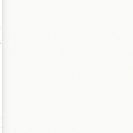
是
比
。