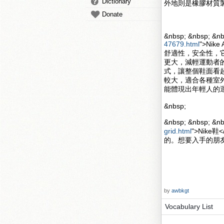
Dictionary
外地則是橡膠材質
Donate
&nbsp; &nbsp; &nb
47679.html
">Nik
舒適性，安全性，
更大，減輕運動者的壓力
式，讓整個鞋面看起來更
較大，適合各種室
能體現出年輕人的
&nbsp;
&nbsp; &nbsp; 
grid.html
">Nik
的。想要入手的朋
by
awbkgt
Vocabulary List