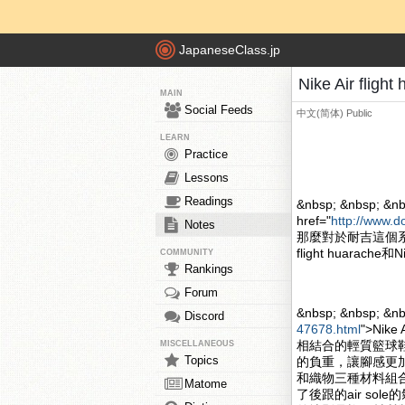
JapaneseClass.jp
Nike Air fli
MAIN
Social Feeds
中文(简体)
Public
LEARN
Practice
Lessons
Readings
&nbsp; &nbsp; &nb
href="
http://www.d
Notes
那麼對於耐吉這個系
flight huarache和
COMMUNITY
Rankings
Forum
&nbsp; &nbsp; &n
Discord
47678.html
">Nik
相結合的輕質籃球
MISCELLANEOUS
Topics
的負重，讓腳感更加的舒
和織物三種材料組合
Matome
了後跟的air s