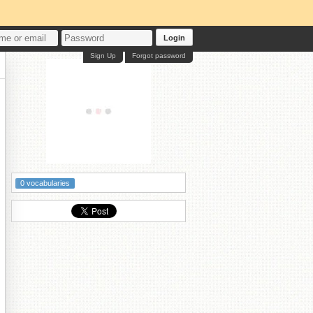
Login
Sign Up
Forgot password
0 vocabularies