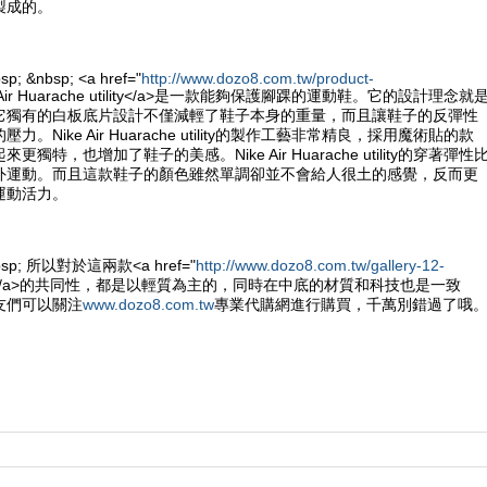
製成的。
sp; &nbsp; <a href="
http://www.dozo8.com.tw/product-
e Air Huarache utility</a>是一款能夠保護腳踝的運動鞋。它的設計理念就
它獨有的白板底片設計不僅減輕了鞋子本身的重量，而且讓鞋子的反彈性
。Nike Air Huarache utility的製作工藝非常精良，採用魔術貼的款
獨特，也增加了鞋子的美感。Nike Air Huarache utility的穿著彈性
外運動。而且這款鞋子的顏色雖然單調卻並不會給人很土的感覺，反而更
運動活力。
&nbsp; 所以對於這兩款<a href="
http://www.dozo8.com.tw/gallery-12-
e鞋</a>的共同性，都是以輕質為主的，同時在中底的材質和科技也是一致
友們可以關注
www.dozo8.com.tw
專業代購網進行購買，千萬別錯過了哦