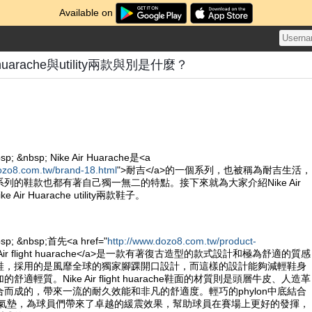
Available on
ght huarache與utility兩款與別是什麼？
sp; &nbsp; Nike Air Huarache是<a
ozo8.com.tw/brand-18.html
">耐吉</a>的一個系列，也被稱為耐吉生活，
列的鞋款也都有著自己獨一無二的特點。接下來就為大家介紹Nike Air
Nike Air Huarache utility兩款鞋子。
bsp; &nbsp;首先<a href="
http://www.dozo8.com.tw/product-
e Air flight huarache</a>是一款有著復古造型的款式設計和極為舒適的質感
鞋，採用的是風靡全球的獨家腳踝開口設計，而這樣的設計能夠減輕鞋身
適輕質。Nike Air flight huarache鞋面的材質則是頭層牛皮、人造革
而成的，帶來一流的耐久效能和非凡的舒適度。輕巧的phylon中底結合
ole的氣墊，為球員們帶來了卓越的緩震效果，幫助球員在賽場上更好的發揮，