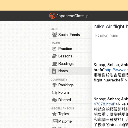
JapaneseClass.jp
Nike Air fli
MAIN
Social Feeds
中文(简体)
Public
LEARN
Practice
Lessons
Readings
&nbsp; &nbsp; &nb
href="
http://www.d
Notes
那麼對於耐吉這個系
flight huarache和
COMMUNITY
Rankings
Forum
&nbsp; &nbsp; &n
Discord
47678.html
">Nik
相結合的輕質籃球
MISCELLANEOUS
Topics
的負重，讓腳感更加的舒
和織物三種材料組合
Matome
了後跟的air s