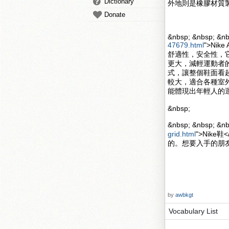
Dictionary
外地則是橡膠材質
Donate
&nbsp; &nbsp; &nb
47679.html
">Nik
舒適性，安全性，
更大，減輕運動者的壓力
式，讓整個鞋面看起來更
較大，適合各種室
能體現出年輕人的
&nbsp;
&nbsp; &nbsp; 
grid.html
">Nik
的。想要入手的朋
by
awbkgt
Vocabulary List