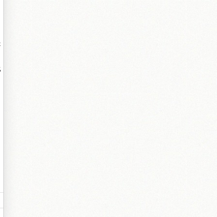
是
比
。