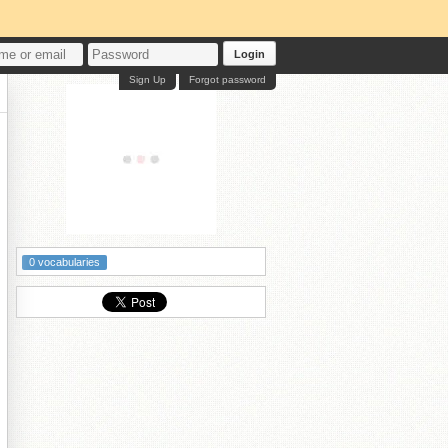
Login
Sign Up
Forgot password
0 vocabularies