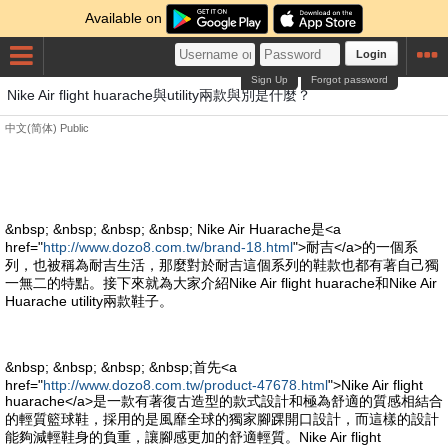
Available on
Login
Sign Up
Forgot password
Nike Air flight huarache與utility兩款與別是什麼？
中文(简体)
Public
&nbsp; &nbsp; &nbsp; &nbsp; Nike Air Huarache是<a
href="
http://www.dozo8.com.tw/brand-18.html
">耐吉</a>的一個系
列，也被稱為耐吉生活，那麼對於耐吉這個系列的鞋款也都有著自己獨
一無二的特點。接下來就為大家介紹Nike Air flight huarache和Nike Air
Huarache utility兩款鞋子。
&nbsp; &nbsp; &nbsp; &nbsp;首先<a
href="
http://www.dozo8.com.tw/product-47678.html
">Nike Air flight
huarache</a>是一款有著復古造型的款式設計和極為舒適的質感相結合
的輕質籃球鞋，採用的是風靡全球的獨家腳踝開口設計，而這樣的設計
能夠減輕鞋身的負重，讓腳感更加的舒適輕質。Nike Air flight