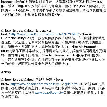
huarache鞋面的材質則是頭層牛皮、人造革和織物三種材料組合而成
的，帶來一流的耐久效能和非凡的舒適度。輕巧的phylon中底結合了後
跟的air sole的氣墊，為球員們帶來了卓越的緩震效果，幫助球員在賽場
上更好的發揮，外地則是橡膠材質製成的。
&nbsp; &nbsp; &nbsp; &nbsp; <a
href="
http://www.dozo8.com.tw/product-47679.html
">Nike Air
Huarache utility</a>是一款能夠保護腳踝的運動鞋。它的設計理念就是
舒適性，安全性，它獨有的白板底片設計不僅減輕了鞋子本身的重量，
而且讓鞋子的反彈性更大，減輕運動者的壓力。Nike Air Huarache
utility的製作工藝非常精良，採用魔術貼的款式，讓整個鞋面看起來更獨
特，也增加了鞋子的美感。Nike Air Huarache utility的穿著彈性比較
大，適合各種室外運動。而且這款鞋子的顏色雖然單調卻並不會給人很
土的感覺，反而更能體現出年輕人的運動活力。
&nbsp;
&nbsp; &nbsp; &nbsp; 所以對於這兩款<a
href="
http://www.dozo8.com.tw/gallery-12-grid.html
">Nike鞋</a>的共
同性，都是以輕質為主的，同時在中底的材質和科技也是一致的。想要
入手的朋友們可以關注
www.dozo8.com.tw
專業代購網進行購買，千萬
別錯過了哦。