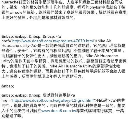
huarache鞋面的材質則是頭層牛皮、人造革和織物三種材料組合而成
的，帶來一流的耐久效能和非凡的舒適度。輕巧的phylon中底結合了後
跟的air sole的氣墊，為球員們帶來了卓越的緩震效果，幫助球員在賽場
上更好的發揮，外地則是橡膠材質製成的。
&nbsp; &nbsp; &nbsp; &nbsp; <a
href="
http://www.dozo8.com.tw/product-47679.html
">Nike Air
Huarache utility</a>是一款能夠保護腳踝的運動鞋。它的設計理念就是
舒適性，安全性，它獨有的白板底片設計不僅減輕了鞋子本身的重量，
而且讓鞋子的反彈性更大，減輕運動者的壓力。Nike Air Huarache
utility的製作工藝非常精良，採用魔術貼的款式，讓整個鞋面看起來更獨
特，也增加了鞋子的美感。Nike Air Huarache utility的穿著彈性比較
大，適合各種室外運動。而且這款鞋子的顏色雖然單調卻並不會給人很
土的感覺，反而更能體現出年輕人的運動活力。
&nbsp;
&nbsp; &nbsp; &nbsp; 所以對於這兩款<a
href="
http://www.dozo8.com.tw/gallery-12-grid.html
">Nike鞋</a>的共
同性，都是以輕質為主的，同時在中底的材質和科技也是一致的。想要
入手的朋友們可以關注
www.dozo8.com.tw
專業代購網進行購買，千萬
別錯過了哦。