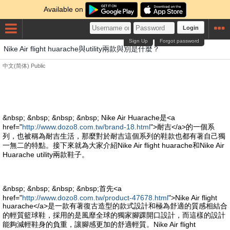
Available on
Login
Sign Up
Forgot password
Nike Air flight huarache與utility兩款與別是什麼？
中文(简体)
Public
&nbsp; &nbsp; &nbsp; &nbsp; Nike Air Huarache是<a
href="
http://www.dozo8.com.tw/brand-18.html
">耐吉</a>的一個系
列，也被稱為耐吉生活，那麼對於耐吉這個系列的鞋款也都有著自己獨
一無二的特點。接下來就為大家介紹Nike Air flight huarache和Nike Air
Huarache utility兩款鞋子。
&nbsp; &nbsp; &nbsp; &nbsp;首先<a
href="
http://www.dozo8.com.tw/product-47678.html
">Nike Air flight
huarache</a>是一款有著復古造型的款式設計和極為舒適的質感相結合
的輕質籃球鞋，採用的是風靡全球的獨家腳踝開口設計，而這樣的設計
能夠減輕鞋身的負重，讓腳感更加的舒適輕質。Nike Air flight