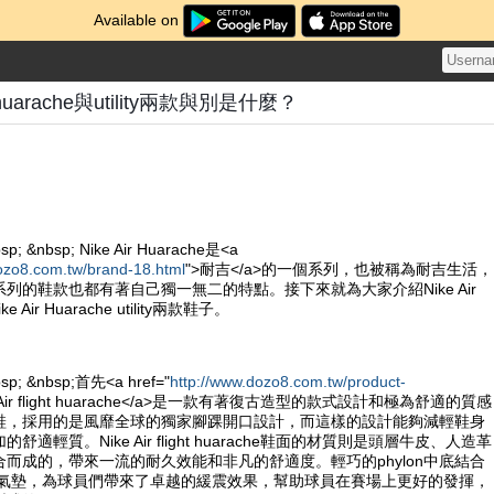
Available on
ght huarache與utility兩款與別是什麼？
sp; &nbsp; Nike Air Huarache是<a
ozo8.com.tw/brand-18.html
">耐吉</a>的一個系列，也被稱為耐吉生活，
列的鞋款也都有著自己獨一無二的特點。接下來就為大家介紹Nike Air
Nike Air Huarache utility兩款鞋子。
bsp; &nbsp;首先<a href="
http://www.dozo8.com.tw/product-
e Air flight huarache</a>是一款有著復古造型的款式設計和極為舒適的質感
鞋，採用的是風靡全球的獨家腳踝開口設計，而這樣的設計能夠減輕鞋身
適輕質。Nike Air flight huarache鞋面的材質則是頭層牛皮、人造革
而成的，帶來一流的耐久效能和非凡的舒適度。輕巧的phylon中底結合
ole的氣墊，為球員們帶來了卓越的緩震效果，幫助球員在賽場上更好的發揮，