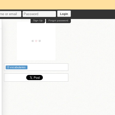
Login
Sign Up
Forgot password
0 vocabularies