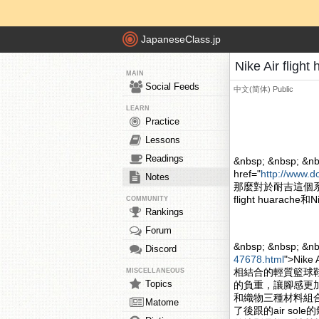
JapaneseClass.jp
Nike Air fli
MAIN
Social Feeds
中文(简体)
Public
LEARN
Practice
Lessons
Readings
&nbsp; &nbsp; &nb
href="
http://www.d
Notes
那麼對於耐吉這個系
flight huarache和
COMMUNITY
Rankings
Forum
&nbsp; &nbsp; &n
Discord
47678.html
">Nik
相結合的輕質籃球
MISCELLANEOUS
Topics
的負重，讓腳感更加的舒
和織物三種材料組合
Matome
了後跟的air s