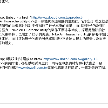
製成的。
sp; &nbsp; <a href="
http://www.dozo8.com.tw/product-
e Air Huarache utility</a>是一款能夠保護腳踝的運動鞋。它的設計理念就
它獨有的白板底片設計不僅減輕了鞋子本身的重量，而且讓鞋子的反彈性
。Nike Air Huarache utility的製作工藝非常精良，採用魔術貼的款
獨特，也增加了鞋子的美感。Nike Air Huarache utility的穿著彈性
外運動。而且這款鞋子的顏色雖然單調卻並不會給人很土的感覺，反而更
運動活力。
&nbsp; 所以對於這兩款<a href="
http://www.dozo8.com.tw/gallery-12-
e鞋</a>的共同性，都是以輕質為主的，同時在中底的材質和科技也是一致
友們可以關注
www.dozo8.com.tw
專業代購網進行購買，千萬別錯過了哦