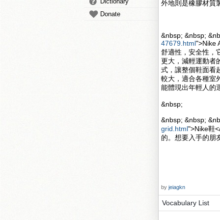
Dictionary
外地則是橡膠材質
Donate
&nbsp; &nbsp; &nb
47679.html
">Nik
舒適性，安全性，
更大，減輕運動者的壓力
式，讓整個鞋面看起來更
較大，適合各種室
能體現出年輕人的
&nbsp;
&nbsp; &nbsp; 
grid.html
">Nik
的。想要入手的朋
by
jeiagkn
Vocabulary List