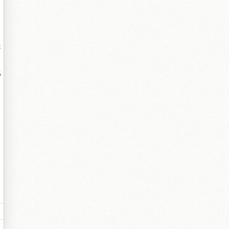
是
比
。