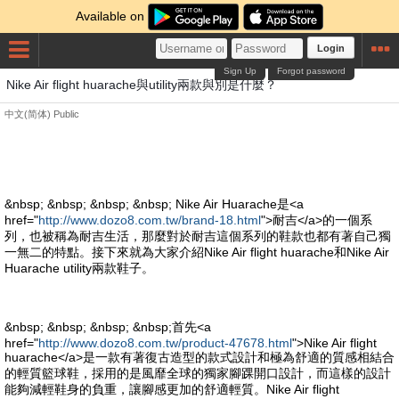
Available on
Login
Sign Up
Forgot password
Nike Air flight huarache與utility兩款與別是什麼？
中文(简体)
Public
&nbsp; &nbsp; &nbsp; &nbsp; Nike Air Huarache是<a
href="
http://www.dozo8.com.tw/brand-18.html
">耐吉</a>的一個系
列，也被稱為耐吉生活，那麼對於耐吉這個系列的鞋款也都有著自己獨
一無二的特點。接下來就為大家介紹Nike Air flight huarache和Nike Air
Huarache utility兩款鞋子。
&nbsp; &nbsp; &nbsp; &nbsp;首先<a
href="
http://www.dozo8.com.tw/product-47678.html
">Nike Air flight
huarache</a>是一款有著復古造型的款式設計和極為舒適的質感相結合
的輕質籃球鞋，採用的是風靡全球的獨家腳踝開口設計，而這樣的設計
能夠減輕鞋身的負重，讓腳感更加的舒適輕質。Nike Air flight