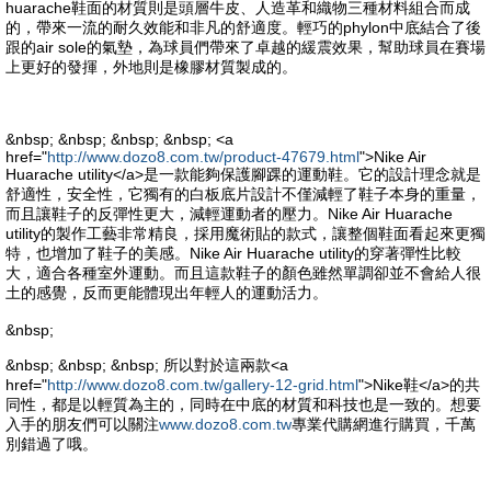
huarache鞋面的材質則是頭層牛皮、人造革和織物三種材料組合而成
的，帶來一流的耐久效能和非凡的舒適度。輕巧的phylon中底結合了後
跟的air sole的氣墊，為球員們帶來了卓越的緩震效果，幫助球員在賽場
上更好的發揮，外地則是橡膠材質製成的。
&nbsp; &nbsp; &nbsp; &nbsp; <a
href="
http://www.dozo8.com.tw/product-47679.html
">Nike Air
Huarache utility</a>是一款能夠保護腳踝的運動鞋。它的設計理念就是
舒適性，安全性，它獨有的白板底片設計不僅減輕了鞋子本身的重量，
而且讓鞋子的反彈性更大，減輕運動者的壓力。Nike Air Huarache
utility的製作工藝非常精良，採用魔術貼的款式，讓整個鞋面看起來更獨
特，也增加了鞋子的美感。Nike Air Huarache utility的穿著彈性比較
大，適合各種室外運動。而且這款鞋子的顏色雖然單調卻並不會給人很
土的感覺，反而更能體現出年輕人的運動活力。
&nbsp;
&nbsp; &nbsp; &nbsp; 所以對於這兩款<a
href="
http://www.dozo8.com.tw/gallery-12-grid.html
">Nike鞋</a>的共
同性，都是以輕質為主的，同時在中底的材質和科技也是一致的。想要
入手的朋友們可以關注
www.dozo8.com.tw
專業代購網進行購買，千萬
別錯過了哦。