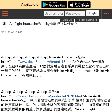
Available on
Login
Sign Up
Forgot password
Nike Air flight huarache與utility兩款與別是什麼？
中文(简体)
Public
&nbsp; &nbsp; &nbsp; &nbsp; Nike Air Huarache是<a
href="
http://www.dozo8.com.tw/brand-18.html
">耐吉</a>的一個系
列，也被稱為耐吉生活，那麼對於耐吉這個系列的鞋款也都有著自己獨
一無二的特點。接下來就為大家介紹Nike Air flight huarache和Nike Air
Huarache utility兩款鞋子。
&nbsp; &nbsp; &nbsp; &nbsp;首先<a
href="
http://www.dozo8.com.tw/product-47678.html
">Nike Air flight
huarache</a>是一款有著復古造型的款式設計和極為舒適的質感相結合
的輕質籃球鞋，採用的是風靡全球的獨家腳踝開口設計，而這樣的設計
能夠減輕鞋身的負重，讓腳感更加的舒適輕質。Nike Air flight