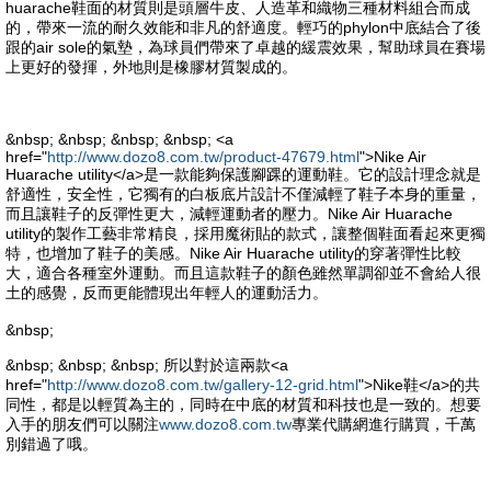
huarache鞋面的材質則是頭層牛皮、人造革和織物三種材料組合而成
的，帶來一流的耐久效能和非凡的舒適度。輕巧的phylon中底結合了後
跟的air sole的氣墊，為球員們帶來了卓越的緩震效果，幫助球員在賽場
上更好的發揮，外地則是橡膠材質製成的。
&nbsp; &nbsp; &nbsp; &nbsp; <a
href="
http://www.dozo8.com.tw/product-47679.html
">Nike Air
Huarache utility</a>是一款能夠保護腳踝的運動鞋。它的設計理念就是
舒適性，安全性，它獨有的白板底片設計不僅減輕了鞋子本身的重量，
而且讓鞋子的反彈性更大，減輕運動者的壓力。Nike Air Huarache
utility的製作工藝非常精良，採用魔術貼的款式，讓整個鞋面看起來更獨
特，也增加了鞋子的美感。Nike Air Huarache utility的穿著彈性比較
大，適合各種室外運動。而且這款鞋子的顏色雖然單調卻並不會給人很
土的感覺，反而更能體現出年輕人的運動活力。
&nbsp;
&nbsp; &nbsp; &nbsp; 所以對於這兩款<a
href="
http://www.dozo8.com.tw/gallery-12-grid.html
">Nike鞋</a>的共
同性，都是以輕質為主的，同時在中底的材質和科技也是一致的。想要
入手的朋友們可以關注
www.dozo8.com.tw
專業代購網進行購買，千萬
別錯過了哦。