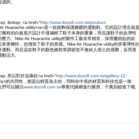
製成的。
sp; &nbsp; <a href="
http://www.dozo8.com.tw/product-
e Air Huarache utility</a>是一款能夠保護腳踝的運動鞋。它的設計理念就
它獨有的白板底片設計不僅減輕了鞋子本身的重量，而且讓鞋子的反彈性
。Nike Air Huarache utility的製作工藝非常精良，採用魔術貼的款
獨特，也增加了鞋子的美感。Nike Air Huarache utility的穿著彈性
外運動。而且這款鞋子的顏色雖然單調卻並不會給人很土的感覺，反而更
運動活力。
&nbsp; 所以對於這兩款<a href="
http://www.dozo8.com.tw/gallery-12-
e鞋</a>的共同性，都是以輕質為主的，同時在中底的材質和科技也是一致
友們可以關注
www.dozo8.com.tw
專業代購網進行購買，千萬別錯過了哦