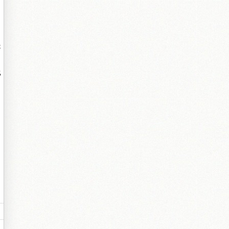
是
比
。