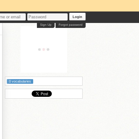
Login
Sign Up
Forgot password
0 vocabularies