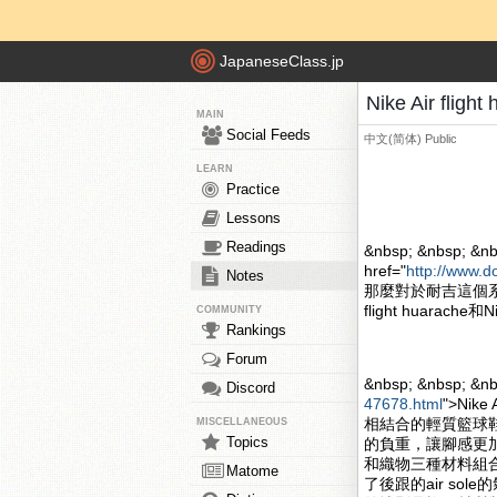
JapaneseClass.jp
Nike Air fli
MAIN
Social Feeds
中文(简体)
Public
LEARN
Practice
Lessons
Readings
&nbsp; &nbsp; &nb
href="
http://www.d
Notes
那麼對於耐吉這個系
flight huarache和
COMMUNITY
Rankings
Forum
&nbsp; &nbsp; &n
Discord
47678.html
">Nik
相結合的輕質籃球
MISCELLANEOUS
Topics
的負重，讓腳感更加的舒
和織物三種材料組合
Matome
了後跟的air s