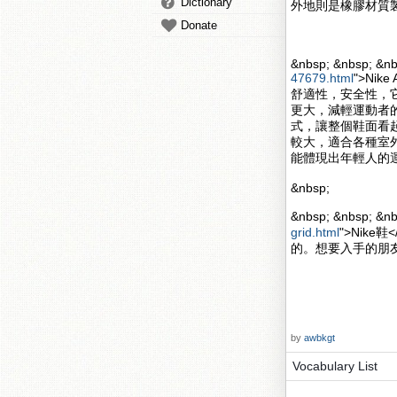
Dictionary
外地則是橡膠材質
Donate
&nbsp; &nbsp; &nb
47679.html
">Nik
舒適性，安全性，
更大，減輕運動者的壓力
式，讓整個鞋面看起來更
較大，適合各種室
能體現出年輕人的
&nbsp;
&nbsp; &nbsp; 
grid.html
">Nik
的。想要入手的朋
by
awbkgt
Vocabulary List