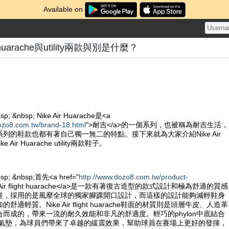
Available on
ght huarache與utility兩款與別是什麼？
sp; &nbsp; Nike Air Huarache是<a
ozo8.com.tw/brand-18.html
">耐吉</a>的一個系列，也被稱為耐吉生活，
列的鞋款也都有著自己獨一無二的特點。接下來就為大家介紹Nike Air
Nike Air Huarache utility兩款鞋子。
bsp; &nbsp;首先<a href="
http://www.dozo8.com.tw/product-
e Air flight huarache</a>是一款有著復古造型的款式設計和極為舒適的質感
鞋，採用的是風靡全球的獨家腳踝開口設計，而這樣的設計能夠減輕鞋身
適輕質。Nike Air flight huarache鞋面的材質則是頭層牛皮、人造革
而成的，帶來一流的耐久效能和非凡的舒適度。輕巧的phylon中底結合
ole的氣墊，為球員們帶來了卓越的緩震效果，幫助球員在賽場上更好的發揮，