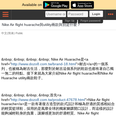
Available on
Login
Sign Up
Forgot password
Nike Air flight huarache與utility兩款與別是什麼？
中文(简体)
Public
&nbsp; &nbsp; &nbsp; &nbsp; Nike Air Huarache是<a
href="
http://www.dozo8.com.tw/brand-18.html
">耐吉</a>的一個系
列，也被稱為耐吉生活，那麼對於耐吉這個系列的鞋款也都有著自己獨
一無二的特點。接下來就為大家介紹Nike Air flight huarache和Nike Air
Huarache utility兩款鞋子。
&nbsp; &nbsp; &nbsp; &nbsp;首先<a
href="
http://www.dozo8.com.tw/product-47678.html
">Nike Air flight
huarache</a>是一款有著復古造型的款式設計和極為舒適的質感相結合
的輕質籃球鞋，採用的是風靡全球的獨家腳踝開口設計，而這樣的設計
能夠減輕鞋身的負重，讓腳感更加的舒適輕質。Nike Air flight