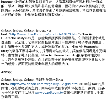
huarache鞋面的材質則是頭層牛皮、人造革和織物三種材料組合而成
的，帶來一流的耐久效能和非凡的舒適度。輕巧的phylon中底結合了後
跟的air sole的氣墊，為球員們帶來了卓越的緩震效果，幫助球員在賽場
上更好的發揮，外地則是橡膠材質製成的。
&nbsp; &nbsp; &nbsp; &nbsp; <a
href="
http://www.dozo8.com.tw/product-47679.html
">Nike Air
Huarache utility</a>是一款能夠保護腳踝的運動鞋。它的設計理念就是
舒適性，安全性，它獨有的白板底片設計不僅減輕了鞋子本身的重量，
而且讓鞋子的反彈性更大，減輕運動者的壓力。Nike Air Huarache
utility的製作工藝非常精良，採用魔術貼的款式，讓整個鞋面看起來更獨
特，也增加了鞋子的美感。Nike Air Huarache utility的穿著彈性比較
大，適合各種室外運動。而且這款鞋子的顏色雖然單調卻並不會給人很
土的感覺，反而更能體現出年輕人的運動活力。
&nbsp;
&nbsp; &nbsp; &nbsp; 所以對於這兩款<a
href="
http://www.dozo8.com.tw/gallery-12-grid.html
">Nike鞋</a>的共
同性，都是以輕質為主的，同時在中底的材質和科技也是一致的。想要
入手的朋友們可以關注
www.dozo8.com.tw
專業代購網進行購買，千萬
別錯過了哦。