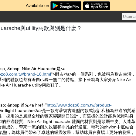
Available on
ght huarache與utility兩款與別是什麼？
sp; &nbsp; Nike Air Huarache是<a
ozo8.com.tw/brand-18.html
">耐吉</a>的一個系列，也被稱為耐吉生活，
列的鞋款也都有著自己獨一無二的特點。接下來就為大家介紹Nike Air
Nike Air Huarache utility兩款鞋子。
bsp; &nbsp;首先<a href="
http://www.dozo8.com.tw/product-
e Air flight huarache</a>是一款有著復古造型的款式設計和極為舒適的質感
鞋，採用的是風靡全球的獨家腳踝開口設計，而這樣的設計能夠減輕鞋身
適輕質。Nike Air flight huarache鞋面的材質則是頭層牛皮、人造革
而成的，帶來一流的耐久效能和非凡的舒適度。輕巧的phylon中底結合
ole的氣墊，為球員們帶來了卓越的緩震效果，幫助球員在賽場上更好的發揮，