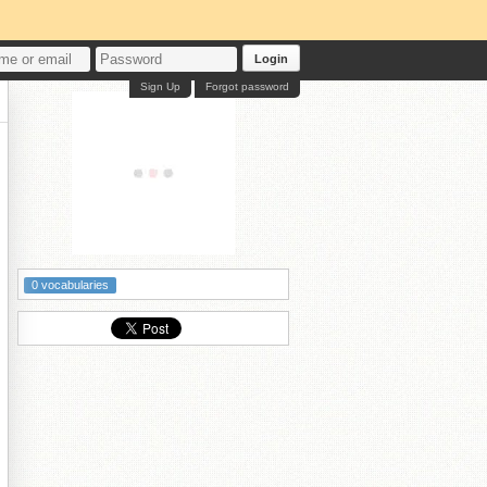
Login
Sign Up
Forgot password
0 vocabularies