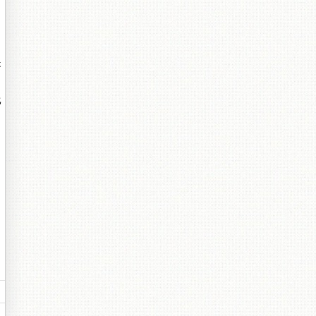
是
比
。