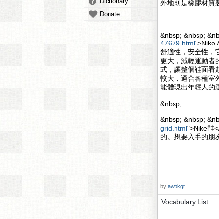
Dictionary
外地則是橡膠材質
Donate
&nbsp; &nbsp; &nb
47679.html
">Nik
舒適性，安全性，
更大，減輕運動者的壓力
式，讓整個鞋面看起來更
較大，適合各種室
能體現出年輕人的
&nbsp;
&nbsp; &nbsp; 
grid.html
">Nik
的。想要入手的朋
by
awbkgt
Vocabulary List