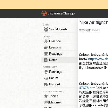
JapaneseClass.jp
Nike Air fli
MAIN
Social Feeds
中文(简体)
Public
LEARN
Practice
Lessons
Readings
&nbsp; &nbsp; &nb
href="
http://www.d
Notes
那麼對於耐吉這個系
flight huarache和
COMMUNITY
Rankings
Forum
&nbsp; &nbsp; &n
Discord
47678.html
">Nik
相結合的輕質籃球
MISCELLANEOUS
Topics
的負重，讓腳感更加的舒
和織物三種材料組合
Matome
了後跟的air s