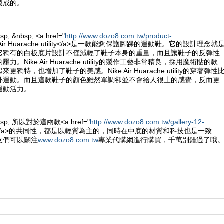
製成的。
sp; &nbsp; <a href="
http://www.dozo8.com.tw/product-
e Air Huarache utility</a>是一款能夠保護腳踝的運動鞋。它的設計理念就
它獨有的白板底片設計不僅減輕了鞋子本身的重量，而且讓鞋子的反彈性
。Nike Air Huarache utility的製作工藝非常精良，採用魔術貼的款
獨特，也增加了鞋子的美感。Nike Air Huarache utility的穿著彈性
外運動。而且這款鞋子的顏色雖然單調卻並不會給人很土的感覺，反而更
運動活力。
&nbsp; 所以對於這兩款<a href="
http://www.dozo8.com.tw/gallery-12-
e鞋</a>的共同性，都是以輕質為主的，同時在中底的材質和科技也是一致
友們可以關注
www.dozo8.com.tw
專業代購網進行購買，千萬別錯過了哦