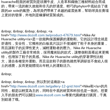
huarache鞋面的材質則是頭層牛皮、人造革和織物三種材料組合而成
的，帶來一流的耐久效能和非凡的舒適度。輕巧的phylon中底結合了後
跟的air sole的氣墊，為球員們帶來了卓越的緩震效果，幫助球員在賽場
上更好的發揮，外地則是橡膠材質製成的。
&nbsp; &nbsp; &nbsp; &nbsp; <a
href="
http://www.dozo8.com.tw/product-47679.html
">Nike Air
Huarache utility</a>是一款能夠保護腳踝的運動鞋。它的設計理念就是
舒適性，安全性，它獨有的白板底片設計不僅減輕了鞋子本身的重量，
而且讓鞋子的反彈性更大，減輕運動者的壓力。Nike Air Huarache
utility的製作工藝非常精良，採用魔術貼的款式，讓整個鞋面看起來更獨
特，也增加了鞋子的美感。Nike Air Huarache utility的穿著彈性比較
大，適合各種室外運動。而且這款鞋子的顏色雖然單調卻並不會給人很
土的感覺，反而更能體現出年輕人的運動活力。
&nbsp;
&nbsp; &nbsp; &nbsp; 所以對於這兩款<a
href="
http://www.dozo8.com.tw/gallery-12-grid.html
">Nike鞋</a>的共
同性，都是以輕質為主的，同時在中底的材質和科技也是一致的。想要
入手的朋友們可以關注
www.dozo8.com.tw
專業代購網進行購買，千萬
別錯過了哦。