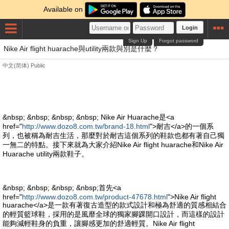
Available on
Login
Sign Up
Forgot password
Nike Air flight huarache與utility兩款與別是什麼？
中文(简体)
Public
&nbsp; &nbsp; &nbsp; &nbsp; Nike Air Huarache是<a
href="
http://www.dozo8.com.tw/brand-18.html
">耐吉</a>的一個系
列，也被稱為耐吉生活，那麼對於耐吉這個系列的鞋款也都有著自己獨
一無二的特點。接下來就為大家介紹Nike Air flight huarache和Nike Air
Huarache utility兩款鞋子。
&nbsp; &nbsp; &nbsp; &nbsp;首先<a
href="
http://www.dozo8.com.tw/product-47678.html
">Nike Air flight
huarache</a>是一款有著復古造型的款式設計和極為舒適的質感相結合
的輕質籃球鞋，採用的是風靡全球的獨家腳踝開口設計，而這樣的設計
能夠減輕鞋身的負重，讓腳感更加的舒適輕質。Nike Air flight