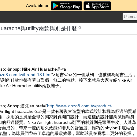
Available on
ght huarache與utility兩款與別是什麼？
sp; &nbsp; Nike Air Huarache是<a
ozo8.com.tw/brand-18.html
">耐吉</a>的一個系列，也被稱為耐吉生活，
列的鞋款也都有著自己獨一無二的特點。接下來就為大家介紹Nike Air
Nike Air Huarache utility兩款鞋子。
bsp; &nbsp;首先<a href="
http://www.dozo8.com.tw/product-
e Air flight huarache</a>是一款有著復古造型的款式設計和極為舒適的質感
鞋，採用的是風靡全球的獨家腳踝開口設計，而這樣的設計能夠減輕鞋身
適輕質。Nike Air flight huarache鞋面的材質則是頭層牛皮、人造革
而成的，帶來一流的耐久效能和非凡的舒適度。輕巧的phylon中底結合
ole的氣墊，為球員們帶來了卓越的緩震效果，幫助球員在賽場上更好的發揮，