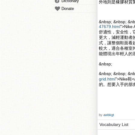
Dictionary
外地則是橡膠材質
Donate
&nbsp; &nbsp; &nb
47679.html
">Nik
舒適性，安全性，
更大，減輕運動者的壓力
式，讓整個鞋面看起來更
較大，適合各種室
能體現出年輕人的
&nbsp;
&nbsp; &nbsp; 
grid.html
">Nik
的。想要入手的朋
by
awbkgt
Vocabulary List