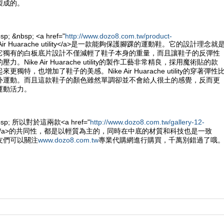
製成的。
sp; &nbsp; <a href="
http://www.dozo8.com.tw/product-
e Air Huarache utility</a>是一款能夠保護腳踝的運動鞋。它的設計理念就
它獨有的白板底片設計不僅減輕了鞋子本身的重量，而且讓鞋子的反彈性
。Nike Air Huarache utility的製作工藝非常精良，採用魔術貼的款
獨特，也增加了鞋子的美感。Nike Air Huarache utility的穿著彈性
外運動。而且這款鞋子的顏色雖然單調卻並不會給人很土的感覺，反而更
運動活力。
&nbsp; 所以對於這兩款<a href="
http://www.dozo8.com.tw/gallery-12-
e鞋</a>的共同性，都是以輕質為主的，同時在中底的材質和科技也是一致
友們可以關注
www.dozo8.com.tw
專業代購網進行購買，千萬別錯過了哦