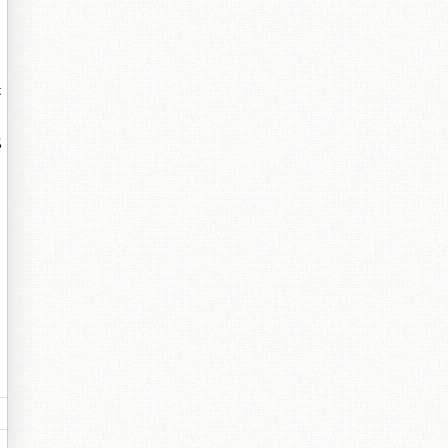
是
比
。