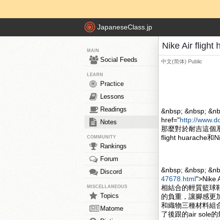
JapaneseClass.jp
Nike Air fli
MAIN
Social Feeds
中文(简体)
Public
LEARN
Practice
Lessons
Readings
&nbsp; &nbsp; &nb
href="
http://www.d
Notes
那麼對於耐吉這個系
flight huarache和
COMMUNITY
Rankings
Forum
&nbsp; &nbsp; &n
Discord
47678.html
">Nik
相結合的輕質籃球
MISCELLANEOUS
Topics
的負重，讓腳感更加的舒
和織物三種材料組合
Matome
了後跟的air s