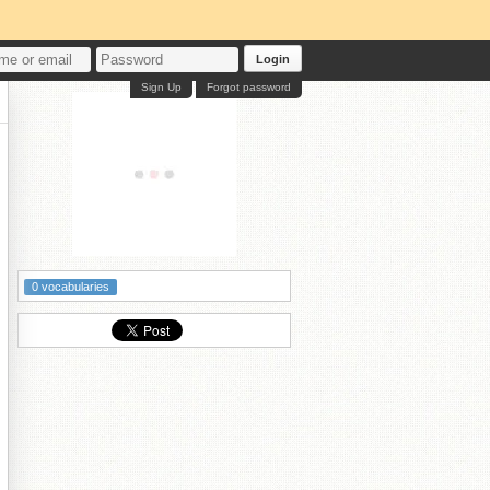
Login
Sign Up
Forgot password
0 vocabularies