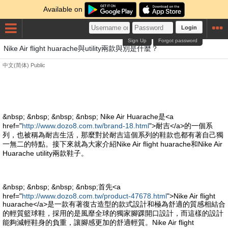
Available on
Login
Sign Up
Forgot password
Nike Air flight huarache與utility兩款與別是什麼？
中文(简体)
Public
&nbsp; &nbsp; &nbsp; &nbsp; Nike Air Huarache是<a
href="
http://www.dozo8.com.tw/brand-18.html
">耐吉</a>的一個系
列，也被稱為耐吉生活，那麼對於耐吉這個系列的鞋款也都有著自己獨
一無二的特點。接下來就為大家介紹Nike Air flight huarache和Nike Air
Huarache utility兩款鞋子。
&nbsp; &nbsp; &nbsp; &nbsp;首先<a
href="
http://www.dozo8.com.tw/product-47678.html
">Nike Air flight
huarache</a>是一款有著復古造型的款式設計和極為舒適的質感相結合
的輕質籃球鞋，採用的是風靡全球的獨家腳踝開口設計，而這樣的設計
能夠減輕鞋身的負重，讓腳感更加的舒適輕質。Nike Air flight