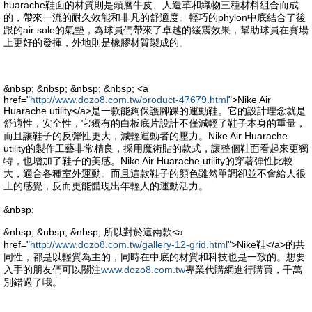
huarache鞋面的材質則是頭層牛皮、人造革和織物三種材料組合而成
的，帶來一流的耐久效能和非凡的舒適度。輕巧的phylon中底結合了後
跟的air sole的氣墊，為球員們帶來了卓越的緩震效果，幫助球員在賽場
上更好的發揮，外地則是橡膠材質製成的。
&nbsp; &nbsp; &nbsp; &nbsp; <a
href="
http://www.dozo8.com.tw/product-47679.html
">Nike Air
Huarache utility</a>是一款能夠保護腳踝的運動鞋。它的設計理念就是
舒適性，安全性，它獨有的白板底片設計不僅減輕了鞋子本身的重量，
而且讓鞋子的反彈性更大，減輕運動者的壓力。Nike Air Huarache
utility的製作工藝非常精良，採用魔術貼的款式，讓整個鞋面看起來更獨
特，也增加了鞋子的美感。Nike Air Huarache utility的穿著彈性比較
大，適合各種室外運動。而且這款鞋子的顏色雖然單調卻並不會給人很
土的感覺，反而更能體現出年輕人的運動活力。
&nbsp;
&nbsp; &nbsp; &nbsp; 所以對於這兩款<a
href="
http://www.dozo8.com.tw/gallery-12-grid.html
">Nike鞋</a>的共
同性，都是以輕質為主的，同時在中底的材質和科技也是一致的。想要
入手的朋友們可以關注
www.dozo8.com.tw
專業代購網進行購買，千萬
別錯過了哦。