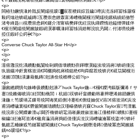
€ｈ窡鐗涗粩瑜茬殑鎼厤閮借寰楀緢闋嗙溂鍛€?/p>
<p>
闆栫劧鐝惧湪妗戝反闉嬬殑瑷▓宸茬稉鍓婃笡鐬竴浜涜冻鐞冨牬灏堢
敤鍔熻兘锛屼絾鏄互瓒崇悆鐐轰富浠嶆槸閫欓洐闉嬬殑鏍稿績銆傚嵆
渚夸綘韪㈢殑瓒崇悆鎶€鑳介潪甯稿樊鍕侊紝浣犱緷鐒惰兘鎰熷彈鍒伴
€欓洐闉嬬殑闉嬪皷鍜岄瀷搴曞湪鐞冨牬涓婄郸浣犺叧閮ㄥ付渚嗙殑鑸
掗仼鍜屽公鍔┿€?/p>
<p>
Converse Chuck Taylor All-Star Hi</p>
<p>
</p>
<p>
濡傛灉浣犵湡鐨勫氨闅绘剾鐧借壊鐨勯亱鍕曢瀷鎰涘埌涓嶈锛岄偅浣
犱篃鑷冲皯寰楁湁涓€闆欐捣杌嶈棈鎴栬€呴粦鑹茬殑锛岃€屼笖閫欓洐
渚嬪閭勬渶濂藉氨鏄尅濞佺殑楂樺公銆?/p>
<p>
灏囪繎鐧惧勾姝峰彶鐨勫尅濞丆huck Taylor鍦ㄩ€欏€嬫洿鏂版彌浠ｆサ
蹇殑鏅備唬涓紝閭勬槸閭ｉ杭娼祦锛屽畠鐨勮韩褰辫嚦浠婂嚭鐝惧
湪鍦ㄤ笉瑷堝叾鏁哥殑闆诲奖銆侀洔蹇椼€侀煶妯侻V涓€傛湁涓€浜涗
甫涓嶆噦寰楅€欎簺闉嬪瓙鐨勪汉瑾嶇偤锛岃窡Chuck Taylor宸笉澶氱
殑浣庡公闉嬫豢澶ц閮芥槸锛岄毣涓嶉亷娌掓湁瀹冮偅楂樿鐨勬蹇楃
椒鐬紝瀹冩湁浠€楹肩灜涓嶈捣銆傞偅浜涗汉涓嶆噦瀹冪殑鍌冲锛屽
氨鍍忎粬鍊戜笉鏈冪煡閬擄紝Chuck Taylor鍘熸湰鏄偤绫冪悆閬嬪嫊
鍝¤ō瑷堛€?/p>
<p>