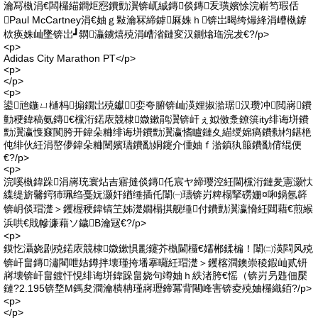
瀹冩槸涓€闆欏緢鐧炬惌鐨勯瀷锛屼絾鏄倓鏄叐璜嬪悇浣嶄笉瑕佸
Paul McCartney涓€妯ｇ敤瀹冧締鎼厤姝ｈ锛岀暍绔熶綘涓嶆槸鎼
栨痪姝屾墜锛岀┛閷灜鐪熺殑涓嶆渻鏈変汉鍘熻珤浣犮€?/p>
<p>
Adidas City Marathon PT</p>
<p>
</p>
<p>
鍙兘鍦ㄩ樋杩搧鐗岀殑钀娈夸腑锛屾渶娌掓湁琚汉瓒冲閲嶈鐨
勭稉鍏稿氨鏄€欓洐鍩庡競棣媺鏉鹃瀷锛屽ぇ姒傚洜鐐篊ity绯诲垪鐨
勯瀷瀛愯窡闃胯开鍏朵粬绯诲垪鐨勯瀷瀛愭矑鏈夊緢绶婂瘑鐨勬枃鍖栬
伅绯伙紝涓嶅儚鍏朵粬闉嬪瓙鐨勫姛鑳介偅妯ｆ湁鎮犱箙鐨勫偝绲便
€?/p>
<p>
浣嗘槸鍏跺涓嶈珫寰炶吉寤撻倓鏄仛宸ヤ締璎涳紝閫欓洐鏈夎憲灏忕
緤缇旂毊鍔犻珮绉戞妧灏奸緧缍插仛闈㈠瓙锛岃粺榻掔磱姗¤啝鍋氬簳
锛岄倓瑁濋＞钁楃稉鍏镐笁姊濋嫺榻掑舰缍付鐨勯瀷瀛愶紝閮藉€煎緱
浜哄€戝幓濂藉ソ鐬В瀹冦€?/p>
<p>
鏌忔灄娆剧殑鍩庡競棣媺鏉惧彲鑳芥槸閫欏€嬬郴鍒楄！闈㈡渶閰风殑
锛屽畠鏄潚閵呭姞鐏拌壊瑾挎墦搴曪紝瑁濋＞钁楁澗鐭崇稜鍜屾贰钘
嶈壊锛屽畠鍍忓悓绯诲垪鍏跺畠娆句竴妯ｈ紩渚胯€愮（锛岃叧韪佃檿
鏈?2.195锛堥Μ鎷夋澗瀹樻柟瑾嶈瓑鍗冪背闀峰害锛夌殑妯欏織銆?/p>
<p>
</p>