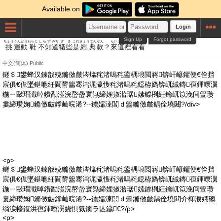
Available on
Login
Sign Up
Forgot password
ちょう
うんどう
わらじ
しらず
みち
ぎ
さ
これ
きょうてん
かん
らい
しゃ
り
かん
かん
挑
運動
鞋
不知
道
犠
些
是
經典
款
？
來
這
裡
看
看
中文(简体)
Public
鐩＄鐢蜂汉鍊戠殑鏅傚皻涔熻秺渚嗚秺鍙楀埌閲嶈锛屽嵃鑺便€佺挡
宸俱€佹墜鍖咃紝閫欎簺骞鸿浘瀛愯秺渚嗚秺鐚栫媯锛屼絾鏄亱鍕曢瀷
鍦ㄧ敺瑁濈晫鐨勫湴浣嶅嵒寰炰締娌掓湁琚嫊鎼栵紝鑰屼笖浼间箮瓒
婁締瓒婅鏅傚皻鐣屾晥浠?--鐪嬬湅閭ｄ簺鏅傚皻鍝佺墝閮?/div>
<p>
鐩＄鐢蜂汉鍊戠殑鏅傚皻涔熻秺渚嗚秺鍙楀埌閲嶈锛屽嵃鑺便€佺挡
宸俱€佹墜鍖咃紝閫欎簺骞鸿浘瀛愯秺渚嗚秺鐚栫媯锛屼絾鏄亱鍕曢瀷
鍦ㄧ敺瑁濈晫鐨勫湴浣嶅嵒寰炰締娌掓湁琚嫊鎼栵紝鑰屼笖浼间箮瓒
婁締瓒婅鏅傚皻鐣屾晥浠?--鐪嬬湅閭ｄ簺鏅傚皻鍝佺墝閮介枊濮嬬礇
绱涙帹鍑洪亱鍕曢瀷娆惧氨鐭ラ亾鐬€?/p>
<p>