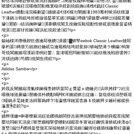
鍗佸垎涓嶉尟锛屼甫涓斿搧鐗屽コ闉嬮倓鑱樿珛鐬背铇仈 鍙厭鍋氫
唬瑷€浜猴紝浣嗘槸閭勬槸寰楅伜鎲剧殑鍛婅ù浠栧€戯紝Classic
Leather鐨勫湴浣嶇劇鍙嫊鎼栥€傞€欓洐闉嬪湪1983骞村晱涓栨檪灏
卞湪鍋ヨ韩鎴垮拰楂旇偛鍫翠笂鍒捣鐬竴鑲″皬鏃嬮ⅷ锛岀櫧鑹茬毊
璩瀷闈㈠姞涓婅啝璩瀷搴曠殑闃叉按鑰愮敤绲勫悎锛屼篃璁撳畠鍙楀
埌淇悊寤犲拰鍊暒浜虹殑鍠滄銆?/p>
<p>
鍚屾檪涔熸槸鍥犵偤瀹冩槸鐨潰瑷▓锛孯eebok Classic Leather鏈冩
瘮杓冨鏄撴竻娼旓紝鑰屼笖瀹规槗绌垮嚭妾旀锛屾墍浠ラ櫎鐬钩甯
哥殑閬嬪嫊瑁濅箣澶栵紝鐢ㄥ畠渚嗘惌閰嶄慨韬鎴栨槸浼戦枒瑗胯
涔熼兘鏄笉閷殑閬告搰銆?/p>
<p>
Adidas Samba</p>
<p>
</p>
<p>
妗戝反闉嬪緢澶氭檪鍊欏洜鐐哄畠閭ｇ獎鍙ｅ緫鑰岃浜哄拷鐣ワ紝浣
嗘槸缍撻亷鐬暦鏅傞枔鐨勫喎闁€涔嬪緦锛岀従鍦ㄥ畠绲傛柤涓嶅啀琚
暥鍋氶毣鏈夎冻鐞冪媯鐔卞垎瀛愭墠鏈冨枩姝＄殑鏉辫タ鑰屽緱鍒扮
灜寰╄垐銆?/p>
<p>
娣辫壊姗¤啝搴曢厤涓婃湁钁楀劒闆呰吉寤撶殑闉嬮牠锛岄粦鑹茬殑闉
嬮珨閰嶄笂涓夋甯堕嫺榻掔媭鐨勭櫧鑹茬冬甯讹紝鐝惧湪锛屼綘澶ф
寰堥鎰忕┛钁楀畠璧颁笂琛楅牠锛岃蛋涓婂鑶犻珨鑲插牬鍦帮紝灏遍