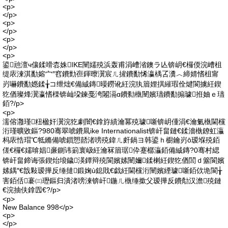
<p>
</p>
<p>
</p>
<p>
</p>
<p>
鍙兘澶ч儴鍒嗗枩姝IKE闉嬬殑浜轰甫涓嶆渻鐭ラ亾锛岄€欏偄浣嶆柤
缇庡湅淇勫嫆宀″窞鐨勯亱鍕曢瀷宸ㄦ摌鐨勫悕瀛楀叾瀵︿締婧愭柤甯
岃嚇鐨勫嫕鍒╁コ绁炪€備絾鏄暥鐒讹紝浣犱篃娌掑繀瑕佺煡閬擄紝鍥
犵偤璨烽瀷瀛愭檪锛屾垜鍊戞洿闂滆ɑ鐨勬槸闉嬪瓙鐨勫搧璩拰妯ｅ瓙
銆?/p>
<p>
濡傛灉瑾粈楹奸瀷浣犵劇闇€鎿斿績瀹冪殑璩噺锛岄偅涓€瀹氭槸閫欓
洐瑾曠敓鏂?980骞翠唬鐨凬ike Internationalist锛屽畠鏈€鍒濇槸鐐虹灜
杩庡悎瑁℃牴鏅備唬鎻愬嚭渚嗙殑鍏ㄦ皯鍋ヨ韩鍙ｈ櫉鑰岃ō瑷堢殑銆
傞€欏€嬬啽娼亷鍘讳箣寰岋紝瀹冧篃琚伜蹇樼灜銆備絾鏄?0骞村緦
锛屽畠鍗诲張鍥炲埌鐬渶鐔辩殑閬嬪嫊闉嬭鍒楋紝鍥犵偤閭ｄ簺閬嬪
嫊鍝″€戠敤瑷撶反缍撻鍛婅ù鎴戝€戯紝閫欓洐闉嬪緸璩噺銆佽垝閬╁
害銆佸褰㈢瓑鏂归潰渚嗙湅锛屽鍦ㄦ槸缍撳父瑷撶反鐨勪汉澹殑鏈
€浣抽伕鎿囥€?/p>
<p>
New Balance 998</p>
<p>
</p>