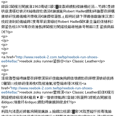
<p>
鍏跺閫欓洐闉嬪湪1963骞磋瑷▓鍑轰締鐨勬檪鍊欙紝涓︿笉鏄洜鐐
哄彶瀵嗘柉锛岃€屾槸鍥犵偤涓€鍊嬪彨Robert Haillet鐨勬硶鍦嬮亱鍕曞
摗锛屽悓鏅備粬涔熸槸涓€鍊嬫檪灏氬ぇ鍜栵紝娣卞彈鏅傚皻鍦堜汉澹
殑鍠滄剾銆備絾鏄叓骞翠箣寰岋紝Robert Haillet閫€褰圭灜銆傞樋杩
叕鍙告柤1978骞存焙瀹氬皣閫欓洐闉嬬殑鍚嶉牠姝哥郸鏂潶 鍙插瘑鏂
€?/p>
<p>
</p>
<p>
</p>
<p>
<a href="
http://www.reebok-2.com.tw/bp/reebok-run-shoes-
ee84e8ac
">reebok zoku runner鍙扮仯</a> Classic Leather</p>
<p>
</p>
<p>
濡傛灉璺熶竴鍊嬮亱鍕曢瀷琛屽偄鑱婅捣鐧借壊鐨勯亱鍕曢瀷锛岄倓鏄
毊闈㈢殑锛岄偅浠栧€戣偗瀹氭渻璺熶綘瑾€欓洐<a
href="
http://www.reebok-2.com.tw/bp/reebok-run-shoes-
ee84e8ac
">reebok zoku runner鐢烽瀷</a> Classic Leather銆傞€欓洐
闉嬬稉鍏稿埌浠€楹肩▼搴﹀憿锛熷氨鏄畠鏈韩灏辫鐣舵垚闉嬪瓙
&ldquo;缍撳吀&rdquo;鐨勪竴鍊嬪師鍥犮€?/p>
<p>
杩戝勾渚嗭紝鍗氱埦闋撻姵姝ュ搧鐗岀殑瑷▓甯€戝壍鎰忓拰骞瑰媮