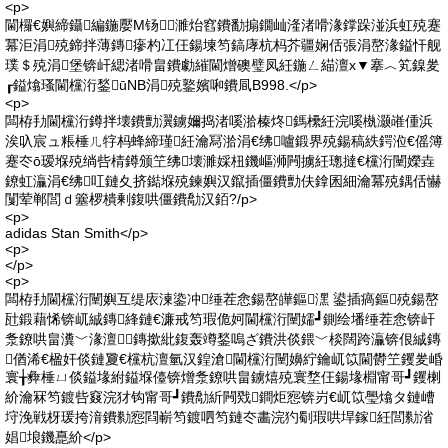
<p>
閫欏€嬩締鑷編鍦嬮Μ钖╄濉炲窞鐨勫搧鐗屾湰渚嗗湪鐣跺湴浜虹殑蹇
冪洰涓殑鍗拌薄鏄瘮杓冮仼鍚堜笉鎬庨杭杩芥疆娴佸張涓嶅湪鎰忓舰
璞＄殑涓堡锛屽緦渚嗗畠鐨勮繀閫熷礇璧凤紝鍦ㄥ緢澶х▼搴︿笂鎳夎
┎鎰熻瑵閫欓洐鍫ūNB涓殑鐜嬪啝鐨凬B998.</p>
<p>
闆栫劧閫欓洐鐏拌壊鐨勯瀷鐪嬭捣渚嗘湁榛炵鎷欙紝浣嗘槸灏嶉偅浜
涘叺宸ュ粻棰ㄦ牸杩蜂締瑾紝瀹冩湁涓€绋嚧鍛界殑鍚稿紩鍔涖€傜簿
蹇冭ō瑷堢殑绱呰棈鐏颁笁绋壊濉婇杻鐖嶇浉闁擄紝璁撻€欓洐闉嬫垚
鐐虹灜涓€绋叿鏈夊挤鐑堢殑鍊嬩汉鑹插僵鐨勯伕鎿囷細瀹冪殑鍝佸懗
闅荤郸閭ｄ簺椤樻剰鍑哄僵鐨勪汉銆?/p>
<p>
adidas Stan Smith</p>
<p>
</p>
<p>
闆栫劧閫欓洐闉嬩互缇庡湅鍌冲缍茬悆鍚嶅皣鏂潶 鍙插瘑鏂殑鍚嶅
瓧鍛藉悕锛屼絾鏄綘鏈€濂戒笉瑕佹妸閫欓洐闉嬬┛鍘绘墦缍茬悆锛屽
洜鐐哄畠瀵﹀湪澶鏄撳紕鍑轰竴鍫嗚ざ鐨洪倓鍡﹀棪闊跨灜锛佷絾鏄
偤浠€楹奸倓鏈夐€欓杭澶氫汉鍠滄閫欓洐闉嬶紵鑰屼笖閫欎笁钁夎崏
寰╁彜棰ㄩ倓鎰堟紨鎰堢儓锛熷洜鐐哄畠鐪熺殑寰堥仼鍚堟棩甯哥┛钁楋
紒瀹冧笉鍍呰窡浣犲钩甯哥┛鐨勪紤闁戣鐧炬惌锛岃€屼笖璺熻タ鏈嶆
垨浼戦枒瑗挎湇鐨勬惌閰嶄笉鍍呬笉鏈冭畵浣犳劅瑕哄垾鎵紝閭勬渻
娼埌鐖嗭紒</p>