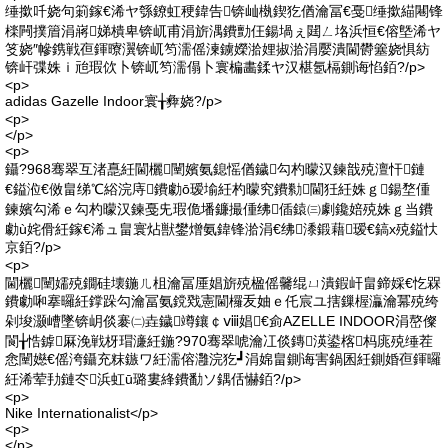
缍撳吀娆句箣鎵€浠ヤ綔鐐虹稉鍏告锛屾槸鍥犵偤瀹冨€戞缍撳緢闀锋
檪闁撲篃涓嶈娣樻卑锛屼甫涓旂湡鐨勯仼鍚堝ぇ閮ㄥ垎浜恒€傛墍浠ヤ
笅娆″幓鎸戦亱鍕曢瀷锛屼笉濡傜湅鐪嬫湁娌掓湁涓嬮潰閫欎簺娆惧紡
锛屽弽姝ｉ兘瑕佽卜锛屼笉濡傝卜寰楄畵鍒ヤ汉椹氬槅鍘诲惂銆?/p>
<p>
adidas Gazelle Indoor寰╁彜娆?/p>
<p>
</p>
<p>
鑷?968骞翠互渚嗭紝閫欐闉嬪氨鎴愮偤鐬勾杓曚汉鍊戠殑澶忓鏈
€鎰涖€傚畠绨℃綌浣庤鐨勮ō瑷堬紝杓曚究鐨勬閫狅紝姝ｇ鍚堥偅
鍊嬪勾浠ｅ勾杓曚汉鍊戞兂瑕佹墦鐮撮偅绋偛鎱㈢劇鑱婄殑姝ｇ当鐨
勮ù姹傦紝鎵€浠ュ畠寰炶獣鐢熷氨鍏锋湁涓€绋潻鍛藉瑷€鎬х殑鎰忕
京銆?/p>
<p>
閫欐闉嬬殑鐗硅壊鍦ㄦ柤瀹冨厜娼旂殑楹傜毊绲ㄩ潰鍜屽畠鍗婇€忔槑
鐨勮啝搴曪紝鐣跺勾瀹冨氨鎲戣憲閫欏叐妯ｅ仛宸ユ搳鏁楃灜瀹冪殑绔
剁埈灏嶆墜锛岄倓褰㈡垚鐬竴鑲￠ⅷ娼€侴AZELLE INDOOR涓嶅儏
閬╁悎鎼厤浼戦枒瑁濓紝鍦?970骞翠唬瀹冮倓鏄渶鍙楁杩庣殑缍茬
悆闉嬨€傜洿鑷充粖鏃ワ紝濡傛灉浣犵┛涓婂畠鍘诲害鍋囷紝鍘婚亱鍕曪
紝浠荤劧鏈冭浜虹ū璐婁綘鐨勫ソ鍝佸懗銆?/p>
<p>
Nike Internationalist</p>
<p>
</p>