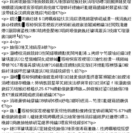
<p> 鍓嶈堪妯傝缍插叕鍛婂凡缍撴槑纰猴紝鈥滈噾铻嶆妲嬪皣鏈夋瑠
铏曠疆涓婅堪宸茶唱鎶肩殑鑲℃瑠锛屽緸鑰屽彲鑳藉皫鑷村叕鍙稿闅
涙帶鍒朵汉鐧肩敓璁婃洿銆傗€?/p>
<p> 鎻涜█涔嬶紝鐩＄娉曞緥鎰忕京涓婃湭璁婂寲锛屼絾瀵﹂殯涓婏紝
姝ゆ檪鐨勬▊瑕栫恫宸茬稉鍜岃硤韬嶄涵娌掓湁闂滅郴鐬紝閲戣瀺姗
熸灏囬噰鍙栧绋睛娉曡檿缃唱鎶艰偂娆婏紝璩堣簫浜殑鑲℃瑠灏
囪娓呯┖銆?/p>
<p> 4</p>
<p> 妯傝缍叉渻鎬庢ǎ锛?/p>
<p> 灏嶆柤涓婂競鍏徃閬嬬嚐鐨勫奖闊垮彲浠ュ拷鐣ヤ笉瑷堬紝鑷緸
璩堣簫浜仩璧颁粬閯夊緦锛屾▊瑕栫恫宸茬稉琚瀹忔枌瀵﹂殯鎺屾
帶锛?017骞撮爯瑷堝法铏?16鍎勫厓鐨勬搷浣滐紝涔熷彲瑕栦綔瀛畯
鏂屽湪娓呯悊璩堣簫浜暀涓嬬殑鍖呰⒈銆?/p>
<p> 灏嶆▊瑕栫恫鐨勮偂鍍逛締瑾紝鏈夎偂姘戞摂蹇冪浉闂滄妲嬫渻
涓嶆渻鐩存帴鍦ㄤ簩绱氬競鍫翠笂鎺涘法椤嶈常鍠紝涓€鍙ｆ埃灏囪偂
娆婃竻绌猴紝楂橀仈25.67%鐨勮偂娆婁竴鏃︽帥鍑猴紝鍙兘妯傝缍
查€?濉婇將閮戒繚涓嶄綇鐬€?/p>
<p> 涓嶉亷锛屾摎鐬В锛岄€欑ó妤电鎯呮硜涓︿笉澶彲鑳藉嚭鐝俱
€?/p>
<p> 鍦ㄦ▊瑕栫恫宸茬稉楹荤叐绾忚韩鐨勬儏娉佷笅锛岄珮閬?5.67%鐨
勮偂娆婂畬鍏ㄦ矑鏈夎睛娉曞緸浜岀礆甯傚牬涓婃媼鎺夛紝姗熸鑻ユ
槸鎼捣鐭抽牠锛岄毣鑳界牳鐬嚜宸辩殑鑵炽€?/p>
<p> 鐩墠璩堣簫浜寔鏈夌殑妯傝缍茶偂浠藉潎鍦ㄥ徃娉曞噸绲愮媭