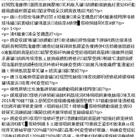
紝閲戣瀺姗熸灏囨湁娆婅檿缃笂杩板凡璩娂鐨勮偂娆婏紝寰炶€屽彲
鑳藉皫鑷村叕鍙稿闅涙帶鍒朵汉鐧肩敓璁婃洿銆?/p>
<p> 鏃㈢劧瑕佺垎鍊夛紝閭ｄ粈楹兼浠朵笅鐖嗭紵浠€楹兼檪闁撶垎锛
熺垎鐬箣寰岋紝璩堣簫浜渻鎬庢ǎ锛熸▊瑕栫恫鏈冩€庢ǎ锛?/p>
<p> 1</p>
<p> 浠€楹兼浠朵笅鐖嗭紵</p>
<p> 鎸夌収鑲′唤璩娂鐨勮妤叄渚嬶紝鐣惰偂鏉卞皣鎵€鎸佽偂浠借
唱鎶肩郸閲戣瀺姗熸鏅傦紝鏈冧緷鎿氬叕鍙告儏娉併€佸郊鏅傚競鍍硅
ō瀹氳唱鎶肩巼銆佽鎴掔窔鍜屽钩鍊夌窔銆傝唱鎶肩巼鏄偂鏉辫兘閫
氶亷璩娂鎷垮埌澶氬ぇ姣斾緥鐨勯將锛岃鎴掔窔鏄郸鑲℃澅鎻愪緵
瑁滃厖鎶垫娂鐗╃殑绌洪枔锛屽钩鍊夌窔鏄妲嬪凡缍撳繊鐒″彲蹇嶏紝
鍦ㄤ簩绱氬競鍫翠笂璩ｅ嚭淇濊鑷繁銆?/p>
<p> 鐭ヨ瓨榛炴櫘鍙婂畬鐬紝绲愬悎妯傝缍茬殑鎯呮硜锛屼締瑷堢畻
璩堣簫浜殑骞冲€夌窔銆?/p>
<p> 棣栧厛锛岀⒑瀹氳硤韬嶄涵鐨勮唱鎶兼檪闁撴銆?/p>
<p> 鏍规摎鍏憡锛岃硤韬嶄涵鏈€杩戠殑涓€绛嗚唱鎶兼槸妯傝缍叉柤
2015骞?0鏈?7鏃ユ姭闇层€傜暥鏅備粬灏囨墍鎸?.07鍎勮偂锛堟湭楂橀
€佽綁涔嬪墠锛夎偂绁ㄨ唱鎶硷紝閭ｆ檪锛屾▊瑕栫恫鐨勮偂鍍圭偤50
鍏冧笂涓嬶紙鏈珮閫佽綁涔嬪墠锛屼笅鍚岋級銆?/p>
<p> 鎸夌収妤収瑕忓墖锛屽壍妤澘鐨勮唱鎶肩巼鐐?鎴愶紝鍗宠硤韬
嶄涵涓€鑲℃▊瑕栫恫鑲＄エ鑳借唱鎶兼嬁鍒?0濉婂乏鍙炽€傚湪姝ゅ熀
绀庝笂锛屾寜鐓?20%鑷?30%瑷畾骞冲€夌窔锛屽啀鍦ㄥ钩鍊夌窔鍩虹
涓婏紝鎸夌収120%鑷?30%瑷畾璀︽垝绶氥€傞€欐ǎ瑷堢畻涓嬩締锛