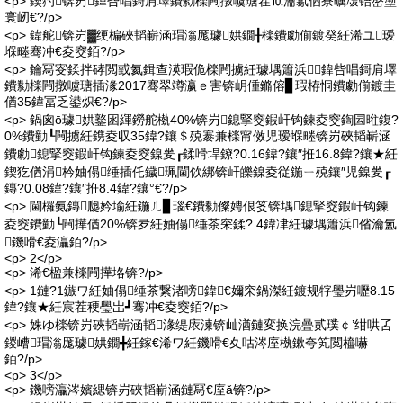
<p> 鍥犳锛岃鍏呰唱鎶肩墿鐨勬檪闁撴噳瑭茬⒑瀹氱偤寮曞叆铻嶅壍
寰屻€?/p>
<p> 鍏舵锛岃▓绠楄硤韬嶄涵瑁滃厖璩娂鐗╂檪鐨勮偂鍍癸紝浠ユ瑷
堢畻骞冲€夌窔銆?/p>
<p> 鑰冩叜鍒拌硣閲戜氦鍓查渶瑕佹檪闁擄紝璩堣簫浜鍏呰唱鎶肩墿
鐨勬檪闁撴噳瑭插湪2017骞翠竴瀛ｅ害锛岄偅鏅傛▊瑕栫恫鐨勮偂鍍圭
偤35鍏冨乏鍙炽€?/p>
<p> 鍋囪ō璩娂鐜囦緷鐒舵槸40%锛岃鎴掔窔鍜屽钩鍊夌窔鍧囩暀鍑?
0%鐨勭┖闁擄紝鎸夌収35鍏?鑲＄殑褰兼檪甯傚児瑷堢畻锛岃硤韬嶄涵
鐨勮鎴掔窔鍜屽钩鍊夌窔鎳夎┎鍒嗗垾鐐?0.16鍏?鑲″拰16.8鍏?鑲★紝
鍥犵偤涓枔妯傝缍插仛鐬珮閫佽綁锛屽皪鎳夌従鍦ㄧ殑鑲″児鎳夎┎
鏄?0.08鍏?鑲″拰8.4鍏?鑲°€?/p>
<p> 閫欏氨鏄瓟妗堬紝鍦ㄦ▊瑙€鐨勬儏娉佷笅锛堣鎴掔窔鍜屽钩鍊
夌窔鐨勭┖闁撶偤20%锛夛紝妯傝缍茶穼鍒?.4鍏冿紝璩堣簫浜偗瀹氳
鐖嗗€夌灜銆?/p>
<p> 2</p>
<p> 浠€楹兼檪闁撶垎锛?/p>
<p> 1鏈?1鏃ワ紝妯傝缍茶繋渚嗙鍏€嬭穼鍋滐紝鍍规牸璺岃嚦8.15
鍏?鑲★紝宸茬稉璺岀┛骞冲€夌窔銆?/p>
<p> 姝ゆ檪锛岃硤韬嶄涵韬湪缇庡湅锛屾湭鏈変换浣曡贰璞￠’绀哄叾
鍐嶆瑁滃厖璩娂鐗╋紝鎵€浠ワ紝鐖嗗€夊咕涔庢槸鏉夸笂閲橀嚇
銆?/p>
<p> 3</p>
<p> 鐖嗙灜涔嬪緦锛岃硤韬嶄涵鏈冩€庢ǎ锛?/p>