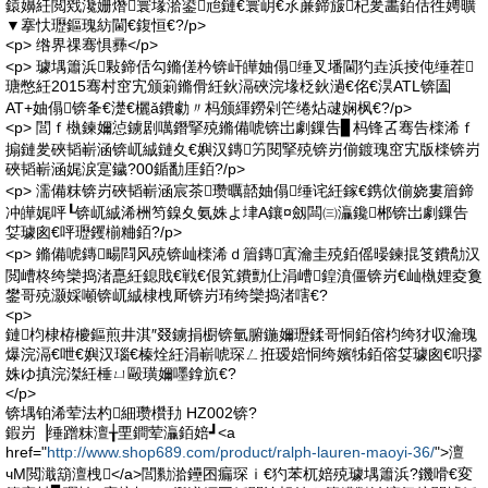
鎱嬶紝閲戣瀺姗熸寰堟湁鍙兘鏈€寰岄€氶亷鍗旇杞夎畵銆佸徃娉曠
▼搴忕瓑鏂瑰紡閫€鍑恒€?/p>
<p> 绺界祼骞惧彞</p>
<p> 璩堣簫浜敤鍗佸勾鏅傞枔锛屽皣妯傝缍叉墦閫犳垚浜掕伅缍茬
瑭憋紝2015骞村窋宄颁箣鏅傦紝鈥滆硤浣堟柉鈥濄€佲€淏ATL锛圔
AT+妯傝锛夆€濋€欐ǎ鐨勮〃杩颁緷鐒剁笀绻炶叇娴枫€?/p>
<p> 閭ｆ槸鍊嬭惉鐪剧噧鐕掔殑鏅備唬锛岀劇鏁告▊杩锋叾骞告檪浠ｆ
搧鏈夎硤韬嶄涵锛屼絾鏈夊€嬩汉鏄竻閱掔殑锛岃偂鍍瑰窋宄版檪锛岃
硤韬嶄涵娓涙寔鐬?00鍎勫厓銆?/p>
<p> 濡備粖锛岃硤韬嶄涵宸茶瓒曞嚭妯傝缍诧紝鎵€鎸佽偂娆婁篃鍗
冲皣娓呯┖锛屼絾浠栦笉鎳夊氨姝よ垏A鑲¤劔闆㈢灜鑱郴锛岀劇鏁告
姇璩囪€呯瓑钁椾粬銆?/p>
<p> 鏅備唬鏄畼閰风殑锛屾檪浠ｄ篃鏄寘瀹圭殑銆傜暥鍊掍笅鐨勪汉
閲嶆柊绔欒捣渚嗭紝鎴戝€戦€佷笂鐨勯仩涓嶆鍠濆僵锛岃€屾槸娌夌敻
鐢哥殑灏婇噸锛屼絾棣栧厛锛岃珛绔欒捣渚嗐€?
<p>
鏈枃棣栫櫦鏂煎井淇″叕鐪捐櫉锛氫腑鍦嬭瓑鍒哥恫銆傛枃绔犲収瀹瑰
爆浣滆€呭€嬩汉瑙€榛烇紝涓嶄唬琛ㄥ拰瑷婄恫绔嬪牬銆傛姇璩囪€呮摎
姝ゆ搷浣滐紝棰ㄩ毆璜嬭嚜鎿斻€?
</p>
锛堣铂浠荤法杓細瓒欑劧 HZ002锛?
鍜岃▕缍蹭粖澶╁垔鐧荤灜銆婄┛<a
href="
http://www.shop689.com/product/ralph-lauren-maoyi-36/
">澶
чΜ閲濈箶澶栧</a>閭勬湁鑸囨瘺琛ｉ€犳苯杌婄殑璩堣簫浜?鐖嗗€変