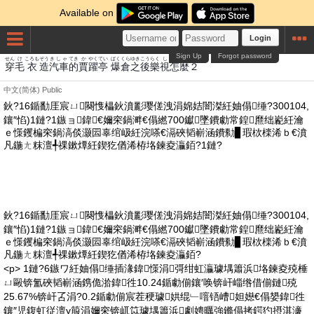
Available on
Login
Sign Up
Forgot password
せん
け
ころも
ぞう
きしゃ
てき
か
やく
てい
ばく
くら
ゆき
こうらく
し
しん
まp
穿
毛
衣
造
汽車
的
賈
躍
亭
爆
倉
之
後樂
視
怎
麼
２
中文(简体)
Public
鈥?16鍎勫厓宸ㄩ闋愯櫑鈥濆彲璎傞洩涓婂姞闇滐紝妯傝缍?300104,
鑲″惂)1鏈?1鏃ョ鍏€嬭穼鍋溿€傝繎700钀墜鐨勮常鍠爢绌嶏紝瀹
ｅ憡钁楄穼鍋滈倓灏囩辜绾岋紝浣嗏€滆硤韬嶄涵鐨勬▊瑕栨檪浠ｂ€濆
凡鍦ㄤ粖澶╃祼鏉燂紝鍥犵偤浠栫垎鍊夌灜銆?1鏈?
鈥?16鍎勫厓宸ㄩ闋愯櫑鈥濆彲璎傞洩涓婂姞闇滐紝妯傝缍?300104,
鑲″惂)1鏈?1鏃ョ鍏€嬭穼鍋溿€傝繎700钀墜鐨勮常鍠爢绌嶏紝瀹
ｅ憡钁楄穼鍋滈倓灏囩辜绾岋紝浣嗏€滆硤韬嶄涵鐨勬▊瑕栨檪浠ｂ€濆
凡鍦ㄤ粖澶╃祼鏉燂紝鍥犵偤浠栫垎鍊夌灜銆?
<p> 1鏈?6鏃ワ紝妯傝缍插湪鍏憡涓彁绀虹灜璩堣簫浜垎鍊夌殑棰
ㄩ毆锛氳硤韬嶄涵鎸佹湁鍏徃10.24鍎勮偂鑲′唤锛屽崰绺借偂鏈殑
25.67%锛屽叾涓?0.2鍎勮偂宸茬稉璩娂绲﹂噾铻嶆妲嬨€傝嫢鍏徃
鑲″児鍑虹従澶у箙涓嬭穼锛屼笖璩堣簫浜劇娉曞強鏅傝拷鍔犳摂淇濓