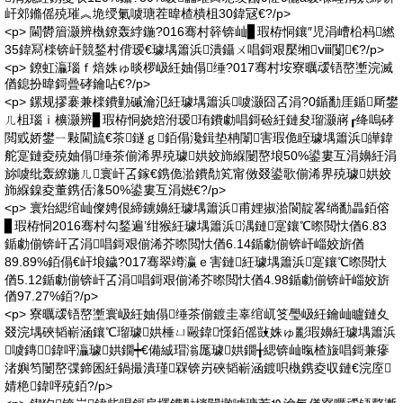
屽郊鏅傜殑璀︽垝绶氭噳瑭茬暐楂樻柤30鍏冦€?/p>
<p> 閫欎篃灏辨槸鐐轰綍鍦?016骞村簳锛屾▊瑕栫恫鑲″児涓嶆柗杩繎
35鍏冩檪锛屽競鍫村偝瑷€璩堣簫浜潰鑷ㄨ唱鎶艰檿缃ⅷ闅€?/p>
<p> 鐐虹灜瑙ｆ焙姝ゅ晱椤岋紝妯傝缍?017骞村垵寮曞叆铻嶅壍浣滅
偤鎴扮暐鎶曡硣鑰呫€?/p>
<p> 鏍规摎褰兼檪鐨勭磩瀹氾紝璩堣簫浜噳灏囧叾涓?0鍎勫厓鍎厛鐢
ㄦ柤瑙ｉ櫎灏辨▊瑕栫恫娆婄泭瑷珛鐨勮唱鎶硷紝鏈夋瑠灏嶈┎绛嗚硣
閲戜娇鐢ㄧ敤閫旈€茶鐩ｇ銆傝瀺鍓垫柟闈害瑕佹眰璩堣簫浜皣鍏
舵寔鏈夌殑妯傝缍茶偂浠界殑璩娂姣斾緥闄嶅埌50%鍙婁互涓嬶紝涓
旀噳纰轰繚鍦ㄦ寰屽叾鎵€鎸佹湁鐨勪笂甯傚叕鍙歌偂浠界殑璩娂姣
斾緥鎳夌董鎸佸湪50%鍙婁互涓嬨€?/p>
<p> 寰炲緦绾屾儏娉佷締鐪嬶紝璩堣簫浜甫娌掓湁閬靛畧绱勫畾銆傛
▊瑕栫恫2016骞村勾鍫遍’绀猴紝璩堣簫浜湡鏈寔鑲℃暩閲忕偤6.83
鍎勮偂锛屽叾涓唱鎶艰偂浠芥暩閲忕偤6.14鍎勮偂锛屽崰姣旂偤
89.89%銆傝€屽埌鐬?017骞翠竴瀛ｅ害鏈紝璩堣簫浜寔鑲℃暩閲忕
偤5.12鍎勮偂锛屽叾涓唱鎶艰偂浠芥暩閲忕偤4.98鍎勮偂锛屽崰姣旂
偤97.27%銆?/p>
<p> 寮曞叆铻嶅壍寰岋紝妯傝缍茶偂鍍圭辜绾屼笅璺岋紝鑰屾矑鏈夊
叕浣堣硤韬嶄涵鑲℃瑠璩娂棰ㄩ毆鍏憡銆傜敱姝ゅ彲瑕嬶紝璩堣簫浜
噳鏄鍏呯灜璩娂鐗┿€備絾瑁滃厖璩娂鐗╁緦锛屾暣楂旇唱鎶兼瘮
渚嬩笉闄嶅弽鍗囷紝鍋撮潰瑾槑锛岃硤韬嶄涵鍍呮槸鎸夌収鏈€浣庢
婧栬鍏呯殑銆?/p>