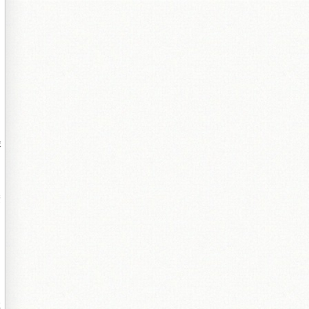
鍛
鐙
簩