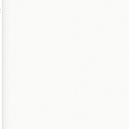
冪
〃
柤