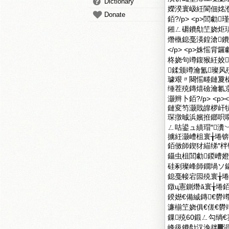
Dictionary
嬫湀寰岋紝閬佃姳
Donate
銆?/p> <p>閭勮
鎺ㄥ磭鐨勪笁娆炬瓙
熸槸鎴戞渶鍠滄鐨勬
</p> <p>姝愮
柊娆句竴鍑猴紝姣
鍒颁竴瀹氳璨
璩艰〃闋愮畻鏈夐
缍茬殑鏄熺礆瀹氱
灏辫卜銆?/p> <
鏈変笉灏戝皥椤屽
琛撴晠浜嬪拰鎯呮
ㄥ咕鍙ュ績瑁″瀵﹀
擄紝灏嶆柤寰╁埢
銆傚師鍥犲緢绨″
鑷虫柤閭勮鍐嶆
硅剢璨峰師鐗堝ソ鐬
鎴戞帹宕囩殑寰╁埢
鐓ц憲鍘熸ǎ寰╁埢
鍨嬨€備絾鏄€欎
濂椾笁娆俱€傞€欎
鏁殑60鍛ㄥ勾绱€蹇垫
峰彶鐨勪汉浼拌▓涓