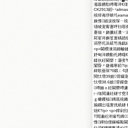
濈厡鐨勪竴骞淬€傞偅
CK2913銆丷ailm
殑绯诲垪锛圫eama
姝愯娼涙按琛ㄧ殑
瓙绫宠寗蹇呯劧瑕
蹇佃〃娆撅紝瀵﹀湪
冩叜涔嬩笅寰楀嚭绲
涓嶅仛浜屼笉浼戯紝
<p>閫欑湅涓婂幓
妤甸洠鐨勫仛娉曘€
鍒伙紝閫欒！灏变笉
闅昏〃婕備寒銆?/p> 
鍏歌厱琛?0鍛ㄥ勾闄愰
閲忕増39姣背鑷宠
忕増38.6姣背鑵
竴妯ｏ紝閫欎竴
㈠垎閲濓紝鐩寸窔澶
ｇ櫦钁楅鏄庣殑鏅
搧鐗岀壒寰侊紙鐩＄
炪€?/p> <p
Τ閲濓紝涔熶笉鏄
愯鍕炲偄鎵嶇敤閫
仩涓€鐪嬪氨浠や