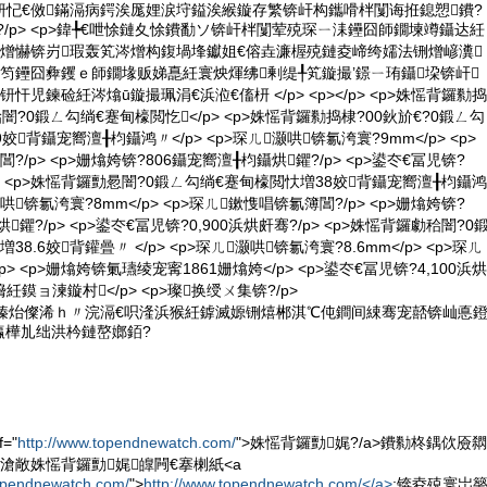
钘忋€傚鏋滆病鍔涘厖娌涙垨鎰涘緱鏇存繁锛屽构鑴嗗柈闅诲拰鎴愬鐨?
銆?/p> <p>鍏╄€呭悇鏈夊悇鐨勫ソ锛屽柈闅荤殑琛ㄧ洡鑸囧師鐗堜竴鑷达紝
鍘熷懗锛岃瑕轰笂涔熷构鍑堝埄钀姐€傛垚濂楃殑鏈夌崹绔嬬法铏熷嵃瀵
笉鑸囧彜钁ｅ師鐗堟贩娣嗭紝寰炴煇绋剰缇╀笂鏇撮’鐛ㄧ珛鑷垜锛屽
忓児鍊硷紝涔熻ū鏇撮珮涓€浜涖€傗枅 </p> <p></p> <p>姝愮背鑼勬捣
闇?0鍛ㄥ勾绱€蹇甸檺閲忔</p> <p>姝愮背鑼勬捣棣?00鈥斺€?0鍛ㄥ勾
背鑷宠嚮澶╂枃鑷鸿〃</p> <p>琛ㄦ灏哄锛氱洿寰?9mm</p> <p>
/p> <p>姗熻姱锛?806鑷宠嚮澶╂枃鑷烘鑺?/p> <p>鍙冭€冨児锛?
/p> <p>姝愮背鑼勯惖闇?0鍛ㄥ勾绱€蹇甸檺閲忕増38姣背鑷宠嚮澶╂枃鑷鸿
灏哄锛氱洿寰?8mm</p> <p>琛ㄦ鏉愯唱锛氱簿閶?/p> <p>姗熻姱锛?
鑺?/p> <p>鍙冭€冨児锛?0,900浜烘皯骞?/p> <p>姝愮背鑼勮秴闇?0
8.6姣背鑵曡〃 </p> <p>琛ㄦ灏哄锛氱洿寰?8.6mm</p> <p>琛ㄦ
> <p>姗熻姱锛氭瓙绫宠寗1861姗熻姱</p> <p>鍙冭€冨児锛?4,100浜烘
鏌ョ湅鏇村</p> <p>璨换绶ㄨ集锛?/p>
榛炲儏浠ｈ〃浣滆€呮湰浜猴紝鎼滅嫄铏熺郴淇℃伅鐧间綀骞宠嚭锛屾悳
瀛樺劜绌洪枔鏈嶅嫏銆?
="
http://www.topendnewatch.com/
">姝愮背鑼勯娓?/a>鐨勬柊鍝佽厱閷
滄敞姝愮背鑼勯娓皥闁€搴楋紙<a
topendnewatch.com/
">
http://www.topendnewatch.com/</a>
;锛夌殑寰岀