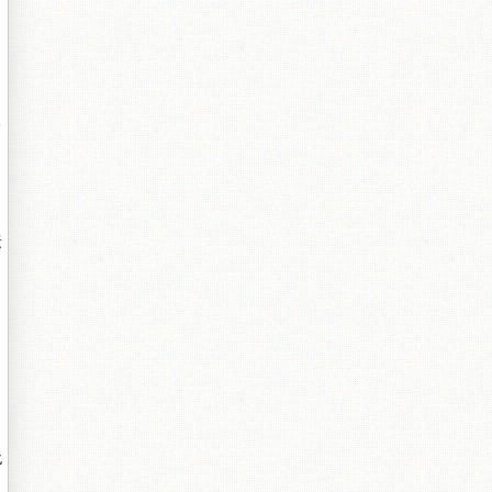
冩
婕
佹