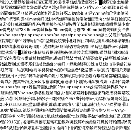
増2915鐨勯珨鏈冿紝鍙互瑾€欐槸涓€娆惧皪鎴戣€岃█鐪熸瀹岀編鐨
傛垜鎵嬭厱鍋忕窗锛岄€欒〃澶у皬鍘氳杽姝ｅソ銆?/p> <p>鎴戦洊鍠滃
偤閬嬪嫊琛ㄩ倓鏄笉瀹滃亸灏忥紝琛ㄥ緫鎳夊ぇ鏂?7mm锛屽悓鏅傛渶
锛屽垾瓒呴亷40mm锛屽姝や笉鍍呮暣楂旀瘮渚嬭瑾垮ソ鐪嬶紝鑰屼笖
浜炴床浜虹殑鎵嬭厱銆傞€欎竴榛炰笂锛岄€欎笁娆剧殑灏哄緫鐨嗗牚绋卞畬
m锛岃秴闇?38.6mm锛屾捣棣?9mm锛岄兘鍦?8-40mm閫欎竴鏈€浣冲崁
</p> <p></p> <p></p> <p></p> <p></p> <p></p> <p>鏃ュ父浣╂埓鑰
惰棌鐨勮搴︾湅锛岄洊瑾墍鏈夌殑寰╁埢姘搁仩閮藉瓨鍦ㄦ柤鍘熺増鐨勫
€欎竴濂楀京鍒诲鍦ㄥ緢鐗规畩锛屾垜鐩镐俊鑷湁鍏堕噸瑕佹€ц垏鍦
鐗堥潪甯哥█灏戯紝濂藉搧鏇撮洠灏嬨€傛瓙绫宠寗閫欐鐨勯檺閲忔暩涓
鍍逛笉浣庡嵒涔熸矑楂樺緱闆㈣瓬锛屽競鍫寸殑娑堝寲鎳夎┎鏈冩槸姣旇純
<p>浠婂緦鐨勮鎯呮垜鍩烘湰鐪嬪ソ锛屽ぇ绱勬渻鏄┅姝ョ珐鎱㈠皬椤嶄笂
锛屼笉濡ㄧ暀寰呭崄骞翠簩鍗佸勾寰屽啀鐪嬨€傚叾瀵︿粖寰岃鎯呭浣曠
欎笁娆捐〃涓昏鏄緵璨蜂締鎴寸殑锛屼甫涓嶉仼鍚堢暥浣滄姇璩囧搧銆
紝鎴戣》蹇冨笇鏈涚湅鍒版瘡涓€闅婚兘琚卜鍘绘埓鍒扮湡姝ｅ枩姝″畠鐨
 <p></p> <p>姝愮背鑼勯惖闇?/p> <p></p> <p>姝愮背鑼勬捣棣?/p>
>姝愮背鑼勮秴闇?/p> <p>灏嶆柤鍠滄鍙よ懀閬嬪嫊姝愪絾鍙堜笉鍠滀簩鎵嬬殑
煎ソ瑾殑锛屽挤鐑堟帹钖﹂€欎竴濂?957寰╁埢锛屽叏鏂板搧鐩哥殑鍙よ
鏄叏鍓闋紝鐢氳嚦鍖呮嫭鐬師鐗堟サ灏戝瓨涓栫殑7077鍨嬮噾灞
枩姝″埌鐬鎴翠竴闅伙紝钘忎竴闅荤殑鍦版锛岄偅涔熷ソ杈︺€?/p>
锛屽缓璀拌卜涓€闅绘渶鏅€氱殑鎵嬪嫊閲忕敘鐧绘湀娆句締鎴达紝鍙互澶
€闅?915寰╁埢渚嗚棌锛屼篃鍙互鍋剁埦鎴淬€傚皪鏂奸惖妗胯秴闇搞€
杩峰€戯紝涓€鍊嬪彲琛岀瓥鐣ュ墖鏄卜涓€闅诲京鍒讳締鎴达紝鐣欎竴闅