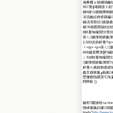
诲彜钁ｅ師鐗堝幓
957寰╁埢閮借卜
鏈€鎺ヨ繎鍘熸眮
洡涓婏紝鎿烘槑鐬
鏋滈潪瑕佽鍒版敹钘
棣€侀惖闇搞€佽秴
绱€蹇甸檺閲忕増39姣
琛ㄦ鏉愯唱锛氱簿閶?
2,500浜烘皯骞?
〃</p> <p>琛ㄦ
806鑷宠嚮澶╂枃鑷烘
ㄥ勾绱€蹇甸檺閲忕増3
鏉愯唱锛氱簿閶?/p
皯骞ｈ繑鍥炴悳鐙愶紝
鑱叉槑锛氳┎鏂囪
愬儏鎻愪緵淇℃伅
闁辫畝 ()
鏇村闂滄柤<a href
惰硣瑷婏紝鏁珛闂
href="
http://www.