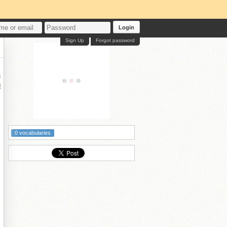
Login
Sign Up
Forgot password
編
鍊
0 vocabularies