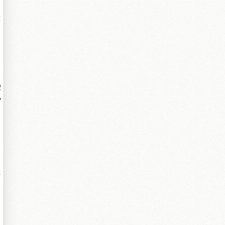
渶
垜
凡
柈