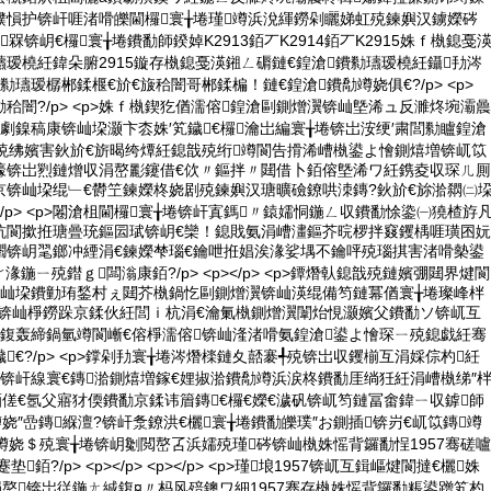
濮愪护锛屽啀渚嗗皪閫欏寰╁埢瑾竴浜涗緷鐒剁矖娣虹殑鍊嬩汉鐪嬫硶
瑾槑锛岄€欏寰╁埢鐨勫師鍨婥K2913銆丆K2914銆丆K2915姝ｆ槸鎴戞
瑷橈紝鍏朵腑2915鏇存槸鎴戞渶鎺ㄥ磭鏈€鍠滄鐨勬瓙瑷橈紝鑷劧涔
瓙瑷樼郴鍒椻€斺€旇秴闇哥郴鍒楄！鏈€鍠滄鐨勪竴娆俱€?/p> <p>
背鑼勮秴闇?/p> <p>姝ｆ槸鍥犵偤濡傛鍠滄剾鍘熷瀷锛屾墍浠ュ反濉炵埦灞曟
劇鎳稿康锛屾垜灏卞枩姝′笂鐬€欏瀹岀編寰╁埢锛岀洝绠′粛閭勬矑鍠滄
风殑绋嬪害鈥斺€旂暍绔燂紝鎴戠殑绗竴閬告搰浠嶆槸鍙よ懀鍘熺増锛屼笖
檺锛岀煭鏈熷収涓嶅彲鑳借€佽〃鏂拌〃閮借卜銆傛墍浠ワ紝鎸夌収琛ㄦ厠
京锛屾垜绲﹂€欎笁鍊嬫柊娆剧殑鍊嬩汉瑭曠礆鐐哄洓鏄?鈥斺€旀湁閷㈡
p></p> <p>闂滄柤閫欏寰╁埢锛屽寘鎷〃鎱嬬恫鍦ㄥ収鐨勫悇鍌㈠獟楂斿
牨閬撳拰瑭曡珫鏂囩珷锛岄€欒！鎴戝氨涓嶆澅鏂芥晥椤拌窡钁楀啀璜囨妧
嚪锛岄毣鎯冲緸涓€鍊嬫梺瑙€鑰呭拰娼涘湪娑堣不鑰呯殑瑙掑害渚嗗槷鍙
湪鍦ㄧ殑鐟ｇ闆滃康銆?/p> <p></p> <p>鐔熸倝鎴戠殑鏈嬪弸閮界煡閬
锛屾垜鐨勭珛鍫村ぇ閮芥槸鍋忔剾鍘熷瀷锛屾渶绲備笉鏈冪偤寰╁埢璨峰柈
柈锛屾棦鐒跺京鍒伙紝閭ｉ杭涓€瀹氭槸鍘熷瀷闈炲悓灏嬪父鐨勫ソ锛屼互
嬁鍑轰締鍋氫竴閬嶃€傛棦濡傛锛屾湰渚嗗氨鍠滄鍙よ懀琛ㄧ殑鎴戯紝骞
€?/p> <p>鐣剁劧寰╁埢涔熸檪鏈夊嚭褰╃殑锛岀収钁椾互涓婇倧杓紝
锛屽線寰€鏄湁鍘熺増鎵€娌掓湁鐨勪竴浜涙柊鐨勫厓绱狅紝涓嶆槸绨″
銆傞€氬父寤犲偄鐨勫京鍒讳篃鏄€欏€嬫€濊矾锛屼笉鏈冨畬鍏ㄧ収鎼師
竴娆″嵒鏄緥澶?锛屽洜鐐洪€欐寰╁埢鐨勫皪璞″お鍘插锛岃€屼笖鏄竴
竴娆＄殑寰╁埢锛岄劖閲嶅叾浜嬬殑瑾硶锛屾槸姝愮背鑼勫悜1957骞磋嚧
銆?/p> <p></p> <p></p> <p>瑾埌1957锛屼互鍓嶇煡閬撻€欐姝
嶅锛岀従鍦ㄤ絾鍑¤〃杩风殕鐭ワ細1957骞存槸姝愮背鑼勫粻鍙蹭笂杓