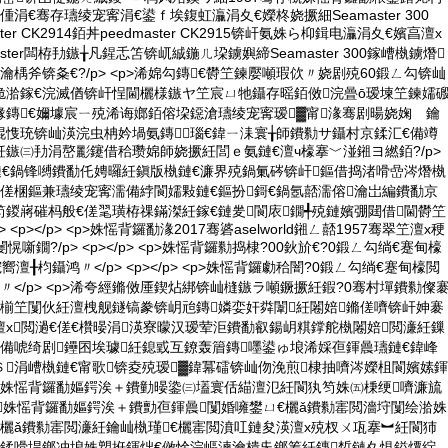
涓€骞存瓙绫宠寗涓€鍙ｆ埃鍑虹灜涓夊€嬫柊娆撅細Seamaster 300
aster CK2914銆丼peedmaster CK2915锛屽氨姝ら枊鍓电灜涓夊€嬪亯澶х
ster闆栫劧鏃╁凡鍟忎笘锛屼絾鍦ㄦ垜鐪嬩締Seamaster 300鎵嶆槸鐪熸
瀹楀斧锛夈€?/p> <p>浠婂勾鏄€欎笁鍊嬮噸瑕佽〃娆剧殑60鍛ㄥ勾锛屾
佹湁鎵€浣滅偤锛屽悜閫欐様鏃ヤ笁宸ㄩ牠鑷存暚銆傚浣曡ō瑷堜笁鍊嬬
鏄€嬭壉宸ㄧ殑浠诲嫏銆傛垜鐚滄瓙绫宠寗瑷▓甯湪骞剧暘娆婅 鑰
愯珫锛屾渶浣虫柟妗堝氨鏄瑙€鍏ㄧ洡寰╁師鐨勬サ鑷村京鍒汇€備竴
鏃㈢劧涓嶅彲鑳借秴瓒婂師娆撅紝閭ｅ氨鏈€澶ч檺搴﹀湴鎺ヨ繎銆?/p>
鏈€鍋锋嚩鐨勫仛娉曪紝鎭版槸鏈€濂界殑鍋氭硶锛屽鏂借捣渚嗗嵒涔熸槸
傞棞鏂兼瓙绫宠寗濡備綍閬嬬敤鏈€鏂扮鎶€鍋氬嚭濡傛瀹岀編鐨勫京
鍐嶈磪杩般€傞毣璜栫祼鏋滐紝鎵€鏈夎閬庡鐗╃殑鏈嬪弸閮借閫欎笁
<p></p> <p>姝愮背鑼勫湪2017骞碆aselworld鎺ㄥ嚭1957骞翠笁澶х稉
噺鐗?/p> <p></p> <p>姝愮背鑼勬捣棣?00鈥斺€?0鍛ㄥ勾绱€蹇甸檺
嚮澶╂枃鑷鸿〃</p> <p></p> <p>姝愮背鑼勮秴闇?0鍛ㄥ勾绱€蹇甸檺閲
曡〃</p> <p>浠夸經鏅傚厜鍥炶綁锛屾槰鏃ラ噸鐝撅紝鍜?0骞村墠鐨勬儏
濂椾笁闅伙紝澶栧舰鐩镐豢锛岄兘鏄嫾娈奸粦闈紝闂婄鏅傞嚌锛屽妽褰
х閲濄€傞€欑暥涓渶寮曚汉瑷荤洰鐨勫叡鍚岄粸鐣舵槸闂婄閲濓紝鏁
備唬绮剧鑸囨埃璩紝鎴戜互鐐轰篃鏄嚜鍙ゅ埌浠婇亱鍕曟瓙鏈€鍏峰
涓嶆槸鏈€甯歌锛夌殑瑷▓鍏冪礌锛屾伆浼煎棣抽嚌涔嬫柤閬嬪嫊鍕
>鐣剁劧姝愮背鑼勫嫗鍔涘＋鐨勭暥鍌㈢壒寰佸緢澶氾紝閬犱笉姝㈤棅绠嚌濂旈
姝愮背鑼勫嫗鍔涘＋鐨勯亱鍕曟闅婚噰鐢ㄩ€欐ǎ鐨勬寚閲濇垨闅绘湁姝
欐ǎ鐨勬寚閲濓紝鑰屾槸瑾€欐寚閲濆叿鏈夋渶澶х殑杈ㄨ瓨搴︼紝閬犻
汉鍒嗗垾鎯冲埌姝愬拰鍕炪€傚悇浣嶇湅瀹樻兂鎯筹紝鏄惁鏈夊悓鎰燂紵