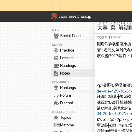
JapaneseClass.jp
だい
どく
ふくろう
かいどく
お
大
毒
梟
解讀
MAIN
Social Feeds
中文(简体)
Public
鍘熸椤岋細澶ф瘨
LEARN
寰╁埢涓夊妽瀹?
Practice
嬪粻鍌?017鏂拌〃
Lessons
Readings
Notes
COMMUNITY
<p>鍘熸椤岋細澶ф瘨
Rankings
de-ville-425-30-34
Forum
紝瀹岀編寰╁埢涓夊
湪鐐烘锛屽悇鍊嬪
Discord
鏈€鍠滄鐨勬槸<a h
MISCELLANEOUS
34-20-55-001/
">o
Topics
€?/p> <p><
Matome
庡鐗┿€傚ソ鍦ㄦ
瀷锛屾墍浠ユ垜闅