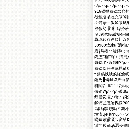
</p> <p></p>
915鐨勫京鍒绘惌杓
従鎴愭渶浣充箣閬搞
岀簿搴﹂仈鍒版瓙绫宠寗
纾佷笉灞柤鍏烽珨
夋鐨勫畾鍍癸紝閭
為珮鍒颁綆锛屼汉姘
50900鍏冿紝濂楄
寰╁埢瀵﹀湪鏄
鐒堕€欏琛ㄦ湭涓
氨鏄ソ浜嬨€?/p> 
京鍒伙紝瀹氬児鏈
€鍚稿紩浜猴紝鑰
鑰岃█锛屾垜浠ョ
粬闃茬琛ㄦ鍜屾
伕銆?/p> <p>
纾佸叐澶у鐢ㄥ姛
鍒讳匠浣滄捣棣?00
€涓婂畠鐨勮〃鍦
墖澶ф剾銆?/p> 
竴鍊嬪皬灏忕窗绡
瀵︾敤鎬ц€冩叜鑰