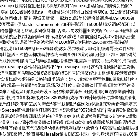
 <p></p> <p>姝愮背鑼勭稉鍏搁棅绠檪閲?/p> <p>姗熻姱鏂归潰锛岃秴闇?
塁al 1861锛岄€欐槸鍦ㄧ敘姗熻姱涓渶鎺ヨ繎鍘熺増Cal 321鐨勶紝涔
€傛捣棣拰閻甸湼鍓囬噰鐢ㄧ灜姝ゆ灏堥杸鏂扮爺鐧肩殑Cal 8806锛
鑷偄Master Chronometer绱氾紝闃茬15000楂樻柉銆傞洊瑾槻
鏅傝▓鍔熻兘锛屼絾閫欓厤缃叾瀵︿笉姣旇▓鏅傚樊銆?/p> <p>鑷虫柤涓
勬槸鎸夌収鍔熻兘锛屽姝ゅ緸椤у鐪艰！鐪嬩篃鏈€浜烘€у悎鐞嗭紝寰
戝梗瀹氬児鍒嗗垾鐐鸿秴闇?4100鍏冦€佹捣棣?2500鍏冿紝閻甸湼
瀹氬児161600鍏冦€傞€欏畾鍍规垜瑕哄緱鐣ラ珮锛屼絾鑰冩叜鍒伴€欏
ソ锛屾墍浠ュ粻鍌㈤枊鍍瑰亸楂樹篃鍦ㄦ儏鐞嗕箣涓紝鍙互鎺ュ彈銆備笉
婂競鍗充竴鎼惰€岀┖锛屾櫘閫氭秷璨昏€呭畬鍏ㄧ劇绶ｏ紝涔熶笉涓€瀹氬
<p></p> <p>姝愮背鑼勬捣棣?/p> <p></p> <p>鍠€嬪湴鐪嬮€欎笁娆惧
€浣庣殑閻甸湼澶ф鏈€鍙楁櫘閬嶆杩庯紝涓嶅儏鍦ㄦ柤鍍规牸鐩稿皪鏈
屼笖澶栧舰涔熸渶绨℃綌锛屼甫涓斿ぇ姘ｃ€傚氨瀹冩墍姝搁鐨勯槻纾佽
偤鐩墠鍦ㄧ敘鐨勫悇鍌㈤珮绱氶槻纾佽〃鐣朵腑锛屽寘鎷瓙绫宠寗鍏朵
垜鎺ㄥ磭鍠滄鐨勫嫗鍔涘＋缍犵幓鐠冨湪鍏э紝閫欐閻甸湼鐣剁偤棣栭
鎼級鐬悓涓€鍏ㄦ柊姗熻姱Cal 8806鐨勬捣棣?00寰╁埢锛屽吋鍏锋經姘撮槻
鑳斤紝鍏跺鏄笁娆句腑鏈€瀵︾敤鐨勩€傜浉姣旀瓙绫宠寗鍓嶄竴鍊嬪京
 Spectre闄愰噺鐗堬紝鎴戣寰楅€欎竴娆?957娴烽Μ寰╁埢鏇存銆傚瑙
堜篃鏄浉鐣剁崹鐗规惗鐪硷紝涓嶅枩姝＄殑鍙兘涓嶇繏鎱ｏ紝鍠滄鐨勫
<p>涓夋1957寰╁埢鐣朵腑锛屾垜鑷繁鏈€鍠滄鐨勮嚜鐒舵槸瓒呴湼銆備
€锛屼笉鍚屾柤閻甸湼娴烽Μ鐨勮棈瀵剁煶琛ㄩ彙锛堢浉淇′富瑕佹槸鍑烘
岄伕鐢級锛岃秴闇哥殑Hesalite鏈夋鐜荤拑琛ㄩ彙涔熸洿寰楁垜蹇冦€傛