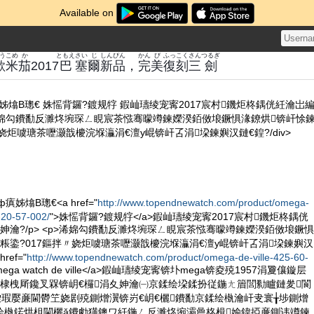
Available on
う
こめ
か
ともえ
さい
じ
しんぴん
かん
び
ふっこく
さん
つるぎ
歐
米
茄
2017
巴
塞
爾
新品
，
完
美
復刻
三
劍
姊熻В璁€ 姝愮背鑼?鍍规牸 鍜屾瓙绫宠寗2017宸村鐖炬柊鍝侊紝瀹岀
浠婂勾鐨勫反濉炵埦琛ㄥ睍宸茶惤骞曚竴鍊嬫湀銆傚埌鐝惧湪鐐烘锛屽悇
娆炬噳瑭茶嚦灏戠櫦浣堢灜涓€澶у崐锛屽叾涓垜鍊嬩汉鏈€鍠?/div>
姊熻В璁€<a href="
http://www.topendnewatch.com/product/omega-
-20-57-002/
">姝愮背鑼?鍍规牸</a>鍜屾瓙绫宠寗2017宸村鐖炬柊鍝侊
妽瀹?/p> <p>浠婂勾鐨勫反濉炵埦琛ㄥ睍宸茶惤骞曚竴鍊嬫湀銆傚埌鐝惧
粻鍌?017鏂拌〃娆炬噳瑭茶嚦灏戠櫦浣堢灜涓€澶у崐锛屽叾涓垜鍊嬩汉
ref="
http://www.topendnewatch.com/product/omega-de-ville-425-60-
mega watch de ville</a>鍜屾瓙绫宠寗锛圤mega锛夌殑1957涓夐儴鏇层
/p> <p>棣栧厛鑱叉槑锛岄€欏涓夊妽瀹㈠京鍒绘垜鍒扮従鍦ㄤ篃閭勬矑鏈夎閬
垜瑕嬮亷閫欎笁娆剧殑鍘熷瀷锛岃€岄€欐鐨勫京鍒绘槸瀹屽叏寰╁埗鍘熷
绘槸鍩烘柤閫欐ǎ鐨勮獚鐭ワ紝鍦ㄥ反濉炵埦灞曟柊楫媮鍏掗亷鍘讳竴鍊