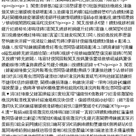
<p></p><p> 1. 闃查渿锛氬鎰涙涓嶅皬蹇冭纰版挒鎴栨槸鎺夊湪鍦
颁笂锛岀瓎瑷樻湰鍖呭彲浠ユ湁鏁堟笡杓曠鎾炲皪鍏堕€犳垚鐨勬悕鍌
凤紝閫欐槸鏈夌瓎瑷樻湰鍖呯殑鏉愯唱鐨勭壒鎬ф焙瀹氱殑;鏉愯唱瓒婂
ソ锛岄槻闇囨晥鏋滆秺浣炽€?/p><p> 2. 闃叉按锛氶€欒！鐨勯槻姘村姛
鑳斤紝婧栫⒑渚嗚瑳鏄寚闃叉綉姘村姛鑳斤紝鏄寚鍦ㄦ梾閬娿€佸嚭
宸殑鏅傚€欙紝绛嗚鏈寘鍙互鏈夋晥闃叉闆ㄦ按銆佹按姹界瓑灏
嶅钩鏉块浕鑵︾殑渚靛;鑰屼笉鏄儚寤犲偄鍚瑰檽鐨勯偅妯ｅ彲浠ユ
场鍦ㄦ按瑁″咕鍊嬪皬鏅傦紝骞虫澘闆昏叇閮藉彲浠ユ鐧肩劇鎼?(璜嬭
ɑ鎰忥細鍗充娇涓婚珨闈㈡枡鏄槻姘寸殑锛屾媺閺堥儴浣嶄篃鏄笉闃
叉按鐨?鍗充娇閮ㄥ垎寤犲偄閲囩敤闃叉按鎷夐張鐢熺敘锛屼絾鎷夐張
鐨勮粖绺嚌瀛斾粛鐒朵笉鑳介樆姝㈡按鐨勬蹈鍏ャ€?</p><p> 3. 闃茬
（鎼嶏細缍撳父浣跨敤骞虫澘闆昏叇鐨勫弗鍝ラ潥濂抽兘鐭ラ亾锛屽師
鏈紓浜殑骞虫澘闆昏叇澶栨锛屽湪浣跨敤寰屼笉涔呴兘鏈冨嚭鐝炬
帀婕嗐€佸妰鐥曠瓑; 閫欑ó鐝捐薄鍦ㄥ钩鏉块浕鑵﹀墠绔殑鍏╁€嬭綁
瑙掕檿灏ょ偤鏄庨’锛岄€欐槸鐢辨柤鎴戝€戝湪浣跨敤骞虫澘闆昏叇閬
庣▼涓紝缍撳父鏈冨皣鎰涙寰炲寘瑁″彇鍑恒€佹斁鍏ワ紝濡傛灉闅绘
槸浣跨敤澶栧寘锛屽緢瀹规槗浣块倞绶ｉ儴鍒嗙殑鐑ゆ紗琚（鎺?濡傛
灉鍔犱笂涓€鍊嬬瓎瑷樻湰鍖咃紝鍟忛灏辫繋鍒冭€岃В鐬€?/p><p>
4.瀵︾敤鎬э細濡傛灉浣犵殑绛嗚鏈浕鑵﹀寘鍠磾鐨勬槸鐐虹灜瀛樻
斁闆昏叇锛岀劇鍙帤闈炪€備絾濡傛灉浣犳兂鑳岃憲閫欎竴鍊嬪寘琛岃
蛋鏂煎鎴朵箣闁擄紝浣犺鑰冩叜涓€涓嬩綘鐨勬墜姗熴€侀將鍖呫€佸
厖闆诲櫒銆侀紶妯欓兘瑕佸畨缃柤浣曡檿鐬€傚鏋滄湁澶氶爡瀛樻斁