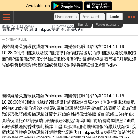
Available on
Login
Sign Up
Forgot password
ばい
はい
けん
や
よう
にん
まこと
そうけん
つつみ
せい
ひん
もと
買
配
件
也
要
認
真
thinkpad
雙肩
包
正
品
69
元
中文(简体)
Public
璨烽厤浠朵篃瑕佽獚鐪?thinkpad闆欒偐鍖呮鍝?9鍏?014-11-19
10:28:00[涓棞鏉戝湪绶?鍘熷壍] 鏀惰棌鏂囩珷 (涓棞鏉戝湪绶氭睙铇
囪鎯?濡傛灉浣犳湁涓€鑷虹瓎瑷樻湰闆昏叇锛屼綘蹇呬笉鍙皯鐨勯渶
瑕佹彁钁楃瓎瑷樻湰閬婂紜鑱峰牬銆傝垏绛嗚鏈浕鑵?/div>
璨烽厤浠朵篃瑕佽獚鐪?thinkpad闆欒偐鍖呮鍝?9鍏?014-11-19
10:28:00[涓棞鏉戝湪绶?鍘熷壍] 鏀惰棌鏂囩珷<p> (涓棞鏉戝湪绶氭
睙铇囪鎯?濡傛灉浣犳湁涓€鑷虹瓎瑷樻湰闆昏叇锛屼綘蹇呬笉鍙皯鐨
勯渶瑕佹彁钁楃瓎瑷樻湰閬婂紜鑱峰牬銆傝垏绛嗚鏈浕鑵︽渶鐐鸿Κ
瀵嗙殑澶栬ō锛岄櫎鐬紶妯欙紝閭勬湁绛嗚鏈寘銆備竴娆惧劒绉€鐨
勭瓎瑷樻湰闆昏叇锛岄櫎鐬鐢紝閭勮兘璁撲綘鐪佷笉灏戝績銆傚浣
曢伕璩间竴娆剧瓎瑷樻湰鍖呭憿?灏遍伕Thinkpad姝ｅ搧闆欒偐鍖呭湪
鍟嗗偄鈥滃ぉ閫稿晢鍩?鍏ㄥ湅闋嗚睈鍖呴兊)鈥濆牨鍍?9鍏冦€?/p>