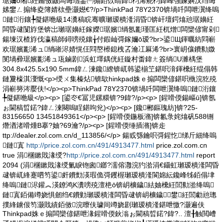
琚嬭ō缃紝鏅傚皻闆诲瓙鐢㈠搧銆佽睛鍏枃浠舵枃鍏峰強鍊嬩汉绉诲
嫊鐢ㄥ搧绛夌簿婧栨壘灏嬨€?/p>ThinkPad 78Y2370锛堝吀闆呭瀷绛嗚
鏈洐鑲╄儗鍖咃級14瀵稿睆骞曠瓎瑷樻湰涓昏锛屽壇鍔熻兘琚嬶紝
闆昏叇闅斿堡锛岀瓎琚嬶紝鎵嬫琚嬪绱氬彲瑾匡紝杌熷闆欒偐甯剁
鍚堜汉楂斿伐瀛稿師鐞嗙殑鑲╁付鍜屾彁鎵嬭ō瑷?br>鍙Щ鍕曞紡閰嶄
欢琚嬪彲浠ュ绱嶉浕婧愰仼閰嶅櫒鎴栧叾瀹冮厤浠?br>寰岄儴鐨勬媺
閺堝彛琚嬪彲浠ュ瓨鏀剧浜虹墿鍝侊紝鏇村畨鍏ㄤ簽绱U濉楀堡
304.8x425.5x190.5mm鍏ㄥ湅鑱繚锛屼韩鍙椾笁鍖呮湇鍕欙紝绲傝韩
鏈夐檺淇濅慨<p>绶ㄨ集榛炶锛歍hinkpad姝ｅ搧闆欒偐鍖呮槸浣犵殑
涓嶄簩涔嬮伕!</p><p>ThinkPad 78Y2370锛堝吀闆呭瀷绛嗚鏈洐鑲
╄儗鍖咃級</p><p> [鍙冭€冨児鏍糫锛?9鍏?/p><p> [鍟嗗偄鍚嶇ū]锛氬
ぉ閫稿晢鍩?鍏ㄥ湅闋嗚睈鍖呴兊)</p><p> [鑱郴鏂瑰紡]锛?25-
83156650 13451849361</p><p> [鍟嗗偄鍦板潃]锛氱彔姹熻矾588铏
熸湭渚嗗煄B搴?妯?69瀹?/p><p> [鍟嗗偄缍插潃]锛歨
ttp://dealer.zol.com.cn/d_113856/</p> 鍚戜綔鑰呮彁鍟忔绨斤細绛嗚
鏈寘
http://price.zol.com.cn/491/4913477.html
price.zol.com.cn
true 涓棞鏉戝湪绶?
http://price.zol.com.cn/491/4913477.html
report
2094 (涓棞鏉戝湪绶氭睙铇囪鎯?濡傛灉浣犳湁涓€鑷虹瓎瑷樻湰闆昏
叇锛屼綘蹇呬笉鍙皯鐨勯渶瑕佹彁钁楃瓎瑷樻湰閬婂紜鑱峰牬銆傝垏
绛嗚鏈浕鑵︽渶鐐鸿Κ瀵嗙殑澶栬ō锛岄櫎鐬紶妯欙紝閭勬湁绛嗚
鏈寘銆備竴娆惧劒绉€鐨勭瓎瑷樻湰闆昏叇锛岄櫎鐬鐢紝閭勮兘璁
撲綘鐪佷笉灏戝績銆傚浣曢伕璩间竴娆剧瓎瑷樻湰鍖呭憿?灏遍伕
Thinkpad姝ｅ搧闆欒偐鍖呭湪鍟嗗偄鈥滃ぉ閫稿晢鍩?鍏?.. 澶╂触閲嶆