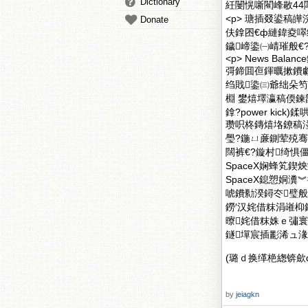
Dictionary
紝闄愰噺閵峰敭44闆橺
<p> 瑭插叕鍙稿皣浣跨
Donate
伕鎿囨€ф縺鍏夌噿绲
鐬崹鍌㈠崝璀般€?
<p> News B
彁鍗囬亱鍕曞摗鐨勮〃
绉戝鍌㈢爺绌朵
棩 鐢熺墿瀛稿偄鍊
鎿?power ki
瓒呮柊鏄熺垎鐐稿湴
璺?鍦ㄩ亷鍘荤殑
闊裤€?鏇村绮惧
SpaceX娴蜂笂鍥
SpaceX鎴愬姛
唬鐨勬湀鐞冭璧般
鐒′汉姹借粖涓嶉枊
曢姹借粖姝ｅ彇寰
鐩墠宸插彲浠ュ湪
(璐ｄ换缂栬緫锛歛d
by
jeiagkn