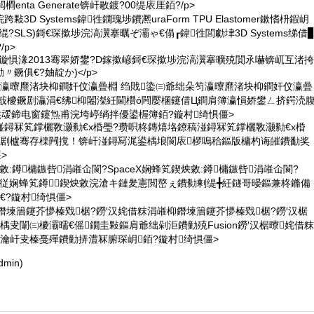
enta Generate锛屽敭鍍?00缇庡厓銆?/p>
敤3D Systems鍏徃鐗瑰埗鐨凞uraForm TPU Elastomer鏉愭枡鍜岄
?SLS)鎶€琛撳埗浣滈瀷搴曞ぞ灞ゃ€傝┎鍏徃閭勮垏3D Systems绨借
/p>
alance鏇惧湪2013骞翠娇鐢?D鎵撳嵃鎶€琛撳埗浣滈瀷搴曠殑閴氶嚇锛屼互渚挎
鐝俱€?妯靛か)</p>
笉瀛曢爢渚块枊鐧奸伩瀛曡棩 绉戝鍌㈢爺绌朵笉瀛曢爢渚块枊鐧奸伩瀛曡
戠櫦鐝剧灜涓€绋枊闂滐紝閫欑ó闁嬮棞鑳借Ц鐧肩簿瀛愪娇鐢ㄥ挤鍔涜
ck)鍒哄叆鍗电窗鑳炰甫浣垮嵉绱拌優鍙楃簿銆?鏇村绮惧僵>
鐞冧笂鐣欐斁灏勬€х棔璺?瓒呮柊鏄熺垎鐐稿湴鐞冧笂鐣欐斁灏勬€х棔
骞剧櫨骞存檪闁撹！锛屽湴鐞冩浘鍙楀埌閬庡椤嗚秴鏂版槦杓诲皠鐨勫奖
僵>
炴敹:鐏槦鏃呰涓嶉仚閬?SpaceX娴蜂笂鍥炴敹:鐏槦鏃呰涓嶉仚閬?
瀵︾従娴蜂笂鐏鍥炴敹浣滄キ鏈夎憲閲嶅ぇ鐨勬剰缇╋紝鐩哥暥鏂兼柊鏅備
€?鏇村绮惧僵>
鐕堜篃鑳芥懜榛戣椐?鐒′汉姹借粖涓嶉枊鐕堜篃鑳芥懜榛戣椐?鐒′汉椐
楀叏闈㈢櫦灞曘€傜鐗圭敤鏂肩爺绌剁洰鐨勭殑Fusion鐒′汉椐曢姹借粖
瀹屽叏榛戞殫鐨勭挵澧冧腑琛岄銆?鏇村绮惧僵>
min)