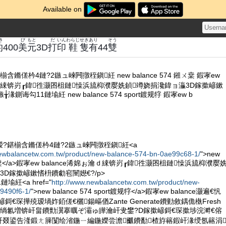
Available on
き
び
もと
だ
いん
わらじ
せき
あり
そう
的
400
美
元
3D
打
印
鞋
隻
有
44
雙
鏅傞枔4鏈?2鏃ュ崍闁撴秷鎭紝 new balance 574 鎺ㄨ枽 鍜宯ew
ぉ瀹ｄ綀锛岃┎鍏徃灏囨柤鏈懆浜旈枊濮嬮姺鍞竴娆捐瀺鍏ョ灜3D鎵撳嵃鏉
鍘诲勾11鏈堬紝 new balance 574 sport鍍规牸 鍜宯ew b
瑷?鍖椾含鏅傞枔4鏈?2鏃ュ崍闁撴秷鎭紝<a
newbalancetw.com.tw/product/new-balance-574-bn-0ae99c68-1/
">new
 鎺ㄨ枽</a>鍜宯ew balance浠婂ぉ瀹ｄ綀锛岃┎鍏徃灏囨柤鏈懆浜旈枊濮嬮
3D鎵撳嵃鏉愭枡鐨勮窇闉嬨€?/p>
鏈堬紝<a href="
http://www.newbalancetw.com.tw/product/new-
9490f6-1/
">new balance 574 sport鍍规牸</a>鍜宯ew balance灏遍€忛
鎶€琛撶殑瑷堝妰銆傞€欐鍚嶇偤Zante Generate鐨勭敘鍝佹槸Fresh
e鐨勫崌绱氱増锛屽畠鐨勯瀷搴曞ぞ灞ゅ皣瀹屽叏鐢?D鎵撳嵃鎶€琛撳埗浣溿€傛
nce锛屽叕鍙告湰鍛ㄤ簲闅绘渻鍦ㄧ編鍦嬫尝澹爴鐨勫楂斿簵鍜屽湪绶氬簵涓