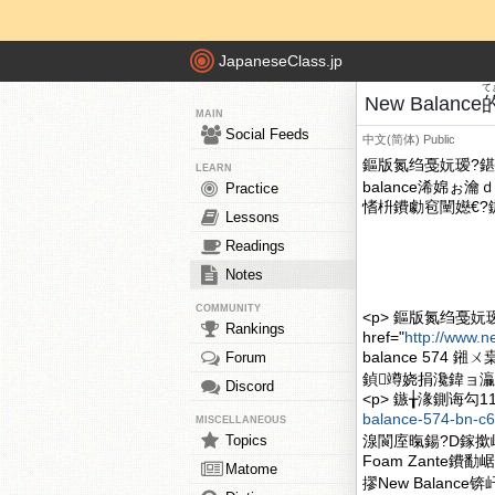
JapaneseClass.jp
て
New Balance
MAIN
Social Feeds
中文(简体)
Public
鏂版氮绉戞妧瑷?鍖椾含
LEARN
balance浠婂
Practice
愭枡鐨勮窇闉嬨€?鏃╁湪
Lessons
Readings
Notes
COMMUNITY
<p> 鏂版氮绉戞妧
Rankings
href="
http://www.
balance 574
Forum
鍞竴娆捐瀺鍏ョ灜
Discord
<p> 鏃╁湪鍘诲勾11
balance-574-bn-c6
MISCELLANEOUS
Topics
湶閬庢暣鍚?D鎵撳嵃
Foam Zant
Matome
摎New Bala