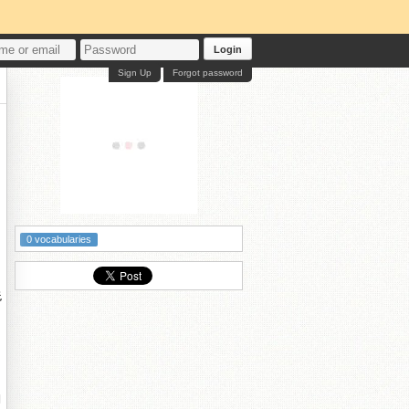
Login
Sign Up
Forgot password
0 vocabularies
姺
