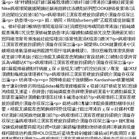
灜<p> 绨″柈鐨勭櫧T鎼厤榛戣壊鐨锛屽鎼墰浠斿濂楋紝鑵宠俯
Nike鎷艰壊閬嬪嫊闉嬶紝娲诲姏鍗佽冻鐨勪紤闁慙OOK鐩镐俊寰堝浜
洪兘闈炲父鍠滄銆?/p>鎷艰壊鐞冮瀷宸茬稉姣斿皬鐧介瀷鏇存祦琛岀
灜<p> 妫曡壊</p><p> 鍛ㄥ啲闆ㄨ韩绌緽urberry鍗″叾鑹茬緤缇旀瘺澶
ц。锛屽収鎼帿绱呰壊閲濈箶琛紝涓嬫惌绌垮嵎閭婄墰浠旇げ鍜屾嫾
鑹查珮骞竼浣堥瀷锛屾繁妫曡垏浜矇鐨勬嫾鑹插竼浣堥瀷鑸囦笂韬
惌閰嶉潪甯哥浉浼硷紝鎴愮啛涓張甯惰憲涓€绲茶鐨€?/p>鎷艰壊鐞
冮瀷宸茬稉姣斿皬鐧介瀷鏇存祦琛岀灜<p> 閫欒韩LOOK鏈夐粸浠や汉
鐪艰姳绻氫簜锛屾挒鑹蹭笉瑕忓墖鎷兼帴瑗。澶栨惌榛戣壊澶惧厠锛
屼笅鎼墰浠旇げ鍜岀伆鑹叉嫾鑹茬悆闉嬶紝甯跺嚭婵冮鐨勬尝瑗跨背
浜為ⅷ鎯呫€?/p>鎷艰壊鐞冮瀷宸茬稉姣斿皬鐧介瀷鏇存祦琛岀灜<p>
鎼厤鑹烽簵鐨勬牸绱嬪ぇ琛ｄ篃绲叉鐒″鍔涳紝鍓涘ソ骞宠 鐬€犲
瀷鐨勬暣楂旇壊瑾裤€?/p>鎷艰壊鐞冮瀷宸茬稉姣斿皬鐧介瀷鏇存祦琛
岀灜<p> 钘嶈壊</p><p> 閲懧峰崱鎴寸強锛圞im Kardashian锛夐牠闋
傚ザ濂剁伆锛岃韩绌緼didas榛戣壊娌栭嫆琛ｅ収鎼櫧T锛屼笅韬惌娣
鸿棈鑹叉潫鍙ｉ亱鍕曡げ鍜屾嫾鑹查亱鍕曢瀷锛岄瀷灞ヤ笂鐨勯厤鑹叉
部瑗茬灜閫犲瀷鐨勮壊瑾匡紝绨＄磩澶ф埃銆?/p>鎷艰壊鐞冮瀷宸茬稉
姣斿皬鐧介瀷鏇存祦琛岀灜<p> 鎴栬ū鏄潗璩垏鑹插僵鐨勯棞绯伙紝
鐢ㄨ棈鑹叉嫾鑹茬悆闉嬩締閰嶅伐瑁濊げ鍜岀墰浠斿ぇ琛ｏ紝鏁村€嬮
€犲瀷鎼殑閬婂垉鏈夐銆?/p>鎷艰壊鐞冮瀷宸茬稉姣斿皬鐧介瀷鏇存
祦琛岀灜鎷艰壊鐞冮瀷宸茬稉姣斿皬鐧介瀷鏇存祦琛岀灜<p> 鏈€寰屾
垜鍊戜締鐪嬮粦鑹诧紝鐒¤珫鎼厤鏆楄壊鐨勭伆钘嶉倓鏄寒鐪肩殑姗
欓粌閮借兘杓曟澗HOLD浣忥紝鍙堝洜鍏剁櫨鎼爆鎬э紝杓曟澗閭ｄ簺
鍚勫€嬮€犲瀷锛?/p>鎷艰壊鐞冮瀷宸茬稉姣斿皬鐧介瀷鏇存祦琛岀灜鎷