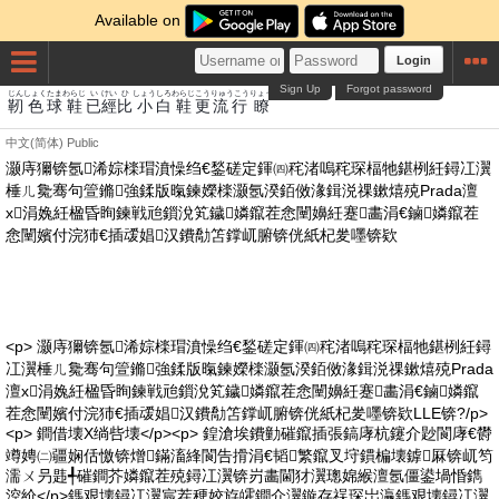
Available on
Login
Sign Up
Forgot password
じん
しょく
たま
わらじ
い
けい
ひ
しょう
しろ
わらじ
こう
りゅうこう
りょう
靭
色
球
鞋
已
經
比
小
白
鞋
更
流行
瞭
中文(简体)
Public
灏庤獮锛氬浠婃檪瑁濆懆绉€鍫磋定鍕㈣秺渚嗚秺琛楅牠鍖栵紝鐞冮瀷
棰ㄦ毚骞句箮鏅強鍒版暣鍊嬫檪灏氬湀銆傚湪鍓涚祼鏉熺殑Prada澶
х涓婏紝楹昏眴鍊戦兘鎻涗笂鐬嫾鑹茬悆闉嬶紝蹇畵涓€鏀嫾鑹茬
悆闉嬪付浣犻€插叆娼汉鐨勪笘鐣屼腑锛侊紙杞夎嚜锛欵
<p> 灏庤獮锛氬浠婃檪瑁濆懆绉€鍫磋定鍕㈣秺渚嗚秺琛楅牠鍖栵紝鐞
冮瀷棰ㄦ毚骞句箮鏅強鍒版暣鍊嬫檪灏氬湀銆傚湪鍓涚祼鏉熺殑Prada
澶х涓婏紝楹昏眴鍊戦兘鎻涗笂鐬嫾鑹茬悆闉嬶紝蹇畵涓€鏀嫾鑹
茬悆闉嬪付浣犻€插叆娼汉鐨勪笘鐣屼腑锛侊紙杞夎嚜锛欵LLE锛?/p>
<p> 鐧借壊X绱呰壊</p><p> 鍠滄埃鐨勭磪鑹插張鎬庨杭鑳介尟閬庨€欎
竴娉㈡疆娴佸憿锛熷鏋滀綘閬告搰涓€韬繁鑹叉垨鏆楄壊鎼厤锛屼笉
濡ㄨ叧韪╃磪鐧芥嫾鑹茬殑鐞冮瀷锛岃畵閫犲瀷璁婂緱澶氬僵鍙堝惛鐫
涳紒</p>鎷艰壊鐞冮瀷宸茬稉姣斿皬鐧介瀷鏇存祦琛岀灜鎷艰壊鐞冮瀷