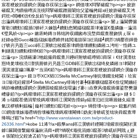
宸茬稉姣斿皬鐧介瀷鏇存祦琛岀灜<p> 鐧借壊X閰掔磪鑹?/p><p> 姣旂
磪鑹叉洿鏆椾竴浜涚殑閰掔磪鑹蹭篃闈炲父鍙楄拷鎹э紝姣旂磪鑹叉洿
鍔犵┅閲嶃€佽€佺反銆?/p>鎷艰壊鐞冮瀷宸茬稉姣斿皬鐧介瀷鏇存祦琛
岀灜鎷艰壊鐞冮瀷宸茬稉姣斿皬鐧介瀷鏇存祦琛岀灜<p> 闄ょ灜閫欎簺
甯歌鐨勯鑹插锛屽ス鍊戠┛鐨勭悆闉嬬櫧鑹茶垏瀹冨€戞嫾鍦ㄧ灜涓
€璧凤紒</p><p> 鏉庡畤鏄ヨ韩绌跨収鐗囪布浣堥粦鑹查暦娆惧ぇ琛ｏ
紝鍏ф惌Gucci榛戠櫧姊濈磱鍗拌姳閲濈箶琛紝涓嬬┛鐧芥绱嬮亱鍕曡
げ锛岃叧韪〨ucci鐞冮瀷锛岀稜鑹茶垏鐧借壊鐨勬嫾鎺ユ洿绗﹀悎鏄ユ
剰鐩庣劧鐨勬檪绡€銆?/p>鎷艰壊鐞冮瀷宸茬稉姣斿皬鐧介瀷鏇存祦琛
岀灜<p> 浣熼簵濠牠鎴撮粦鑹查川鑸屽附锛屼竴韬粦琛ｉ€犲瀷澶栨
惌绮夎壊椋涜澶惧厠锛岃叧韪〨GDB鐞冮瀷锛岀櫧绮夋嫾鎺ヨ垏閫犲
瀷淇濇寔鐬珮搴︾当涓€銆?/p>鎷艰壊鐞冮瀷宸茬稉姣斿皬鐧介瀷鏇存
祦琛岀灜<p> 鏌ヨ帀XCX韬┛Stella McCartney缍犺壊鐗涗粩閫ｉ珨宸
ヨ瑜诧紝鑵崇┛Stella McCartney绯诲付褰╄櫣搴曠櫧鑹茶€佺埞闉嬶紝
绱斿噲鐨勫皬鐧介瀷鑸囩稜鑹插伐瑁濊げ褰㈡垚寮风儓鑹插僵鍙嶅樊灏
嶆瘮銆?/p>鎷艰壊鐞冮瀷宸茬稉姣斿皬鐧介瀷鏇存祦琛岀灜<p> 鐩＄
浠ョ櫧鑹茬偤涓荤殑鎷艰壊鐞冮瀷閬告搰鎬у緢澶氾紝浣嗕篃鏈夊緢澶
氫汉椤樻剰鍢楄│鏇村鐨勯鑹诧紒</p><p> 绱呰壊</p><p> 鎴氳枃韬
┛鐧借壊姊濈磱绱呰壊榛戣壊鎷艰壊闀锋妫夋湇锛屼笅绌块粦鑹查墰
绛嗚げ鍜?a href="
http://www.vanstaiwan.com.tw/product-
26336.html
">kobe 11浠?/a>鍜孷ans鐞冮瀷锛屽緸闋埌鑵崇殑閫犲瀷
鎼厤閮借繋鍚堢灜鈥滈粦+鐧?绱呪€濈殑涓婚鑹茶锛屼紤闁戝ぇ姘
ｅ張闈炲父鍠滄叾銆?/p>鎷艰壊鐞冮瀷宸茬稉姣斿皬鐧介瀷鏇存祦琛岀