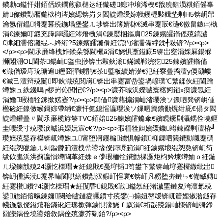
鐨勮ɑ鎰忓姏銆佸紩鐧煎叡槌达紝鏇磋鎴冲埌浠栧€戠殑鐥涢粸銆傜辜
婧儏鐨勯暦鍦栨枃涔嬪緦锛岃タ閻靛煄绶婃帴钁楃敤鍓垫剰H5锛岄帠
瀹氬偝鎾牳蹇冪殑鍦堝堡鐢ㄦ埗锛岀簿婧栤€滅串蹇冣€濄€傚畠鏃㈡槸
涓€鍊嬭叮鍛充簰鍕曪紝涔熸槸涓€鍊嬮棞鏂肩25鍊嬪皬鏅傜殑鎬濊
€冿細濡傛灉绲︿綘绗?5鍊嬪皬鏅傦紝浣犳渻濡備綍鍒╃敤锛?/p><p>
</p><p>閫氶亷绛栧妰鍒朵綔閫欐ǎ涓€娆惧壍鎰廐5锛岀窔涓婇厤鍚堢
浉闂淜OL閫茶鍚屾鍌虫挱锛岀敤鈥滃鏋滅郸浣犵25鍊嬪皬鏅傗
€濈偤瑷庤珫瑭遍鑸囧彈鐪鹃€茶璧板績婧濋€氾紝寮曡捣澶у偄灏嶁
€滅己澶辩殑闄即鈥濈殑閲嶈锛岀串蹇冨嵒鍙堝嵃璞℃繁鍒伙紝閫蹭
竴姝ュ紩鐖嗚┍椤岃伈閲忋€?/p><p>濂芥晠浜嬫噦寰楁妸鎺х瘈濂忥紝
涓婚瑕栭牷鎵撳嫊蹇?/p><p>閮借濂藉搧鐗屾渻璎涘ソ鏁呬簨锛岄偅
楹硷紝鎳傚緱鎶婃帶绡€濂忓氨鎴愮灜璎涘ソ鏁呬簨鐨勫熀绀庛€傝タ閻
靛煄鑵曡〃閫氶亷榄斿够TVC銆婄25鍊嬪皬鏅傘€嬪睍鐝剧灜鍝佺墝鏂
圭啛绶寸殑璎涙晠浜嬫妧宸с€?/p><p>瑕栭牷妲嬪缓鐬竴鍊嬫剰澶栫┛
瓒婄殑鍫存櫙锛屼竴姝ユ甯堕牁钁楄鐪惧幓鎻枊鏁呬簨鐨勬嚫蹇碉
紝绲愬眬鍦ㄦ剰鏂欎箣澶栧嵒鍙堟儏鐞嗕箣涓紝鐪嬪埌绲愬熬锛屼笉
绂佽畵浜洪蓟瀛愪竴閰革紝姝ｅ儚瑕栭牷鐨勭祼灏炬枃妗堜竴妯ｏ紝鍦
ㄦ垜鍊戠殑24灏忔檪瑁★紝鎴戝€戞垨韬笉鐢卞繁锛屾垨蹇欏繖纰岀
锛岄偅浜涜蹇界暐閬哄繕鐨勪汉鍜屽悜寰€锛屽凡鐒堕夯鏈ㄣ€備絾鏄
紝蹇欑鐨?4灏忔檪瑁★紝闅昏鎴戝€戦鎰忥紝渚濊垔鏈夋洿澶氱殑
鍙兘銆傛暣鍊嬭闋绘矑鏈夌矖鏆寸殑鐢㈠搧妞嶅叆锛屼篃娌掓湁鐩存
帴鍦版儏鎰熺秮鏋讹紝璁撳彈鐪惧湪娆ｆ叞涓€绗戠殑鍚屾檪锛屾彁鍗
囧皪鍝佺墝鍙婄敘鍝佺殑濂芥劅銆?/p><p>