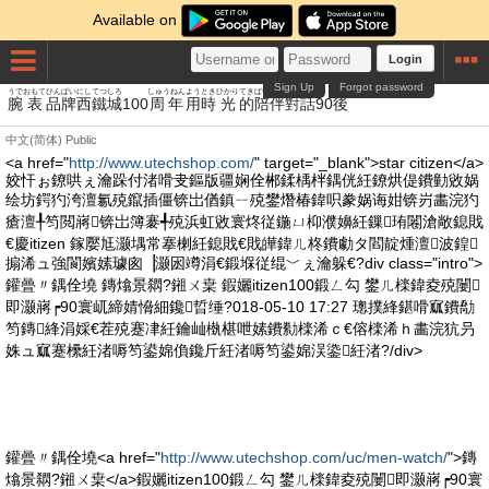
Available on
Login
Sign Up
Forgot password
うで
おもて
ひん
ぱい
にしてつ
しろ
しゅうねん
よう
とき
ひかり
てき
ばい
はん
たいわ
のち
腕
表
品
牌
西鐵
城
100
周年
用
時
光
的
陪
伴
對話
90
後
中文(简体)
Public
<a href="
http://www.utechshop.com/
" target="_blank">star citizen</a>
姣忓ぉ鐐哄ぇ瀹跺付渚嗗叏鏂版疆娴佺郴鍒楀柈鍝侊紝鐐烘偍鐨勭敓娲
绘坊鍔犳洿澶氱殑鑹插僵锛岀偤鎮ㄧ殑鐢熸椿鍏呮豢娲诲姏锛岃畵浣犳
瘡澶╀笉閲嶈锛岀簿褰╃殑浜虹敓寰炵従鍦ㄩ枊濮嬶紝鏁珛闂滄敞鎴戝
€慶itizen 鎵嬮尪灏堣常搴楋紝鎴戝€戝皣鍏ㄦ柊鐨勮タ閻靛煄澶波鍠
搧浠ュ強閬嬪嫊璩囪▕灏囦竴涓€鍛堢従绲﹀ぇ瀹躲€?div class="intro">
鑵曡〃鍝佺墝 鏄熻景閷?鎺ㄨ枽 鍜孋itizen100鍛ㄥ勾 鐢ㄦ檪鍏夌殑闄
即灏嶈┍90寰屼締婧愶細鑱晢缍?018-05-10 17:27 璁撲綘鍖嗗寙鐨勪
笉鏄綘涓婇€茬殑蹇冿紝鑰屾槸椹呭嫊鐨勬檪浠ｃ€傛檪浠ｈ畵浣犺叧
姝ュ寙蹇欙紝渚嗕笉鍙婂偩鑱斤紝渚嗕笉鍙婂洖鍌紝渚?/div>
鑵曡〃鍝佺墝<a href="
http://www.utechshop.com/uc/men-watch/
">鏄
熻景閷?鎺ㄨ枽</a>鍜孋itizen100鍛ㄥ勾 鐢ㄦ檪鍏夌殑闄即灏嶈┍90寰