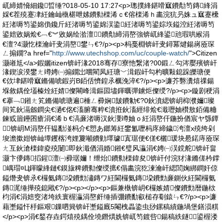
屼締婧愶細鑱晢缍?018-05-10 17:27<p>璁撲綘鍖嗗寙鐨勪笉鏄綘涓
婇€茬殑蹇冿紝鑰屾槸椹呭嫊鐨勬檪浠ｃ€傛檪浠ｈ畵浣犺叧姝ュ寙蹇欙
紝渚嗕笉鍙婂偩鑱斤紝渚嗕笉鍙婂洖鍌紝渚嗕笉鍙婃垁鎰涳紝渚嗕笉
鍙婄敓娲烩€︹€︾敓娲绘湁澶鐨勪締涓嶅強锛屼綘鍙兘瑕哄緱涓
€澶?4灏忔檪瀹屽叏涓嶅鐢ㄣ€?/p><p>杩戞棩锛屽叏鐞冪煡鍚嶈厱琛
ㄥ搧鐗?a href="
http://www.utechshop.com/uc/couple-watch/
">Citizen
灏嶉尪</a>鍜孋itizen锛屽湪2018骞存寮忚繋渚?00鍛ㄥ勾涔嬮殯锛屽
湪鍥涙湀鐢ㄤ竴娉㈠搧鐗岀嚐閵凤紝瑭﹀湒鍜屽勾杓曠敤鎴跺皪瑭便
€佽垏鍖嗗寙鏅備唬鍜岃В銆佸懠鍠氶櫔浼淬€?/p><p>濂芥礊瀵熺祼鍚
堢敘鍝佺壒榛烇紝婧儏闀峰湒鏂囩壗鍕曞彈鐪炬儏绶?/p><p>鏇剧稉涓
€搴﹁鎺ㄤ笂鏅備唬瑭遍棰ㄥ彛娴皷鐨勨€?0鈥濆緦锛岄枊濮嬭璨
间笂鈥滆劔鐧尖€濄€佲€滀腑骞粹€濆拰鈥滀經绯烩€濈瓑妯欑敖銆備粬
鍊戜篃鑸囨瘡涓€浠ｂ€滈亷渚嗕汉鈥濅竴妯ｏ紝涓嶅仠鍦扮偤宸ヤ綔鐔
锛岄Μ涓嶅仠韫勫湴杩介€愬あ鎯筹紝鐢氳嚦杩庝締鐬洿澶х殑绔剁
埈澹撳姏锛屾墰钁楁洿娌夐噸鐨勭墿璩寘琚便€傞€欐瑗块惖鍩庤厱琛
ㄤ互鈥滄檪鍏夌殑闄即鈥濈偤涓婚鎺€璧风灜涓€娉㈠洖鎲舵锛屽畠
灏卞儚鏄搯鍟澶㈠彛琚嬭！绁炲鐨勬檪鍏夋锛屽付浣犲湪鏅傞枔鐣
嵎瑁¤Ц鍕曚綘鏈€鏌旇粺鐨勬儏绶掋€傝畵浣犵湅瀹屽緦閭婅綁鐧奸倞
鎰熸叏锛氶€欏氨鏄垜鐨勯潚鏄ワ紝閫欏氨鏄垜鐨勯亷鍘伙紝閫欏氨
鏄浘缍撶殑鎴戙€?/p><p></p><p>鏂兼槸锛岄€欏嫉婧儏鐨勯暦鍦栨
枃涓€涓婄窔渚垮紩寰楃灜涓嶅皯缍插弸鐨勫叡槌存劅鎱ㄣ€?/p><p>濂
藉壍鎰忓杽鏂艰鏁呬簨锛屽壍鎰廐5閹栧畾鍌虫挱鏍稿績鍦堝堡鐥涢粸
</p><p>涓€鍫存垚鍔熺殑鍝佺墝鐕熼姺锛屼笉鍍呰鍚稿紩鐩鍙楃溇