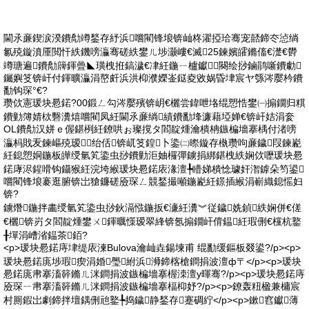
閫氶亷鍥涙湀鐨勪竴鍫存紓浜嚐閵锋埌锛屾柊濯掗珨骞宠嚭鍗冭惉绱
氱殑鏇濆厜閲忓紩鐖嗙灜骞磋紩鐢ㄦ埗灏嶁€滅25鍊嬪皬鏅傗€濋€欎
竴瑭遍鐨勪簰鍕曡◣璜栧拰鎬濊€冿紝鍦ㄧ櫨钀闋绘挱鏀鹃噺鐨勮
钃嬩笅锛屽付鍕曠灜涓嶅皯浜洪枊濮嬫崟鎹夌敓娲昏垏宸ヤ綔涔嬮枔鐨
勫钩琛°€?
瓒佽憲瑗块惖鍩?00鍛ㄥ勾涔嬮殯锛岄€欐尝鍏呭垎绲愬悎鐢㈠搧鐗归粸
鐨勭簿婧栨礊瀵熺嚐閵凤紝閫氶亷绱績鐨勫埄濂藉埡婵€锛屽姞涓奒
OL鐨勪汉姘ｅ偓鍖栵紝鐐哄ぉ璨撹タ閻靛煄瀹樻柟鏃楄墻搴楀付渚嗙
灜杩戝叐鍊嶇殑瑷绐佸锛屼笅鍠卜鍌㈡暩鏇存槸瓒呴亷鐬叚鍊嶏
紝鎴愬姛鍦板皣绶氫笂鍌虫挱鐨勭洰妯欏彈鐪捐綁鍖栧紩娴佽嚦瑗块惖
鍩庨浕鍟嗗钩鑷猴紝浣垮緱瑗块惖鍩庡湪澶╄矒娣樻惗璩奸潪鎼朵笉鍙
嚐閵锋埌褰逛腑锛岀獊鐮磋厱琛ㄥ競鍫撮噸鍦嶏紝鐛插緱涓嶄織鎴愮妇
锛?
鐪熸鍦拌畵绶氫笂鍌虫挱鈥滆惤鍦扳€濓紝瀵︾従鐬姺鍞紩娴併€傞
€欐锛岃タ閻靛煄鐢ㄨ鍕曞憡瑷翠綘锛氬搧鐗屽偝鎾紝瑕侀€欓杭鐜
╂墠涓嶆渻鎾茶銆?
<p>瑗块惖鍩庤垏缇庡湅Bulova瀹屾垚鍚堜甫 绲勫缓鏂板叕鍙?/p><p>
瑗块惖鍩庣埗瑕瘈涓婚璺紨浜浉鍗楁槍鐧捐波澶ф〒</p><p>瑗块
惖鍩庣帇搴滀簳鏅ㄦ洣鐧捐波鏃楄墻搴楃洓澶у暉骞?/p><p>瑗块惖鍩庤
厱琛ㄧ帇搴滀簳鏅ㄦ洣鐧捐波鏃楄墻搴楅枊妤?/p><p>鐐轰粈楹兼槦宸
村厠鍜岀劇鍗拌壇鍝侀兘鐜╄捣鐬静鍫存蹇碉紵</p><p>鏉窞钀薄