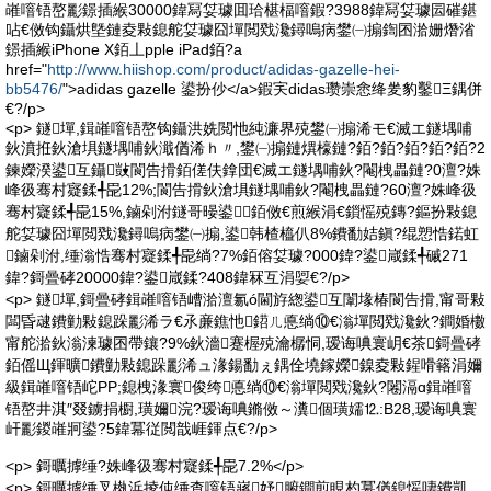
嶉噾铻嶅彲鐛插緱30000鍏冩姇璩囬珨椹楅噾鍜?3988鍏冩姇璩囩磪鍖
呫€傚钩鑷烘墍鏈夌敤鎴舵姇璩囧墠閲戣瀺鐞嗚病鐢㈠搧鍧囨湁姗熸渻
鐛插緱iPhone X銆丄pple iPad銆?a
href="
http://www.hiishop.com/product/adidas-gazelle-hei-
bb5476/
">adidas gazelle 鍙扮仯</a>鍜宎didas瓒崇悆绛夎豹鑿Ξ鍝併
€?/p>
<p> 鐩墠,鍓嶉噾铻嶅钩鑷洪姺閲忚純濂界殑鐢㈠搧浠モ€滅エ鐩堣哺
鈥濆拰鈥滄埧鐩堣哺鈥濈偤浠ｈ〃,鐢㈠搧鏈熼檺鏈?銆?銆?銆?銆?銆?2
鍊嬫湀鍙互鑷敱閬告搰銆傞伕鎿団€滅エ鐩堣哺鈥?閹栧畾鏈?0澶?姝
峰彶骞村寲鍒╃巼12%;閬告搰鈥滄埧鐩堣哺鈥?閹栧畾鏈?60澶?姝峰彶
骞村寲鍒╃巼15%,鏀剁泭鐩哥暥鍙銆傚€煎緱涓€鎻愮殑鏄?鏂扮敤鎴
舵姇璩囧墠閲戣瀺鐞嗚病鐢㈠搧,鍙韩楂橀仈8%鐨勫姞鎭?绲愬悎鍩虹
鏀剁泭,缍滃悎骞村寲鍒╃巼绱?7%銆傛姇璩?000鍏?鍙嵅鍒╃磩271
鍏?鎶曡硣20000鍏?鍙嵅鍒?408鍏冧互涓娿€?/p>
<p> 鐩墠,鎶曡硣鍓嶉噾铻嶆湁澶氱ó閫斿緫鍙互闈堟椿閬告搰,甯哥敤
闆昏叇鐨勭敤鎴跺彲浠ラ€氶亷鐎忚鍣ㄦ悳绱⑩€滃墠閲戣瀺鈥?鐧婚櫢
甯舵湁鈥滃湅璩囨帶鑲?9%鈥濇蹇楃殑瀹樼恫,瑷诲唺寰岄€茶鎶曡硣
銆傜Щ鍕曠鐨勭敤鎴跺彲浠ュ湪鍚勫ぇ鍝佺墝鎵嬫鎳夌敤鍟嗗簵涓嬭
級鍓嶉噾铻岮PP;鎴栧湪寰俊绔悳绱⑩€滃墠閲戣瀺鈥?闂滆ɑ鍓嶉噾
铻嶅井淇″叕鐪捐櫉,璜嬭浣?瑷诲唺鏅傚～瀵個璜嬬⒓:B28,瑷诲唺寰
屽彲鍐嶉牁鍙?5鍏冪従閲戠崕鍕点€?/p>
<p> 鎶曞摢缍?姝峰彶骞村寲鍒╃巼7.2%</p>
<p> 鎶曞摢缍叉槸浜掕伅缍查噾铻嶈妤腑鐧煎睍杓冪偤鎴愮啛鐨凱