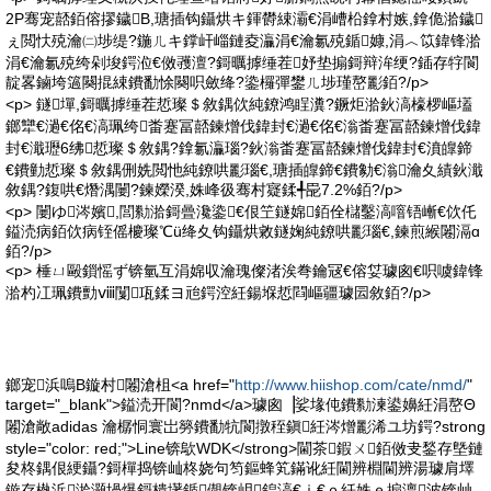
2P骞宠嚭銆傛摎鐬В,瑭插钩鑷烘キ鍕欎綀灞€涓嶆柗鎿村嫉,鎿佹湁鐬
ぇ閲忕殑瀹㈡埗缇?鍦ㄦキ鐣屽崰鏈夌灜涓€瀹氱殑鍎嫝,涓︿笖鍏锋湁
涓€瀹氱殑绔剁埈鍔涖€傚彟澶?鎶曞摢缍茬妤垫搧鎶辩洠绠?鍤存牸閬
靛畧鏀垮簻闋掍綀鐨勫悇闋呮斂绛?鍌欏彈鐢ㄦ埗瑾嶅彲銆?/p>
<p> 鐩墠,鎶曞摢缍茬悊璨＄敘鍝佽純鐐鸿睈瀵?鐝炬湁鈥滈檺椤嶇壒
鎯犫€濄€佲€滈珮绔畨蹇冨嚭鍊熷伐鍏封€濄€佲€滃畨蹇冨嚭鍊熷伐鍏
封€濈瓑6绋悊璨＄敘鍝?鎿氱灜瑙?鈥滃畨蹇冨嚭鍊熷伐鍏封€濆皥鍗
€鐨勭悊璨＄敘鍝侀姺閲忚純鐐哄彲瑙€,瑭插皥鍗€鐨勨€滃瀹夊績鈥濈
敘鍝?鍑哄€熸湡闄?鍊嬫湀,姝峰彶骞村寲鍒╃巼7.2%銆?/p>
<p> 闄ゆ涔嬪,閭勬湁鎶曡瀺鍌€佷笁鐩婂銆佺櫧鑿滈噾铻嶃€佽仛
鎰涜病銆佽病铚傜櫦璨℃ü绛夊钩鑷烘敹鐩婅純鐐哄彲瑙€,鍊煎緱闂滆ɑ
銆?/p>
<p> 棰ㄩ毆鎻愮ず锛氫互涓婂収瀹瑰儏渚涘弮鑰冦€傛姇璩囪€呮噳鍏锋
湁杓冮珮鐨勯ⅷ闅瓨鍒ヨ兘鍔涳紝鍚堢悊閰嶇疆璩囩敘銆?/p>
鎯宠浜嗚В鏇村闂滄柤<a href="
http://www.hiishop.com/cate/nmd/
"
target="_blank">鎰涜开閬?nmd</a>璩囪▕娑堟伅鐨勬湅鍙嬶紝涓嶅Θ
闂滄敞adidas 瀹樼恫寰岀簩鐨勫牨閬撴秷鎭紝涔熷彲浠ユ坊鍔?strong
style="color: red;">Line锛歍WDK</strong>閫茶鍜ㄨ銆傚叏鍫存墍鏈
夋柊鍝佷綆鑷?鎶樿捣锛屾柊娆句笉鏂蜂笂鏋讹紝閫辨棩閫辨湯璩肩墿
鏇存槸浜湁灏堝爆鎶樻墸鍎儬锛岄鍠滈€ｉ€ｏ紝姝ｅ搧澶波锛屾