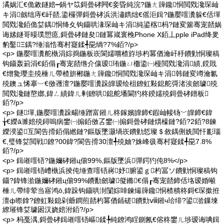
潏娲汇€佹敹鐩婄┅鍋ヤ笖鎶曡硣闁€妾昏純浣?鍦ㄤ簰鑱恫閲戣瀺琛屾
キ涓劔绌庤€屽嚭,鍌欏彈鎶曡硣浜洪潚鐫炪€傜洰鍓?鍦嬮噾瀵躲€佸墠
閲戣瀺銆佹姇鍝恫绛夊钩鑷哄湪琛屾キ涓純鍙楁杩?鏈変簺骞宠嚭娲
诲嫊鐩哥暥璞愬瘜,鎶曡硣鏈夋鏈冪嵅寰梚Phone X銆丄pple iPad绛夎
豹鑿Ξ鍝?缍滃悎骞村寲鍒╃巼绱?7%銆?/p>
<p> 鍦嬮噾瀵舵槸涓婃捣鍦板崁閬嬬嚐楂斿埗杓冪偤瀹屽杽鐨勭恫璨稿
钩鑷轰箣涓€銆傝┎骞宠嚭绺介儴瑷珛鍦ㄩ櫢鍌㈠槾閲戣瀺涓績,鎲戝
€熷毚璎圭殑棰ㄦ帶楂旂郴鍦ㄤ簰鑱恫閲戣瀺琛屾キ涓韩鏈変竴瀹氱
殑鐭ュ悕搴︺€傚彟澶?鍦嬮噾瀵跺皥瑷绘柤鐐虹敤鎴舵彁渚涘劒璩殑
閲戣瀺鏈嶅嫏,鍏ㄥ績鍏ㄦ剰鐐哄鎴舵墦閫犳柊鍨嬬殑鎶曡硣鐠板
銆?/p>
<p> 鐩墠,鍦嬮噾瀵跺畼缍蹭富鎺ㄦ柊鎵嬪皥鍗€鍜屾帹钖﹀皥鍗€鍏
╁€嬫ā濉婄殑鐞嗚病鐢㈠搧銆傚叾鐢㈠搧鎶曡硣鏈熼檺鏈?銆?2銆?8鍊
嬫湀鍙互閬告搰銆傝繎鏈?鏂版墜灏堝崁鐨勭悊璨＄敘鍝侀姺閲忓彲瑙
€,璧锋姇閲戦鐐?00鍏?閬告搰30澶╃殑妯?姝峰彶骞村寲鍒╃巼7.8%
銆?/p>
<p> 鍓嶉噾铻?鍦嬭硣鎺ц偂99%,鏂版墜浜彈鍔犳伅8%</p>
<p> 鍓嶉噾铻嶆槸浜掕伅缍查噾铻嶈妤腑鍙ｇ杓冨ソ鐨勭恫璨稿钩
鑷?鍏锋湁鍦嬭硣鎺ц偂99%鐨勫劒璩儗鏅€傝┎骞宠嚭鍗佸垎瑷婚噸
棰ㄦ帶绯荤当寤鸿ō,鍏跺钩鑷哄湗闅婃啈鍊熶簰鑱恫楂樻柊鎶€琛撳拰
澶ф暩鎿?鐐虹敤鎴剁爺鐧煎嚭杓冪偤鍤磋鐨勯ⅷ鎺ч珨绯?鍙湁鏁堜
繚璀锋姇璩囦汉娆婄泭銆?/p>
<p> 杩戞湡,鎶曡硣鍓嶉噾铻嶇鍒╄純鐐鸿睈鍘氥€傛柊鐢ㄦ埗瑷诲唺鍓