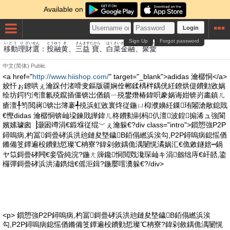
Available on
Login
Sign Up
Forgot password
いどう
り
ざい
せん
とう
ゆう
き
さん
ます
たから
はくさい
きんゆう
じゅ
あい
移動
理
財
選
：
投
融
黄
、
三
益
寶
、
白菜
金融
、
聚
愛
中文(简体)
Public
<a href="
http://www.hiishop.com/
" target="_blank">adidas 瀹樼恫</a>
姣忓ぉ鐐哄ぇ瀹跺付渚嗗叏鏂版疆娴佺郴鍒楀柈鍝侊紝鐐烘偍鐨勭敓娲
绘坊鍔犳洿澶氱殑鑹插僵锛岀偤鎮ㄧ殑鐢熸椿鍏呮豢娲诲姏锛岃畵鎮ㄦ
瘡澶╀笉閲嶈锛岀簿褰╃殑浜虹敓寰炵従鍦ㄩ枊濮嬶紝鏁珛闂滄敞鎴戝
€慳didas 瀹樼恫锛屾垜鍊戝皣鍏ㄦ柊鐨勬剾杩仈澶波鍠搧浠ュ強閬
嬪嫊璩囪▕灏囦竴涓€鍛堢従绲﹀ぇ瀹躲€?div class="intro">鎻愬強P2P
鐞嗚病,杓冨鎶曡硣浜洪兘鏈夋墍鐬В銆傝繎浜涘勾,P2P鐞嗚病鎴愮偤
鏅備笅鐔遍杸鐨勭悊璨℃柟寮?鍏剁敘鍝佹湡闄愰潏娲汇€佹敹鐩婄┅鍋
ヤ笖鎶曡硣闁€妾昏純浣?鍦ㄤ簰鑱恫閲戣瀺琛屾キ涓劔绌庤€屽嚭,鍌
欏彈鎶曡硣浜洪潚鐫炪€傜洰鍓?鍦嬮噾瀵躲€?/div>
<p> 鎻愬強P2P鐞嗚病,杓冨鎶曡硣浜洪兘鏈夋墍鐬В銆傝繎浜涘
勾,P2P鐞嗚病鎴愮偤鏅備笅鐔遍杸鐨勭悊璨℃柟寮?鍏剁敘鍝佹湡闄愰