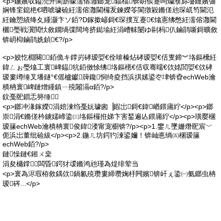
<p>鍦嬪収鎰涜开閬旂矇濡傛灉鎯宠鍢楅锛岄倓蹇呴爤濮旀墭鏈嬪弸
娴锋窐鎴栬€呬唬璩硷紝濡傛灉閫欏叐鍊嬫笭閬撴毇鏅傞兘琛屼笉閫氾
紝鑰愬績绛夊緟灏卞ソ銆?D鎵撳嵃鎶€琛撲互蹇€熻憲绋憋紝濡傛灉閫
欐璺戦瀷閲忕敘鐗堝弽闊垮挤鐑堬紝涓嶆帓闄ゆ剾杩仈鏀鹃噺鎶曠敘
锛岄枊鏀鹃姺鍞€?/p>
<p>姣忔棩闋銆佹キ鐣岃硣瑷娿€佺啽榛炶硣瑷娿€佸叓鍗︾垎鏂欙紝
鍏ㄥぉ璺熻工寰崥鎾牨銆傚悇绋垎鏂欍€佸収骞曘€佽姳閭娿€佽硣
瑷婁竴缍叉墦鐩°€傜櫨钀簰鑱恫绮夌挡浜掑嫊鍙冭垏锛孴echWeb瀹
樻柟寰崥鏈熷緟鎮ㄧ殑闂滆ɑ銆?/p>
鈫戞巸鎻忎簩缍⒓
<p>鎯冲湪鎵嬫涓婄湅绉戞妧璩囪▕鍜岀鎶€鍏崷鍡庯紵</p><p>鎯
崇涓€鏅傞枔鐪嬬崹鍌㈢垎鏂欏拰娣卞害鍫遍亾鍡庯紵</p><p>璜嬮棞
瑷籘echWeb瀹樻柟寰俊鍏溇甯宠櫉锛?/p><p>1.鐢ㄦ墜姗熸巸宸﹀
伌浜岀董纰硷紱</p><p>2.鍦ㄦ坊鍔犳湅鍙嬭！锛屾悳绱㈤棞瑷籘
echWeb銆?/p>
鏈懆鏈€鎺ㄨ枽
涓夋槦鐣闆昏鍔犲叆鏅鸿兘瑾為煶绯荤当
<p>寰為浕瑕栫敘鍝佽鍋氱殑瓒婁締瓒婅杽闁嬪锛屽ぇ鍌㈠氨鎯虫柟
瑷硶...</p>