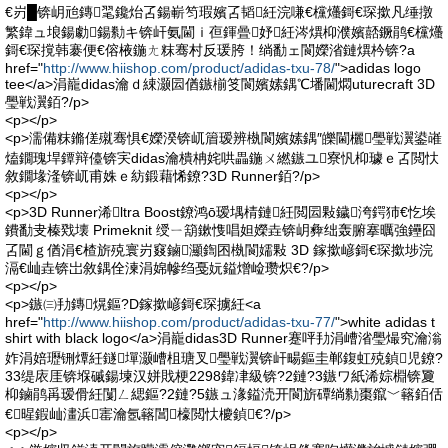
€岃█锛岄兘鏄毣鑱炲叾鍚嶄笉瑕嬪叾韬紝浣嗛€欓爡鎶€琛撳凡缍撴
繁鍏ュ埌鍚勮鍚勬キ锛屽氨閫ｉ亱鍕曡妤紝涔熼枊濮嬪嚭鐝鹃€欓爡
鎶€琛撹韩褰便€傛棭鍦ㄤ粖骞村反瑗胯！绱勫ェ閬嬫渻鏈熼枔锛?a
href="
http://www.hiishop.com/product/adidas-txu-78/
">adidas logo
tee</a>涓巃didas瀹ｄ綀灏囩偤鏃椾笅閬嬪嫊鍝℃墦閫燜uturecraft 3D
璺戦瀷銆?/p>
<p></p>
<p>濡備粖鏅傞殧骞惧€嬫湀锛屼篃瑷辨槸閬嬪嫊鍝″皪閫欐璺戦瀷鍙嶉
熆鐗瑰垾鐔辩儓锛宎didas瀹樻柟姹哄畾鍦ㄨ繎鏃ユ寮忛枊璩ｅ叾閲忕
敘鐗堟湰锛屼甫姝ｅ紡鍛藉悕鐐?3D Runner銆?/p>
<p></p>
<p>3D Runner浠ltra Boost鐐鸿ō瑷堣棈鏈紝閲囩敤鐬洿鍔犻€忔埃
鐨勫叏榛戣壊 Primeknit 绶ㄧ箶鏉愯唱妲嬫垚锛岄彜绌轰腑搴曞強鑸囧
叾閫ｇ偤涓€楂旂殑寰岃窡鏀灦鍧囨槸閬嬬敤 3D 鎵撳嵃鎶€琛撳埗浣
滆€屾垚锛岀敘鍝佺湅涓婂幓绉戞妧鎰熷崄瓒炽€?/p>
<p></p>
<p>鏃㈢劧鏄熀鏂?D鎵撳嵃鎶€琛擄紝<a
href="
http://www.hiishop.com/product/adidas-txu-77/
">white adidas t
shirt with black logo</a>涓巃didas3D Runner蹇呯劧涓嶆渻璺熶究瀹滃
妰涓婄瓑铏燂紝鐩墠灏嶆柤瑭叉璺戦瀷锛屽畼鏂圭郸鍑虹殑鍞児鐐?
33缇庡厓锛堢磩鍚堜汉姘戝梗2298鍏冿級锛?2鏈?3鏃ワ紙浠婃棩锛夐
枊鏀鹃爯瑷傦紝闅ㄥ緦鏂?2鏈?5鏃ュ湪鎰涜开閬旂磹绱勬棗鑹﹀簵銆佸
€暒鍜屾澅浜寚瀹氬簵閶檺閲忕櫦鍞€?/p>
<p></p>