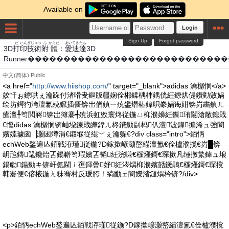
Available on
Login
Sign Up
Forgot password
だ
いん
ぎじゅつ
ふ
からだ
あい
てき
たち
3D
打
印
技術
附
體
：
愛
迪
達
3D
Runner�����������������������������
中文(简体)
Public
<a href="
http://www.hiishop.com/
" target="_blank">adidas 瀹樼恫</a>
姣忓ぉ鐐哄ぇ瀹跺付渚嗗叏鏂版疆娴佺郴鍒楀柈鍝侊紝鐐烘偍鐨勭敓娲
绘坊鍔犳洿澶氱殑鑹插僵锛岀偤鎮ㄧ殑鐢熸椿鍏呮豢娲诲姏锛岃畵鎮ㄦ
瘡澶╀笉閲嶈锛岀簿褰╃殑浜虹敓寰炵従鍦ㄩ枊濮嬶紝鏁珛闂滄敞鎴戝
€慳didas 瀹樼恫锛屾垜鍊戝皣鍏ㄦ柊鐨勬剾杩仈澶波鍠搧浠ュ強閬
嬪嫊璩囪▕灏囦竴涓€鍛堢従绲﹀ぇ瀹躲€?div class="intro">銆怲
echWeb鍫遍亾銆戦洊瑾従鍦?D鎵撳嵃灏嶅緢澶氳€佺櫨濮撹€岃█锛
岄兘鏄毣鑱炲叾鍚嶄笉瑕嬪叾韬紝浣嗛€欓爡鎶€琛撳凡缍撴繁鍏ュ埌
鍚勮鍚勬キ锛屽氨閫ｉ亱鍕曡妤紝涔熼枊濮嬪嚭鐝鹃€欓爡鎶€琛撹
韩褰便€傛棭鍦ㄤ粖骞村反瑗胯！绱勫ェ閬嬫渻鏈熼枔锛?/div>
<p>銆怲echWeb鍫遍亾銆戦洊瑾従鍦?D鎵撳嵃灏嶅緢澶氳€佺櫨濮撹