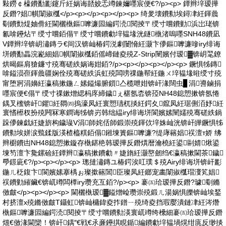
敤鐒￠檺鐨勫彲鑳斤紝娲诲嚭姣忎竴鍊嬭嚜宸便€?/p><p> 鐔辫垶瑷撶
反鐕?娼帺闈掓槬</p><p></p><p></p><p> 绮夎壊鐨勬埃鐞冿紝鍕曟
劅鐨勯煶妯傦紝閫欐槸鏂嚤濂囩編鍔涜閱掕〒绶寸嚐鐨勭浜岀珯锛
氱啽鑸炶〒绶寸嚐銆傝〒绶寸嚐鐨勮垶韫堟洸鐩槸渚嗚嚜SNH48鐨凪
V鐔辫垶锛岄潚鏄ラ€间汉锛屾椿鍔涚劇闄愶紝灏卞儚鏂嚤濂嘇iry绯诲
垪鐨勫畾浣嶏細娼帺闈掓槬銆傜崹鏈夌殑Z-Strip闉嬪付瑷▓锛岄毣鐐
烘暍鏂肩獊鐮寸殑骞磋紩娲诲姏銆?/p><p></p><p></p><p> 鐝惧牬鏄
啽鎰涢亱鍕曟疆娴佺殑骞磋紩浜虹殑闆嗙祼鍦帮紝鍦ㄨ垶韫堟暀绶寸殑
甯堕牁涓嬶紝瀛稿摗鍦ㄥ嫊鎰熶腑鎻亼榄呭姏锛屽湪闊虫▊涓噵鏀捐
嚜宸便€傝〒绶寸祼鏉熷緦杩庝締鐬ぇ椹氬枩锛孲NH48鎴愬摗锛氬惓
鍝叉櫁锛屽鑺紝閷㈣摀濠凤紝寰愬瓙杌掞紝鍔夊鑹凤紝琚侀洦妤紝
寰愭櫒杈扮殑闁冧寒鐧诲牬锛岃韩绌緼iry绯诲垪閬嬪嫊闉嬬殑骞磋紩鍋
跺儚鍊戯紝婕旂构鐬璏V涓師姹佸師鍛崇殑鍕佽垶姝屾洸锛屽皣鐝惧牬
鐨勬埃姘涙巰鍒版渶楂橀粸銆傝鎺堜簣鏂嚤濂?缇庨簵娼祦澶т娇 绋
辫櫉鐨凷NH48鎴愬摗鏇存槸鍖栬韩瑷撶反鐕熼暦瀹橈紝鍙剾婧煍鍙
堜笉澶卞毚鏍硷紝鐔辫瀛稿摗鐨勮〃婕旓紝灏嶅劒绉€瀛稿摗閫茶鐬
爳鐛庛€?/p><p></p><p> 璁撻潚鏄ユ椿鍔涘叿璞＄殑Airy绯诲垪锛屽彲
鍦ㄦ柉鍑卞閬嬪嫊搴楀ぉ璨撳簵閶臣璨凤紝鎯宠畵闈掓槬瑁濅笂娼
祦鐨勭繀鑶€锛屼竴闆橝iry瓒充互銆?/p><p> 褰㈤珨瑷撶反鐕?璩劅鏅
傚皻</p><p></p><p> 閫欐槸瑷▓鎰熷崄瓒崇殑鍛ㄦ湯娲惧皪锛屾埃鍫
村挤澶х殑鏅傚皻T鑷虹锛屾槦鍏夌拃鐠ㄧ殑绮夌挡瑕嬮潰鏈冿紝涔熸
槸鏂嚤濂囩編鍔涜閱掕〒绶寸嚐鐨勬渶寰屼竴绔欙細褰㈤珨瑷撶反鐕
熴€傚湪閫欒！锛屽鍝″€戦€氶亷鑸掑睍鍎編鐨勮垶韫堝熀绀庣反缈掞