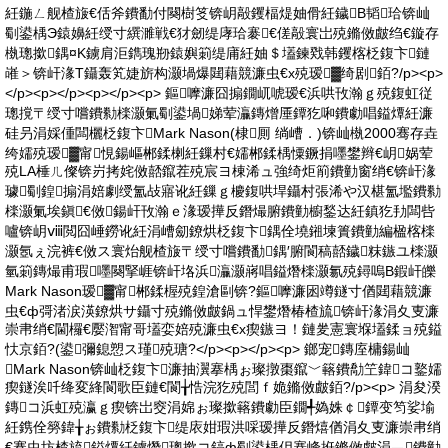
紝鍦ㄥ舰楂旇€佸斧鐨勫付闋樹笅锛岄毃钁楅煶妯傦紝鐬В韬珨锛屾
劅鍙楀Э鎱嬶紝绶寸繏濉戦€犲劒缇庨珨褰€傞毃寰岀殑鏅傚皻绉€鏇存
槸璁撳鍝¤Κ鐪肩洰鐫瑰剙鎱嬩箣缇庯紝妯＄壒鍊戣韩钁楁柉鍑卞鏈
嶉＞锛屽湪T鑷轰笂婕旂构灏堝爆閮藉競濂虫€х殑瑷▓绮剧銆?/p><p>
</p><p></p><p></p><p> 鏂嚤濂囧搧鐗屼唬瑷€浜哄攼瀚ｇ殑鍑虹従
璁撹〒绶寸嚐鐨勬檪灏氭劅鍙堝娣荤灜鏄熷厜鐔犵啝鐨勮唱鎰燂紝濂
硅叧涓婇偅闆欐柉鍑卞Mark Nason(棣厠 绱嶆．)锛屾槸2000骞存垚
绔嬬殑瑷▓甯悓鍚嶇郴鍒楋紝鏁村€嬬郴鍒楀憟鐝捐嚜鐢辫€岄娲荤
殑LA棰ㄦ儏锛岃拷姹傚嚭鑹茬殑宸ヨ棟浠ュ強绮炬箾鐨勭窗绡€锛屽湪
璩劅鍠搧涓婄劇绶氳敁寤讹紝鏁ｇ櫦鍑哄垾鑷村張浠や汉椹氳壏鐨勬
檪灏氭埃鎭€傚鍚屽攼瀚ｅ湪瑷撶反鐕熶腑鐨勭櫥鍫达紝鎮犵劧闆呰
嚧锛岄ⅷ閲囧崜鐒讹紝涓嶆劎鐐烘柉鍑卞鍝佺墝鎺堜簣鐨勭編楹楁檪
灏氬ぇ浣裤€傚ス寰炲舰楂旇〒绶寸嚐鐨勫鍝′腑閬稿嚭鐬粖鏃ユ檪灏
氫箣鏄熶甫瑕嚜闋掔崕锛屽垎浜灜灏嶈唱鎰熸檪灏氱殑鐞嗚В鍜屽皪
Mark Nason瑷▓甯郴鍒楃殑鍠滄剾锛?鏂嚤濂囦竴鐩寸偤閮藉競濂
虫€ф彁渚涙渶鐐烘サ鑷寸殑鏅傚皻鍋ュ悍鐢熸椿楂旈锛屽湪涓夊叓濂
崇帇绡€閫欏€嬮潪甯哥壒娈婄殑濂虫€х瘈鏃ヨ！鏈夎憲寰堢壒鍒ョ殑鎰
忕京銆?(鍙彌鎴愬ス瑾殑瑭?</p><p></p><p> 鎯宠鏄庢槦鍚屾
Mark Nason锛屾柉鍑卞濂抽瀷搴楀ぉ璨撴棗鑹﹀簵鐨勪笁鍏コ鐜嬬
瘈鐩涘吀绛変綘閬歌臣鏈€閬╁悎浣犵殑閭ｆ姽鏅傚皻銆?/p><p> 涓夋湀
鏄コ浜虹殑瀛ｇ瘈锛岀窔涓婂ぉ璨撳簵鐨勮臣鐗╃媯姝￠鐔变笉娑堬
紝鎸佺簩鍏╁ぉ鐨勬柉鍑卞缇庡姏瑕洪啋瑷撶反鐕熺偤涓夊叓濂崇帇绡
€骞虫坊楂旈鎰燂紝鐪熸璁撳コ鎬ф劅鍙楀仴搴峰拰鏅傚皻涓﹁鐨勭