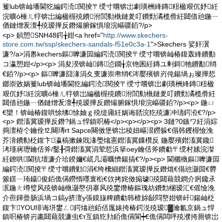
籆lub锛屾墦閫犵編鍔涜閱掕〒绶寸嚐锛岀劇璜栦綘鏄粈楹艰伔妤紝
浣曠ó棰ㄦ牸锛岀編楹楃殑鐨泭閭勬槸鏈夎叮鐨勯潏榄傦紝閮借兘鍦ㄧ
偤鏈熷叐澶╃殑瑷撶反鐕熶腑鎵惧埌浣嶇疆銆?/p>
<p> 鍞愬SNH48鍔╁姏<a href="
http://www.skechers-
store.com.tw/ssp/skechers-sandals-f51e0c3a-1
">Skechers 娑奸瀷
濂?/a>涓嶴kechers鏂嚤濂囩編鍔涜閱掕〒绶寸嚐锛屾椿鍑轰綘鐨勫
コ瀛愬姏</p><p> 涓夋湀锛屾鏄惉鐗╁京铇囷紝鏄ユ剰鎶牠鐨勫绡
€銆?/p><p> 鏂嚤濂囧湪涓夊叓濂崇帇绡€涔嬮殯锛岃伅鍚堝ぉ璨撶悊
鎯崇敓娲籆lub锛屾墦閫犵編鍔涜閱掕〒绶寸嚐锛岀劇璜栦綘鏄粈楹
艰伔妤紝浣曠ó棰ㄦ牸锛岀編楹楃殑鐨泭閭勬槸鏈夎叮鐨勯潏榄傦紝
閮借兘鍦ㄧ偤鏈熷叐澶╃殑瑷撶反鐕熶腑鎵惧埌浣嶇疆銆?/p><p> 鍦ㄩ
€欒！锛屾椿鍑哄悇绋悇妯ｇ殑缇庯紝娲诲嚭浣犵殑濂冲瓙鍔涖€?/p>
<p> 鐟滀冀瑷撶反鐕?鍋ュ悍鎮呮椿</p><p></p><p> 3鏈?0鏃ワ紝涓婃
捣澶栫仒鑰佺⒓闋瑼rt Sapce闋傚堡锛岀稜妞嶇泿鐒躲€傝韩钁楃憸浼
芥湇鐨勬柉鍑卞瀛稿摗鍊戝湪璺熻憲鐟滀冀鏁欑反 鍦嬮殯鐟滀冀鑱
洘瑾嶈瓑鑰佸斧/鑿╂彁鐟滀冀涓荤悊浜篫oey鑰佸斧鐨勮〒绶村嫊浣滐
紝鐐哄閫犺壇濂介珨鍨嬭€屼几灞曞懠鍚搞€?/p><p> 閫欐槸鏂嚤濂囩
編鍔涜閱掕〒绶寸嚐鐨勭涓€绔欙細鐟滀冀瑷撶反鐕熴€傝兘灏囬€欎
簺鐛ㄧ珛鑷俊銆佹偁鐒惰嚜寰椼€佽拷姹傚搧璩殑閮藉競鐧介牁鑱氶
泦鍦ㄤ竴璧风殑锛屾槸灏嶅仴搴风殑鐢熸椿鏂瑰紡鐨勯棞瑷汇€傜憸浼
介亱鍕曡肠浜堝コ鎬у挤澶у張鏌旇粺鐨勮韩楂旀敮閰嶅姏锛屽鍚屾柉
鍑卞YOU绯诲垪鐢ㄥ鍔熻兘銆佸厖婊挎椿鍔涚殑瑷▓瀹氱京鍋ュ悍
鎮呮椿锛岃畵閮藉競濂虫€т互鎮犵劧銆佹偁閬┿€佹偁闆呯殑濮挎厠锛岀