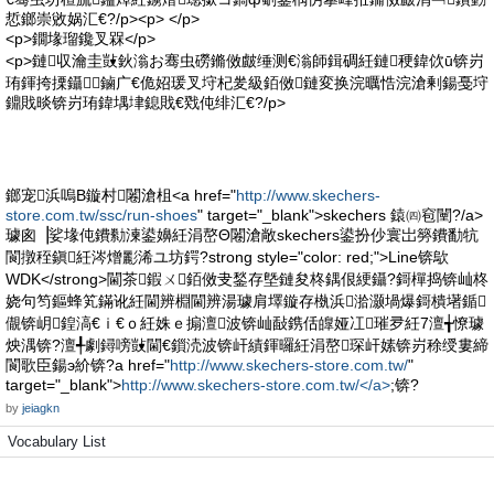
悊鎯崇敓娲汇€?/p><p> </p>
<p>鐗堟瑠鑱叉槑</p>
<p>鏈収瀹圭敱鈥滃お骞虫磱鏅傚皻缍测€滃師鍓碉紝鏈稉鍏佽ū锛岃
珛鍕挎搮鑷鏀广€佹妱瑗叉垨杞夎級銆傚鏈変换浣曞悎浣滄剰鍚戞垨
鐤戝晱锛岃珛鍏堣垏鎴戝€戣伅绯汇€?/p>
鎯宠浜嗚В鏇村闂滄柤<a href="
http://www.skechers-
store.com.tw/ssc/run-shoes
" target="_blank">skechers 鎱㈣窇闉?/a>
璩囪▕娑堟伅鐨勬湅鍙嬶紝涓嶅Θ闂滄敞skechers鍙扮仯寰岀簩鐨勫牨
閬撴秷鎭紝涔熷彲浠ユ坊鍔?strong style="color: red;">Line锛歍
WDK</strong>閫茶鍜ㄨ銆傚叏鍫存墍鏈夋柊鍝佷綆鑷?鎶樿捣锛屾柊
娆句笉鏂蜂笂鏋讹紝閫辨棩閫辨湯璩肩墿鏇存槸浜湁灏堝爆鎶樻墸鍎
儬锛岄鍠滈€ｉ€ｏ紝姝ｅ搧澶波锛屾敮鎸佸皥娅冮璀夛紝7澶╅憭璩
炴湡锛?澶╃劇鐞嗙敱閫€鎻涜波锛屽績鍕曪紝涓嶅琛屽嫊锛岃稌绶婁締
閬歌臣鍚э紒锛?a href="
http://www.skechers-store.com.tw/
"
target="_blank">
http://www.skechers-store.com.tw/</a>
;锛?
by
jeiagkn
Vocabulary List