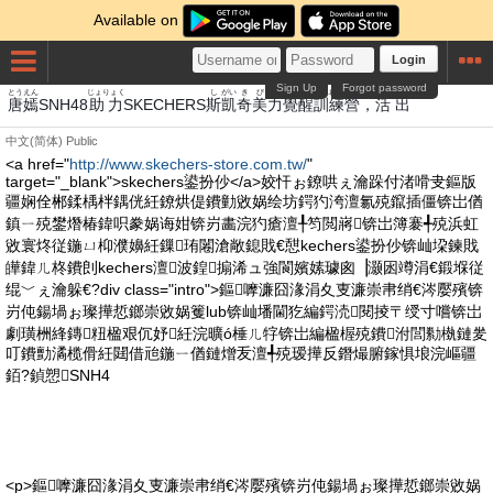
Available on
Login
Sign Up
Forgot password
とう
えん
じょりょく
し
がい
き
び
りきかく
せい
くんれん
えい
かつ
しゅつ
唐
嫣
SNH48
助力
SKECHERS
斯
凱
奇
美
力覺
醒
訓練
營
，
活
出
中文(简体)
Public
<a href="
http://www.skechers-store.com.tw/
"
target="_blank">skechers鍙扮仯</a>姣忓ぉ鐐哄ぇ瀹跺付渚嗗叏鏂版
疆娴佺郴鍒楀柈鍝侊紝鐐烘偍鐨勭敓娲绘坊鍔犳洿澶氱殑鑹插僵锛岀偤
鎮ㄧ殑鐢熸椿鍏呮豢娲诲姏锛岃畵浣犳瘡澶╀笉閲嶈锛岀簿褰╃殑浜虹
敓寰炵従鍦ㄩ枊濮嬶紝鏁珛闂滄敞鎴戝€憇kechers鍙扮仯锛屾垜鍊戝
皣鍏ㄦ柊鐨剆kechers澶波鍠搧浠ュ強閬嬪嫊璩囪▕灏囦竴涓€鍛堢従
绲﹀ぇ瀹躲€?div class="intro">鏂嚤濂囧湪涓夊叓濂崇帇绡€涔嬮殯锛
岃伅鍚堝ぉ璨撶悊鎯崇敓娲籆lub锛屾墦閫犵編鍔涜閱掕〒绶寸嚐锛岀
劇璜栦綘鏄粈楹艰伔妤紝浣曠ó棰ㄦ牸锛岀編楹楃殑鐨泭閭勬槸鏈夎
叮鐨勯潏榄傦紝閮借兘鍦ㄧ偤鏈熷叐澶╃殑瑷撶反鐕熶腑鎵惧埌浣嶇疆
銆?鍞愬SNH4
<p>鏂嚤濂囧湪涓夊叓濂崇帇绡€涔嬮殯锛岃伅鍚堝ぉ璨撶悊鎯崇敓娲